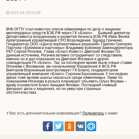
2025-04-16 03:48
ВЧК-ОГПУ стал известен список обвиняемых по делу о хищении
миллиардных средств ВЭБ.РФ через ГК «Благо». Бывший директор
Департамента координации и развития бизнеса ВЭБ.РФ Иван Филев
Арбитражный управляющий СРО Возрождение Эдуард Гриченко
Гендиректор ООО «Центр корпоративных решений» Гарегин Григорян
Партнер «Бубликов и партнеры» Владимир Бубликов Замгендиректора
РКТ Сергей Рогачев Глава «Благо Инвест» Дмитрий Фосман По
данным источника, Рогачев активно сотрудничает со следствием,
именно он и дал показания на Дмитрия Фосмана и других
совладельцев ГК «Благо». Так, за последнее время были очные ставки
Рогачева с Фосманом, экс-начальником Управления К ФСБ РФ
Виктором Ворониным (контролирует ГК Благо), гендиректором
управляющей компании «Благо» Сергеем Бахонкиным. У последних
двоих тоже велики шансы оказаться среди обвиняемых. Также по
показаниям Рогачева в розыск планируют объявить Ольгу Фосман –
вдову основателя Благо Аркадия Фосман. Последний главный
фигурант дела о хищениях, но он умер при странных
обстоятельствах.
У Вас есть дополнительная информация?
Поделитесь
с нами!