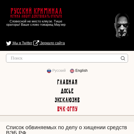
Русский Криминал
Истина любит действовать открыто
Словесной не место кляузе. Тише
ораторы! Ваше слово товарищ Маузер
Мы в Twitter
Зеркало сайта
Русский
English
Главная
Досье
Эксклюзив
ВЧК-ОГПУ
Список обвиняемых по делу о хищении средств
ВЭБ РФ