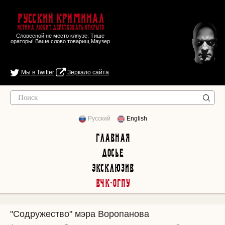
Русский Криминал
Истина любит действовать открыто
Словесной не место кляузе. Тише
ораторы! Ваше слово товарищ Маузер
Мы в Twitter
Зеркало сайта
Русский
English
Главная
Досье
Эксклюзив
ВЧК-ОГПУ
"Содружество" мэра Воропанова