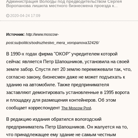
Администрация Вологды под предводительством Сергея
Воропанова лишила местного бизнесмена проезда к...
2020-04-24 17:09
Источник:
http://www.moscow-
post.su/politics/sodruzhestvo_mera_voropanova32426/
В 1990-х годах фирма "ОКОР" учредителем которой
сейчас является Петр Шапошников, установила на своей
земле забор. Спустя лет 20 землю перемежевали так, что,
согласно закону, бизнесмен даже не может подъехать к
зданию на автомобиле. Также предпринимателя
заставляют демонтировать установленные в 1995 ворота
и площадку для размещения контейнеров. Об этом
сообщает корреспондент
.
The Moscow Post
В редакцию издания обратился вологодский
предприниматель Петр Шапошников. Он жалуется на то,
что принадлежащее ему здание не самым честным