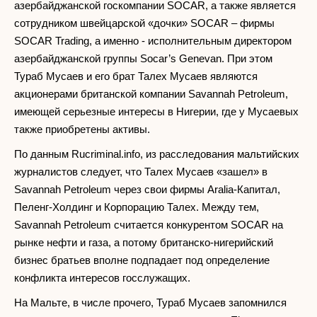
азербайджанской госкомпании SOCAR, а также является
сотрудником швейцарской «дочки» SOCAR – фирмы
SOCAR Trading, а именно - исполнительным директором
азербайджанской группы Socar’s Genevan. При этом
Тураб Мусаев и его брат Талех Мусаев являются
акционерами британской компании Savannah Petroleum,
имеющей серьезные интересы в Нигерии, где у Мусаевых
также приобретены активы.
По данным Rucriminal.info, из расследования мальтийских
журналистов следует, что Талех Мусаев «зашел» в
Savannah Petroleum через свои фирмы Aralia-Капитал,
Пеленг-Холдинг и Корпорацию Талех. Между тем,
Savannah Petroleum считается конкурентом SOCAR на
рынке нефти и газа, а потому британско-нигерийский
бизнес братьев вполне подпадает под определение
конфликта интересов госслужащих.
На Мальте, в числе прочего, Тураб Мусаев запомнился