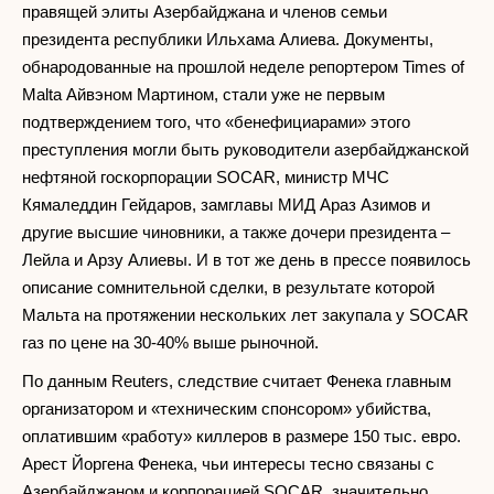
правящей элиты Азербайджана и членов семьи
президента республики Ильхама Алиева. Документы,
обнародованные на прошлой неделе репортером Times of
Malta Айвэном Мартином, стали уже не первым
подтверждением того, что «бенефициарами» этого
преступления могли быть руководители азербайджанской
нефтяной госкорпорации SOCAR, министр МЧС
Кямаледдин Гейдаров, замглавы МИД Араз Азимов и
другие высшие чиновники, а также дочери президента –
Лейла и Арзу Алиевы. И в тот же день в прессе появилось
описание сомнительной сделки, в результате которой
Мальта на протяжении нескольких лет закупала у SOCAR
газ по цене на 30-40% выше рыночной.
По данным Reuters, следствие считает Фенека главным
организатором и «техническим спонсором» убийства,
оплатившим «работу» киллеров в размере 150 тыс. евро.
Арест Йоргена Фенека, чьи интересы тесно связаны с
Азербайджаном и корпорацией SOCAR, значительно