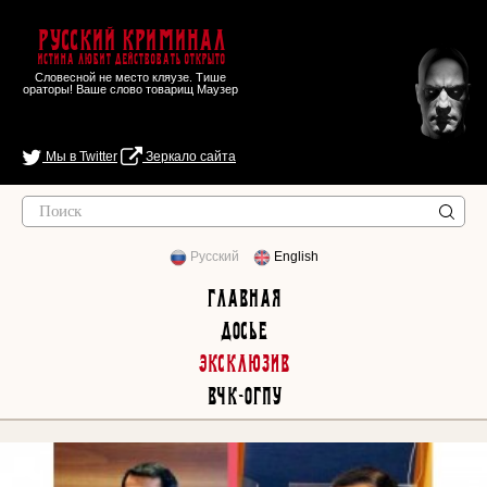
Русский Криминал
Истина любит действовать открыто
Словесной не место кляузе. Тише
ораторы! Ваше слово товарищ Маузер
Мы в Twitter
Зеркало сайта
Русский
English
Главная
Досье
Эксклюзив
ВЧК-ОГПУ