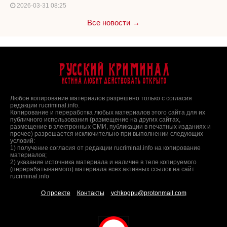
2026-03-31 08:25
Все новости →
Русский Криминал
Истина любит действовать открыто
Любое копирование материалов разрешено только с согласия
редакции rucriminal.info.
Копирование и переработка любых материалов этого сайта для их
публичного использования (размещение на других сайтах,
размещение в электронных СМИ, публикации в печатных изданиях и
прочее) разрешается исключительно при выполнении следующих
условий:
1) получение согласия от редакции rucriminal.info на копирование
материалов;
2) указание источника материала и наличие в теле копируемого
(перерабатываемого) материала всех активных ссылок на сайт
rucriminal.info
О проекте
Контакты
vchkogpu@protonmail.com