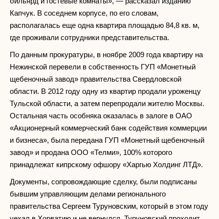
бильярд и гостевые комнаты», — рассказал изданию
Капчук. В соседнем корпусе, по его словам,
располагалась еще одна квартира площадью 84,8 кв. м,
где проживали сотрудники представительства.
По данным прокуратуры, в ноябре 2009 года квартиру на
Нежинской перевели в собственность ГУП «Монетный
щебеночный завод» правительства Свердловской
области. В 2012 году одну из квартир продали уроженцу
Тульской области, а затем перепродали жителю Москвы.
Остальная часть особняка оказалась в залоге в ОАО
«Акционерный коммерческий банк содействия коммерции
и бизнеса», была передана ГУП «Монетный щебеночный
завод» и продана ООО «Телми», 100% которого
принадлежат кипрскому офшору «Харгью Холдинг ЛТД».
Документы, сопровождающие сделку, были подписаны
бывшим управляющим делами регионального
правительства Сергеем Туруновским, который в этом году
уехал в Хорватию и не вернулся. Туруновский проходит