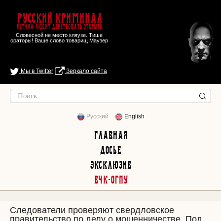
Русский Криминал
Истина любит действовать открыто
Словесной не место кляузе. Тише
ораторы! Ваше слово товарищ Маузер
Мы в Twitter
Зеркало сайта
Русский
English
Главная
Досье
Эксклюзив
ВЧК-ОГПУ
Следователи проверяют свердловское
правительство по делу о мошенничестве. Под