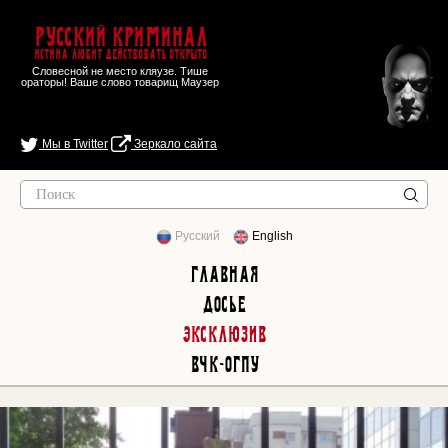
Русский Криминал
Истина любит действовать открыто
Словесной не место кляузе. Тише
ораторы! Ваше слово товарищ Маузер
Мы в Twitter
Зеркало сайта
Русский
English
Главная
Досье
Эксклюзив
ВЧК-ОГПУ