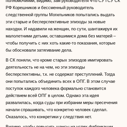
полномочиями, видимо, зам руководителя 4-го СУ ГСУ СК
РФ Корешников и бессменный руководитель
следственной группы Могильников попытались выдать
эти старые и бесперспективные эпизоды за новые
находки. И надавили на женщин, по сути, шантажируя их
малолетними детьми, оставшимися дома без матерей –
чтобы получить с них хоть какие-то показания, которые
бы обосновали затягивание дела.
В СК поняли, что кроме старых эпизодов имитировать
деятельность не на чем, но эти эпизоды
бесперспективны, т.к. не содержат преступлений. Тогда
они попытались объединить всех в ОПГ. В этом случае
поступок каждого человека формально становится
действием всей ОПГ в целом. Однако эта идея
развалилась, когда суды при избрании меры пресечения
начали спрашивать, что конкретно человек сделал.
Оказалось, что конкретики у следствия нет.
Видимо, чтобы повысить шансы на успех фабрикации