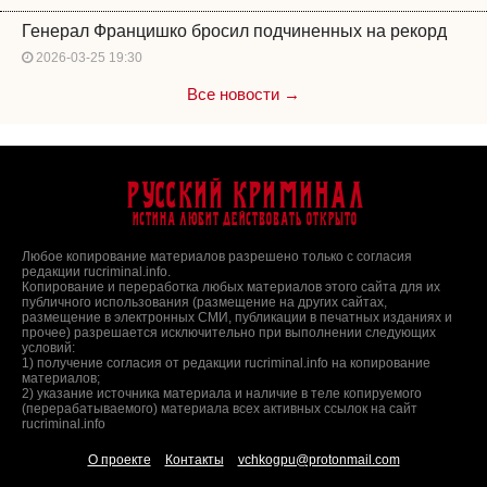
Генерал Францишко бросил подчиненных на рекорд
2026-03-25 19:30
Все новости →
Русский Криминал
Истина любит действовать открыто
Любое копирование материалов разрешено только с согласия
редакции rucriminal.info.
Копирование и переработка любых материалов этого сайта для их
публичного использования (размещение на других сайтах,
размещение в электронных СМИ, публикации в печатных изданиях и
прочее) разрешается исключительно при выполнении следующих
условий:
1) получение согласия от редакции rucriminal.info на копирование
материалов;
2) указание источника материала и наличие в теле копируемого
(перерабатываемого) материала всех активных ссылок на сайт
rucriminal.info
О проекте
Контакты
vchkogpu@protonmail.com