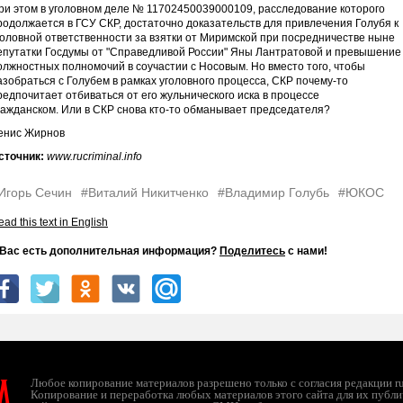
ри этом в уголовном деле № 11702450039000109, расследование которого
родолжается в ГСУ СКР, достаточно доказательств для привлечения Голубя к
головной ответственности за взятки от Миримской при посредничестве ныне
епутатки Госдумы от "Справедливой России" Яны Лантратовой и превышение
олжностных полномочий в соучастии с Носовым. Но вместо того, чтобы
азобраться с Голубем в рамках уголовного процесса, СКР почему-то
редпочитает отбиваться от его жульнического иска в процессе
ражданском. Или в СКР снова кто-то обманывает председателя?
енис Жирнов
сточник:
www.rucriminal.info
Игорь Сечин
#Виталий Никитченко
#Владимир Голубь
#ЮКОС
ad this text in English
 Вас есть дополнительная информация?
Поделитесь
с нами!
л
Любое копирование материалов разрешено только с согласия редакции ruc
Копирование и переработка любых материалов этого сайта для их публи