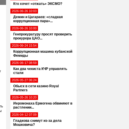
Кто хочет «отжать» ЭКСМО?
2026-06-26 10:03
Демин и Цагараев: «сладкая
коррупционная пара»...
2026-06-26 10:00
Генпрокуратуру просят проверить
прокурора ЦАО...
2026-06-24 15:54
Коррупционная машина кубанской
Фемиды
2026-06-17 08:59
Как два чекиста КЧР управлять
у
стали
2026-05-27 06:24
Обыск в сети казино Royal
Partners
2026-05-26 10:20
Иеромонаха Ермогена обвиняют в
ть
растлении...
ы
2026-04-12 07:09
Гладкова снимут из-за дела
Мошковича?