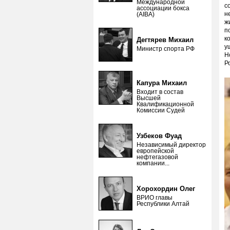
Международной
с
ассоциации бокса
н
(AIBA)
ж
п
к
Дегтярев Михаил
у
Министр спорта РФ
Н
Р
Капура Михаил
Входит в состав
Высшей
Квалификационной
Комиссии Судей
Узбеков Фуад
Независимый директор
европейской
нефтегазовой
компании...
Хорохордин Олег
ВРИО главы
Республики Алтай