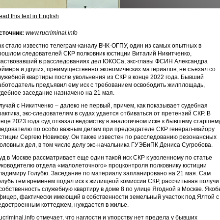
ad this text in English
сточник:
www.rucriminal.info
ак стало известно телеграм-каналу ВЧК-ОГПУ, один из самых опытных в
рошлом следователей СКР полковник юстиции Виталий Никитченко,
частвовавший в расследованиях дел ЮКОСа, экс-главы ФСИН Александра
еймера и других, преимущественно экономических материалов, не съехал со
лужебной квартиры после увольнения из СКР в конце 2022 года. Бывший
аботодатель предъявил ему иск с требованием освободить жилплощадь,
удебное заседание назначено на 21 мая.
лучай с Никитченко – далеко не первый, причем, как показывает судебная
рактика, экс-следователям в судах удается отбиваться от претензий СКР. В
онце 2023 года суд отказал ведомству в аналогичном иске к бывшему старшем
ледователю по особо важным делам при председателе СКР генерал-майору
стиции Сергею Новикову. Он также известен по расследованию резонансных
головных дел, в том числе делу экс-начальника ГУЭБиПК Дениса Сугробова.
уд в Москве рассматривает еще один такой иск СКР к уволенному по статье
уководителю отдела «малолеточного» процконтроля полковнику юстиции
ладимиру Голубю. Заседание по материалу запланировано на 21 мая. Сам
олубь тем временем подал иск к жилищной комиссии СКР, рассчитывая получи
 собственность служебную квартиру в доме 8 по улице Ягодной в Москве. Якоб
фицер, фактически имеющий в собственности земельный участок под Ялтой с
едостроенным коттеджем, нуждается в жилье.
ucriminal.info отмечает, что наглости и упорству нет предела у бывших