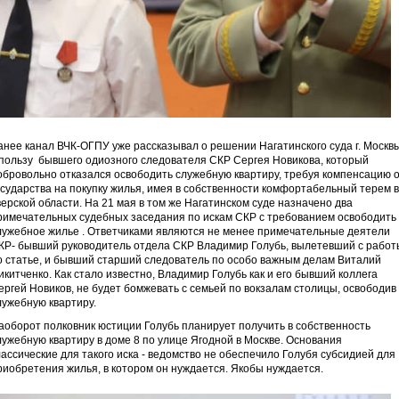
анее канал ВЧК-ОГПУ уже рассказывал о решении Нагатинского суда г. Москв
 пользу бывшего одиозного следователя СКР Сергея Новикова, который
обровольно отказался освободить служебную квартиру, требуя компенсацию 
осударства на покупку жилья, имея в собственности комфортабельный терем в
верской области. На 21 мая в том же Нагатинском суде назначено два
римечательных судебных заседания по искам СКР с требованием освободить
лужебное жилье . Ответчиками являются не менее примечательные деятели
КР- бывший руководитель отдела СКР Владимир Голубь, вылетевший с работ
о статье, и бывший старший следователь по особо важным делам Виталий
икитченко. Как стало известно, Владимир Голубь как и его бывший коллега
ергей Новиков, не будет бомжевать с семьей по вокзалам столицы, освободив
лужебную квартиру.
аоборот полковник юстиции Голубь планирует получить в собственность
лужебную квартиру в доме 8 по улице Ягодной в Москве. Основания
лассические для такого иска - ведомство не обеспечило Голубя субсидией для
риобретения жилья, в котором он нуждается. Якобы нуждается.