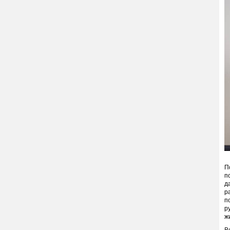
П
п
д
р
п
р
ж