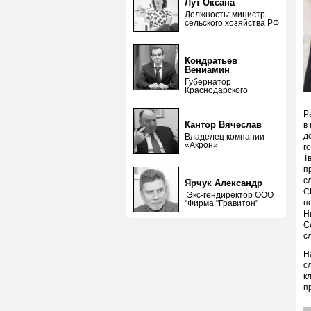
Лут Оксана
Должность: министр
сельского хозяйства РФ
Кондратьев
Вениамин
Губернатор
Краснодарского
Р
Кантор Вячеслав
в
д
Владелец компании
«Акрон»
г
Т
п
с
Ярчук Александр
С
Экс-гендиректор ООО
п
"Фирма "Гравитон"
Н
С
с
Н
с
к
п