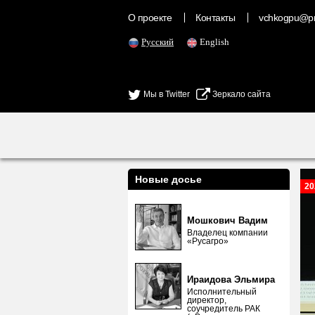
О проекте
Контакты
vchkogpu@pr
Русский
English
Мы в Twitter
Зеркало сайта
Новые досье
20
Мошкович Вадим
Владелец компании
«Русагро»
Ираидова Эльмира
Исполнительный
директор,
соучредитель РАК