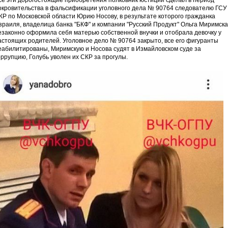
се эти дорогостоящие приобретения полковник юстиции сделал в период
окровительства в фальсификации уголовного дела № 90764 следователю ГСУ
КР по Московской области Юрию Носову, в результате которого гражданка
зраиля, владелица банка "БКФ" и компании "Русский Продукт" Ольга Миримск
езаконно оформила себя матерью собственной внучки и отобрала девочку у
астоящих родителей. Уголовное дело № 90764 закрыто, все его фигуранты
еабилитированы, Миримскую и Носова судят в Измайловском суде за
оррупцию, Голубь уволен их СКР за прогулы.