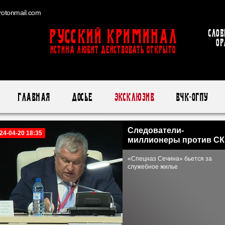
otonmail.com
Русский Криминал
Слов
ор
ИСТИНА ЛЮБИТ ДЕЙСТВОВАТЬ ОТКРЫТО
Главная
Досье
Эксклюзив
ВЧК-ОГПУ
Следователи-
24-04-20 18:35
миллионеры против С
«Спецназ Сечина» бьется за
служебное жилье