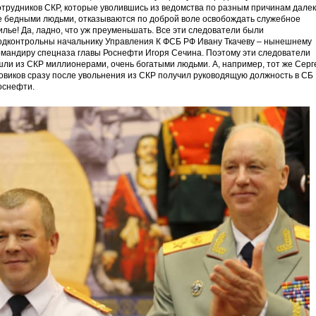
отрудников СКР, которые уволившись из ведомства по разным причинам дале
е бедными людьми, отказываются по доброй воле освобождать служебное
илье! Да, ладно, что уж преуменьшать. Все эти следователи были
одконтрольны начальнику Управления К ФСБ РФ Ивану Ткачеву – нынешнему
омандиру спецназа главы Роснефти Игоря Сечина. Поэтому эти следователи
шли из СКР миллионерами, очень богатыми людьми. А, например, тот же Серг
овиков сразу после увольнения из СКР получил руководящую должность в СБ
оснефти.