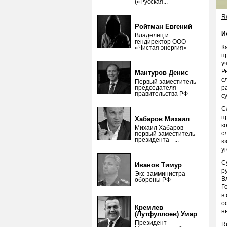
(«Русская...
Re
Ройтман Евгений
И
Владелец и
гендиректор ООО
К
«Чистая энергия»
п
у
Р
Мантуров Денис
с
Первый заместитель
председателя
р
правительства РФ
с
С
п
Хабаров Михаил
к
Михаил Хабаров –
с
первый заместитель
президента –...
ю
у
С
Иванов Тимур
р
Экс-замминистра
В
обороны РФ
Г
в
о
Кремлев
н
(Лутфуллоев) Умар
Президент
R