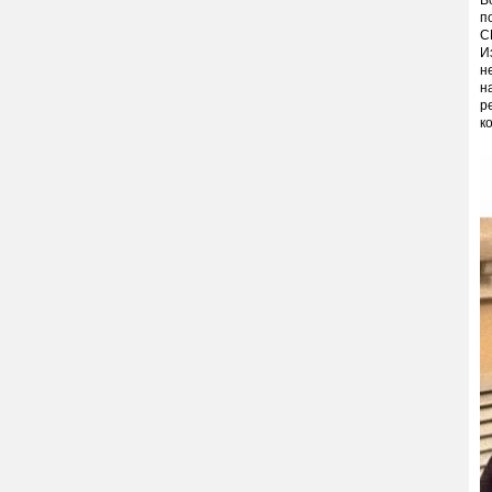
В
п
С
И
н
н
р
к