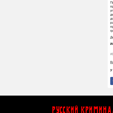
П
п
у
д
д
р
п
г
Д
И
#
Re
У
Русский Кримина