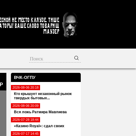
есной не место кляузе. Тише
аторы! Ваше слово товарищ
Маузер
ВЧК-ОГПУ
КР
2026-08-06 20:18
Кто крышует незаконный рынок
твердых бытовых...
2026-08-06 20:09
Вся ложь Ратмира Мавлиева
2026-07-28 18:44
«Казино Royal»: сдал своих
2026-07-17 14:45