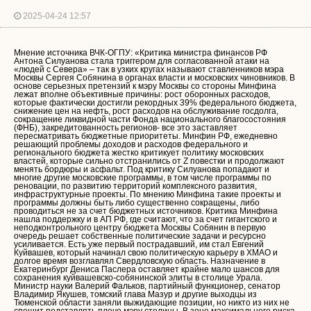
2025-04-24 12:57
Мнение источника ВЧК-ОГПУ: «Критика министра финансов РФ
Антона Силуанова стала триггером для согласованной атаки на
«людей с Севера» – так в узких кругах называют ставленников мэра
Москвы Сергея Собянина в органах власти и московских чиновников. В
основе серьезных претензий к мэру Москвы со стороны Минфина
лежат вполне объективные причины: рост оборонных расходов,
которые фактически достигли рекордных 39% федерального бюджета,
снижение цен на нефть, рост расходов на обслуживание госдолга,
сокращение ликвидной части Фонда национального благосостояния
(ФНБ), закредитованность регионов- все это заставляет
пересматривать бюджетные приоритеты. Минфин РФ, ежедневно
решающий проблемы доходов и расходов федерального и
регионального бюджета жестко критикует политику московских
властей, которые сильно отстранились от Z повестки и продолжают
менять бордюры и асфальт. Под критику Силуанова попадают и
многие другие московские программы, в том числе программы по
реновации, по развитию территорий комплексного развития,
инфраструктурные проекты. По мнению Минфина такие проекты и
программы должны быть либо существенно сокращены, либо
проводиться не за счет бюджетных источников. Критика Минфина
нашла поддержку и в АП РФ, где считают, что за счет гигантского и
неподконтрольного центру бюджета Москвы Собянин в первую
очередь решает собственные политические задачи и ресурсно
усиливается. Есть уже первый пострадавший, им стал Евгений
Куйвашев, который начинал свою политическую карьеру в ХМАО и
долгое время возглавлял Свердловскую область. Назначение в
Екатеринбург Дениса Паслера оставляет крайне мало шансов для
сохранения куйвашевско-собянинской элиты в столице Урала.
Министр науки Валерий Фальков, партийный функционер, сенатор
Владимир Якушев, томский глава Мазур и другие выходцы из
Тюменской области заняли выжидающие позиции, но никто из них не