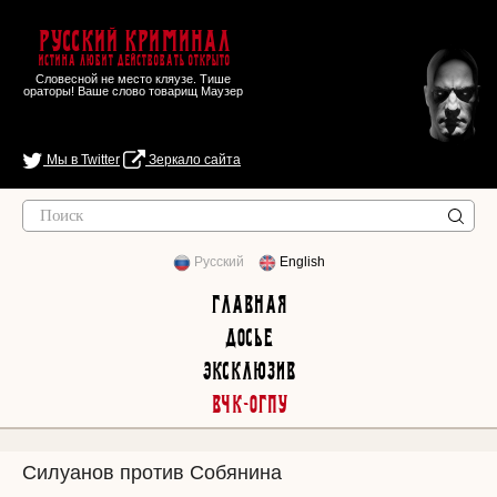
Русский Криминал
Истина любит действовать открыто
Словесной не место кляузе. Тише
ораторы! Ваше слово товарищ Маузер
Мы в Twitter
Зеркало сайта
Русский
English
Главная
Досье
Эксклюзив
ВЧК-ОГПУ
Силуанов против Собянина