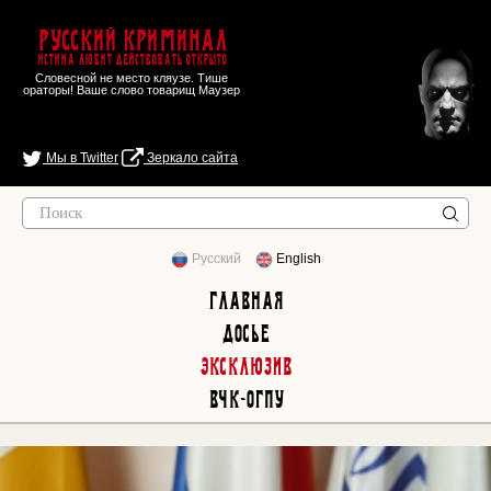
Русский Криминал
Истина любит действовать открыто
Словесной не место кляузе. Тише
ораторы! Ваше слово товарищ Маузер
Мы в Twitter
Зеркало сайта
Русский
English
Главная
Досье
Эксклюзив
ВЧК-ОГПУ