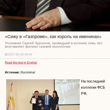
«Сижу в «Газпроме», как король на именинах»
Уголовник Сергей Чурсинов, проведший в колонии семь лет,
возглавляет филиал газовой монополии
2017-03-20 09:04
Read this text in English
Источник:
Rucriminal
На последней
коллегии ФСБ
РФ,