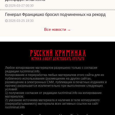
2026-03-27 00:30
Генерал Францишко бросил подчиненных на рекорд
2026-03-25 19:30
Все новости →
Русский Криминал
Истина любит действовать открыто
Любое копирование материалов разрешено только с согласия
редакции rucriminal.info.
Копирование и переработка любых материалов этого сайта для их
публичного использования (размещение на других сайтах,
размещение в электронных СМИ, публикации в печатных изданиях и
прочее) разрешается исключительно при выполнении следующих
условий:
1) получение согласия от редакции rucriminal.info на копирование
материалов;
2) указание источника материала и наличие в теле копируемого
(перерабатываемого) материала всех активных ссылок на сайт
rucriminal.info