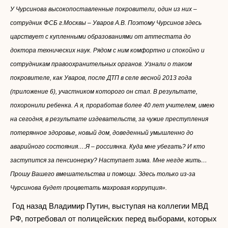
У Чурсинова высокопоставленные покровители, один из них –
сотрудник ФСБ г.Москвы – Уваров А.В. Поэтому Чурсинов здесь
царствует с купленными образованиями от аттестата до
доктора технических наук. Рядом с ним комфортно и спокойно и
сотрудникам правоохранительных органов. Узнали о таком
покровителе, как Уваров, после ДТП в селе весной 2013 года
(приложение 6), участником которого он стал. В результате,
похоронили ребенка. А я, проработав более 40 лет учителем, имею
на сегодня, в результате издевательств, за чужие преступления
потерянное здоровье, новый дом, доведенный умышленно до
аварийного состояния….Я – россиянка. Куда мне убегать? И кто
заступится за пенсионерку? Наступает зима. Мне негде жить…
Прошу Вашего вмешательства и помощи. Здесь только из-за
Чурсинова будет процветать махровая коррупция».
Год назад Владимир Путин, выступая на коллегии МВД
РФ, потребовал от полицейских перед выборами, которых