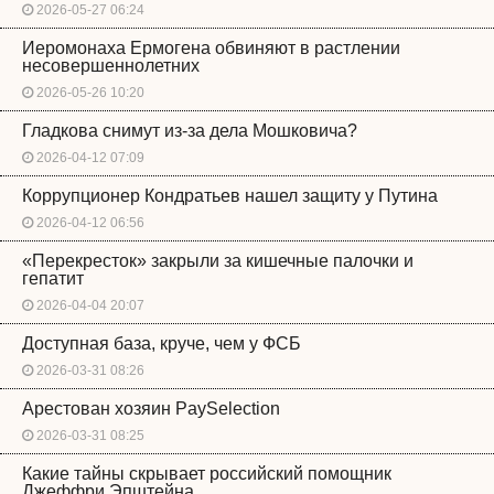
2026-05-27 06:24
Иеромонаха Ермогена обвиняют в растлении
несовершеннолетних
2026-05-26 10:20
Гладкова снимут из-за дела Мошковича?
2026-04-12 07:09
Коррупционер Кондратьев нашел защиту у Путина
2026-04-12 06:56
«Перекресток» закрыли за кишечные палочки и
гепатит
2026-04-04 20:07
Доступная база, круче, чем у ФСБ
2026-03-31 08:26
Арестован хозяин PaySelection
2026-03-31 08:25
Какие тайны скрывает российский помощник
Джеффри Эпштейна