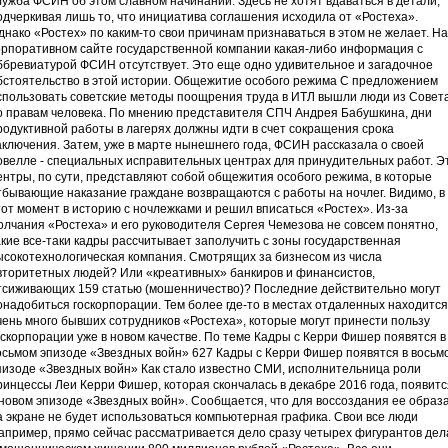
лужба ФСИН об этом славном начинании. Здесь не хотят вдаваться в детали,
одчеркивая лишь то, что инициатива соглашения исходила от «Ростеха».
днако «Ростех» по каким-то свои причинам признаваться в этом не желает. На
орпоративном сайте государственной компании какая-либо информация с
ббревиатурой ФСИН отсутствует. Это еще одно удивительное и загадочное
бстоятельство в этой истории. Общежитие особого режима С предложением
спользовать советские методы поощрения труда в ИТЛ вышли люди из Совет
о правам человека. По мнению представителя СПЧ Андрея Бабушкина, дни
родуктивной работы в лагерях должны идти в счет сокращения срока
аключения. Затем, уже в марте нынешнего года, ФСИН рассказала о своей
овелле - специальных исправительных центрах для принудительных работ. Э
ентры, по сути, представляют собой общежития особого режима, в которые
тбывающие наказание граждане возвращаются с работы на ночлег. Видимо, в
тот момент в историю с ночлежками и решил вписаться «Ростех». Из-за
олчания «Ростеха» и его руководителя Сергея Чемезова не совсем понятно,
акие все-таки кадры рассчитывает заполучить с зоны государственная
ысокотехнологическая компания. Смотрящих за бизнесом из числа
вторитетных людей? Или «креативных» банкиров и финансистов,
тсиживающих 159 статью (мошенничество)? Последние действительно могут
онадобиться госкорпорации. Тем более где-то в местах отдаленных находится
чень много бывших сотрудников «Ростеха», которые могут принести пользу
оскорпорации уже в новом качестве. По теме Кадры с Керри Фишер появятся в
осьмом эпизоде «Звездных войн» 627 Кадры с Керри Фишер появятся в восьм
пизоде «Звездных войн» Как стало известно СМИ, исполнительница роли
ринцессы Леи Керри Фишер, которая скончалась в декабре 2016 года, появитс
 новом эпизоде «Звездных войн». Сообщается, что для воссоздания ее образ
а экране не будет использоваться компьютерная графика. Свои все люди
апример, прямо сейчас рассматривается дело сразу четырех фигурантов дел