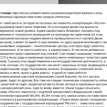
сточник:
https://versia.ru/kakimi-takimi-vysokotexnologichnymi-kadrami-s-zony-
obiraetsya-napolnyat-shtat-rostex-sergeya-chemezova
ет такой высоты, которую не пыталась бы захватить госкорпорация «Ростех»
од руководством Сергея Чемезова. Но в последнее время она вышла на
овершенно новый уровень. Будем зарабатывать Возможно, находясь под
лиянием от полученного разрешения на производство наркотиков (об этом
азрешении рассказал недавно министр промышленности и торговли Денис
антуров), а может по какой-то еще причине, но здесь решили возобновить так
азываемые «шарашки» - технологические центры, в которых будут работать
аключенные. И не просто работать, а зарабатывать. В том числе добиваться
окращения срока содержания под стражей. Сам термин «шарашка» появился 
ССР, в эпоху, когда в заключении оказалось много инженерных талантов и даж
ениев. Сначала этих людей обвиняли в антигосударственной деятельности, а
отом, осознав, что государство без них несет серьезные потери, возвращали к
озидательному труду. Под конвоем, конечно. В шарашках сталинской эпохи
овались и мечи, орало и даже ракеты - в одной из таких работал
сновоположник советской космонавтики Сергей Королев. На этот раз все,
идимо, будет по-другому. Все-таки настоящие технические специалисты сейча
а решеткой не сидят, предпочитая места более уютные в зарубежных центрах
о резерв рабочей силы, судя по всему, имеется. Иначе трудно объяснить,
очему «Ростех» обратился с подобной инициативой к Федеральной службе
сполнения наказаний (ФСИН). ФСИН готова хоть завтра начать поставку свое
онтингента в распоряжение госкорпорации. «Подготовлен проект соглашения 
отрудничестве с государственной корпорацией "Ростех"», - известила пресс-