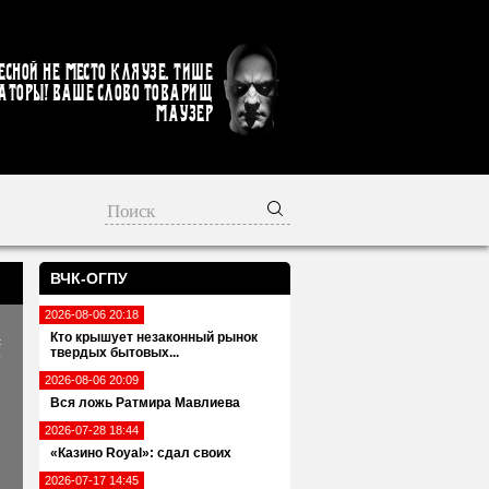
есной не место кляузе. Тише
аторы! Ваше слово товарищ
Маузер
ВЧК-ОГПУ
2026-08-06 20:18
Кто крышует незаконный рынок
с
твердых бытовых...
т
2026-08-06 20:09
Вся ложь Ратмира Мавлиева
2026-07-28 18:44
«Казино Royal»: сдал своих
2026-07-17 14:45