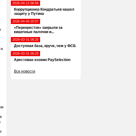
2026-04-12 06:56
Коррупционер Кондратьев нашел
защиту у Путина
2026-04-04 20:07
«Перекресток» закрыли за
а
кишечные палочки и...
2026-03-31 08:26
Доступная база, круче, чем у ФСБ
ти
2026-03-31 08:25
Арестован хозяин PaySelection
Все новости
ом
я
а
а