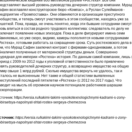
 мошенническом хищении 800 миллионов рублей «Ростеха». Все они
редставляют высший уровень руководства дочерних структур компании. Мура
афин возглавлял конструкторское бюро «Компас», а Руслан Сулейманов -
редприятие «Промпоставка». Они обвиняются в организации преступного
ообщества, и теперь смогут участвовать в этом сообществе, находясь уже за
ешеткой. Пока, правда, не очень понятно, когда эти бывшие сотрудники смогут
новь влиться в состав родного трудового коллектива: следователь по делу не
сключает появление новых эпизодов. Пока в деле фигурируют имена семи
бвиняемых, но уже скоро, видимо, камеры пополнятся новыми сотрудниками
Ростеха», готовыми работать за сокращение срока. Суть ростеховского дела в
ом, что Мурад Сафин заключил контракт с фирмами-однодневками, а потом
бналичил полученные от материнской структуры деньги. Совершенно
аурядная для империи «Ростеха» история. По данным самой компании, лишь 
ериод с 2009 по 2012 годы к уголовной ответственности было привлечено
евять руководителей дочерних структур, а возвращено имущество на общую
умму свыше 1 млрд рублей. Сколько имущества вернуть не удалось, так и
сталось не выясненным. Нет также и общей статистики выявленных
реступлений последней пятилетки «Ростеха» (с 2012 по 2017 годы). Что
аводит на мысль об огромном научном потенциале работников шарашки
оскорпорации.
сточник: https://versia.ru/kakimi-takimi-vysokotexnologichnymi-kadrami-s-zony-
obiraetsya-napolnyat-shtat-rostex-sergeya-chemezova
сточник:
https://versia.ru/kakimi-takimi-vysokotexnologichnymi-kadrami-s-zony-
obiraetsya-napolnyat-shtat-rostex-sergeya-chemezova