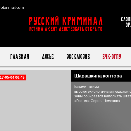
otonmail.com
Русский Криминал
Слов
ор
ИСТИНА ЛЮБИТ ДЕЙСТВОВАТЬ ОТКРЫТО
Главная
Досье
Эксклюзив
ВЧК-ОГПУ
Шарашкина контора
17-05-04 06:49
Какими такими
высокотехнологичными кадрами 
зоны собирается наполнять шта
«Ростех» Сергея Чемезова