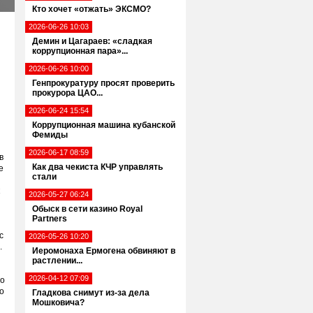
Кто хочет «отжать» ЭКСМО?
2026-06-26 10:03
Демин и Цагараев: «сладкая
коррупционная пара»...
2026-06-26 10:00
Генпрокуратуру просят проверить
прокурора ЦАО...
2026-06-24 15:54
Коррупционная машина кубанской
Фемиды
2026-06-17 08:59
в
Как два чекиста КЧР управлять
е
стали
2026-05-27 06:24
Обыск в сети казино Royal
Partners
с
2026-05-26 10:20
.
Иеромонаха Ермогена обвиняют в
растлении...
2026-04-12 07:09
го
о
Гладкова снимут из-за дела
Мошковича?