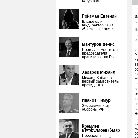
(«Русская...
Ройтман Евгений
И
Владелец и
s
гендиректор ООО
«Чистая энергия»
Н
п
с
Мантуров Денис
в
Первый заместитель
р
председателя
М
правительства РФ
н
з
с
Хабаров Михаил
С
Михаил Хабаров –
г
первый заместитель
п
президента –...
с
к
о
Иванов Тимур
в
Экс-замминистра
з
обороны РФ
Н
п
и
Кремлев
к
(Лутфуллоев) Умар
с
Президент