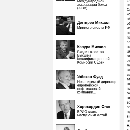
с
Международной
ассоциации бокса
п
(AIBA)
О
к
а
Дегтярев Михаил
о
Министр спорта РФ
и
п
п
з
Капура Михаил
н
ц
Входит в состав
Высшей
о
Квалификационной
э
Комиссии Судей
м
к
в
Узбеков Фуад
а
Независимый директор
о
европейской
п
нефтегазовой
компании...
о
г
в
Хорохордин Олег
э
ВРИО главы
п
Республики Алтай
в
н
Н