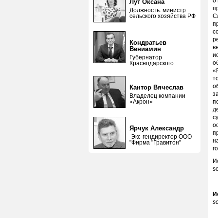
о
Лут Оксана
п
Должность: министр
сельского хозяйства РФ
С
п
с
р
Кондратьев
в
Вениамин
и
Губернатор
о
Краснодарского
«
т
о
Кантор Вячеслав
з
Владелец компании
«Акрон»
п
д
с
о
Ярчук Александр
п
Экс-гендиректор ООО
н
"Фирма "Гравитон"
г
И
s
И
s