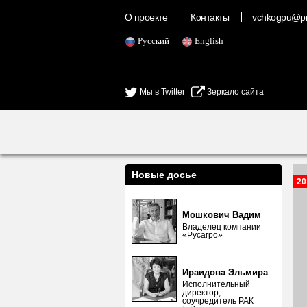
О проекте
Контакты
vchkogpu@pr
Русский
English
Мы в Twitter
Зеркало сайта
Новые досье
20
Мошкович Вадим
Владелец компании
«Русагро»
Ираидова Эльмира
Исполнительный
директор,
соучредитель РАК