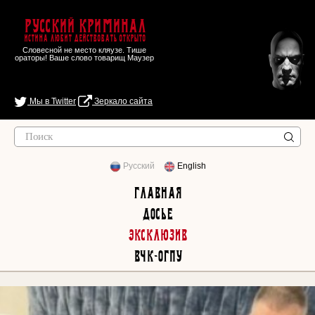
Русский Криминал
Истина любит действовать открыто
Словесной не место кляузе. Тише
ораторы! Ваше слово товарищ Маузер
Мы в Twitter
Зеркало сайта
Русский
English
Главная
Досье
Эксклюзив
ВЧК-ОГПУ