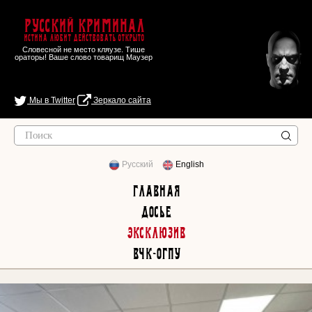
Русский Криминал
Истина любит действовать открыто
Словесной не место кляузе. Тише
ораторы! Ваше слово товарищ Маузер
Мы в Twitter
Зеркало сайта
Русский
English
Главная
Досье
Эксклюзив
ВЧК-ОГПУ