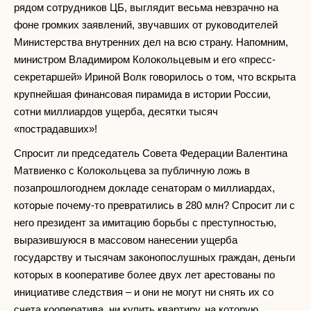
рядом сотрудников ЦБ, выглядит весьма невзрачно на
фоне громких заявлений, звучавших от руководителей
Министерства внутренних дел на всю страну. Напомним,
министром Владимиром Колокольцевым и его «пресс-
секретаршей» Ириной Волк говорилось о том, что вскрыта
крупнейшая финансовая пирамида в истории России,
сотни миллиардов ущерба, десятки тысяч
«пострадавших»!
Спросит ли председатель Совета Федерации Валентина
Матвиенко с Колокольцева за публичную ложь в
позапрошлогоднем докладе сенаторам о миллиардах,
которые почему-то превратились в 280 млн? Спросит ли с
него президент за имитацию борьбы с преступностью,
выразившуюся в массовом нанесении ущерба
государству и тысячам законопослушных граждан, деньги
которых в кооперативе более двух лет арестованы по
инициативе следствия – и они не могут ни снять их со
счета кооператива, ни купить квартиру, на которую