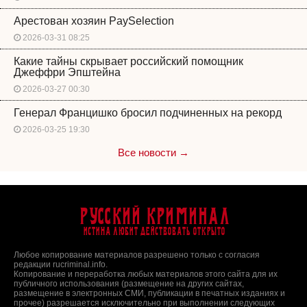
Арестован хозяин PaySelection
2026-03-31 08:25
Какие тайны скрывает российский помощник
Джеффри Эпштейна
2026-03-27 00:30
Генерал Францишко бросил подчиненных на рекорд
2026-03-25 19:30
Все новости →
Русский Криминал
Истина любит действовать открыто
Любое копирование материалов разрешено только с согласия
редакции rucriminal.info.
Копирование и переработка любых материалов этого сайта для их
публичного использования (размещение на других сайтах,
размещение в электронных СМИ, публикации в печатных изданиях и
прочее) разрешается исключительно при выполнении следующих