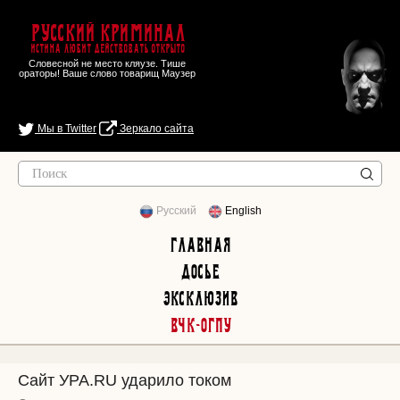
Русский Криминал
Истина любит действовать открыто
Словесной не место кляузе. Тише
ораторы! Ваше слово товарищ Маузер
Мы в Twitter
Зеркало сайта
Русский
English
Главная
Досье
Эксклюзив
ВЧК-ОГПУ
Сайт УРА.RU ударило током