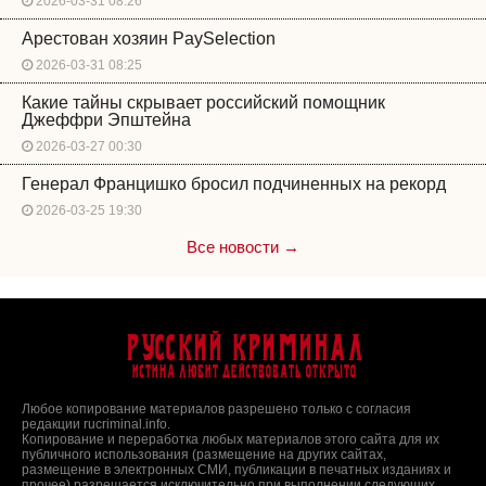
2026-03-31 08:26
Арестован хозяин PaySelection
2026-03-31 08:25
Какие тайны скрывает российский помощник
Джеффри Эпштейна
2026-03-27 00:30
Генерал Францишко бросил подчиненных на рекорд
2026-03-25 19:30
Все новости →
Русский Криминал
Истина любит действовать открыто
Любое копирование материалов разрешено только с согласия
редакции rucriminal.info.
Копирование и переработка любых материалов этого сайта для их
публичного использования (размещение на других сайтах,
размещение в электронных СМИ, публикации в печатных изданиях и
прочее) разрешается исключительно при выполнении следующих