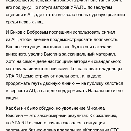
его под руку. Но потуги авторов УРА.RU по заслугам
оценили в АП, где статья вызвала очень суровую реакцию
среди первых лиц.
И Биков с Бобровым поспешили использовать сигнал
из АП, чтобы внешне продемонстрировать лояльность.
Внешне ситуация выглядит так, будто они наказали
виновного, уволив Вьюгина за скандальный материал.
Хотя на самом деле настоящими авторами скандального
материала являются они сами. Т.е. на словах владельцы
УРА.RU демонстрируют лояльность, а на деле
продолжать гнуть двойную линию — на публику клясться
в верности АП, а на деле поддерживать Навального и его
акции.
Как бы ни было обидно, но увольнение Михаила
Вьюгина — это закономерный результат. К сожалению,
но УРА.RU с самого начала оказался в ситуации
заложника бизнес-плана владельцев «Корпорации СТС.