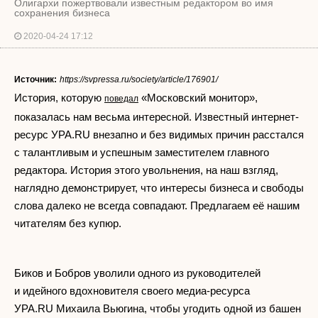
Олигархи пожертвовали известным редактором во имя
сохранения бизнеса
2020-04-24 17:12
Источник:
https://svpressa.ru/society/article/176901/
История, которую
«Московский монитор»,
поведал
показалась нам весьма интересной. Известный интернет-
ресурс УРА.RU внезапно и без видимых причин расстался
с талантливым и успешным заместителем главного
редактора. История этого увольнения, на наш взгляд,
наглядно демонстрирует, что интересы бизнеса и свободы
слова далеко не всегда совпадают. Предлагаем её нашим
читателям без купюр.
Биков и Бобров уволили одного из руководителей
и идейного вдохновителя своего медиа-ресурса
УРА.RU Михаила Вьюгина, чтобы угодить одной из башен