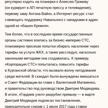
регулярно ходить на планерки к Алексею Громову
(он курирует в АП печатную прессу и телевидение),
первому заму Антона Вайно, а Интернет-ресурс стал
совмещать поддержку Навального с нападками в адрес
одной из «башен Кремля».
Тем более, что в последнее время государственные
органы системно взялись за бизнес-империю СТС,
планомерно пресекая попытки обирать население через
тарифы на услуги ЖКХ, а также расследуя, насколько
законными методами она создавалась. К примеру,
«Корпорация СТС» попыталась повысить тарифы
в Курганской области, что вызвало волну негодования
среди жителей. В скандал были вынуждены вмешаться
и Совет Федерации во главе с Валентиной Матвиенко,
и правительство под руководством Дмитрия Медведева.
В итоге, «Гордиев узел» разрубил премьер — в марте
Дмитрий Медведев подписал постановление,
принудительно снизив с 1 июля 2017 года ставки