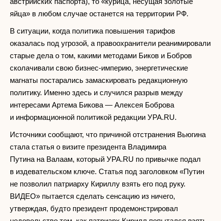
австрийских паспорта), то «курица, несущая золотые
яйца» в любом случае останется на территории РФ.
В ситуации, когда политика повышения тарифов
оказалась под угрозой, а правоохранители реанимировали
старые дела о том, какими методами Биков и Бобров
сколачивали свою бизнес-империю, энергетические
магнаты постарались замаскировать редакционную
политику. Именно здесь и случился разрыв между
интересами Артема Бикова — Алексея Боброва
и информационной политикой редакции УРА.RU.
Источники сообщают, что причиной отстранения Вьюгина
стала статья о визите президента Владимира
Путина на Валаам, который УРА.RU по привычке подал
в издевательском ключе. Статья под заголовком «Путин
не позволил патриарху Кириллу взять его под руку.
ВИДЕО» пытается сделать сенсацию из ничего,
утверждая, будто президент продемонстрировал
недовольство тем, как патриарх Кирилл попытался взять