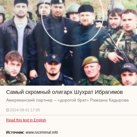
Самый скромный олигарх Шухрат Ибрагимов
Американский партнер – «дорогой брат» Рамзана Кадырова
2024-09-01 17:05
Read this text in English
Источник:
www.rucirminal.info