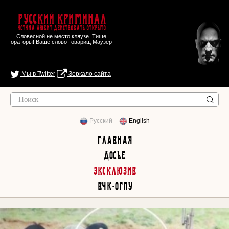
Русский Криминал
Истина любит действовать открыто
Словесной не место кляузе. Тише
ораторы! Ваше слово товарищ Маузер
Мы в Twitter
Зеркало сайта
Русский
English
Главная
Досье
Эксклюзив
ВЧК-ОГПУ