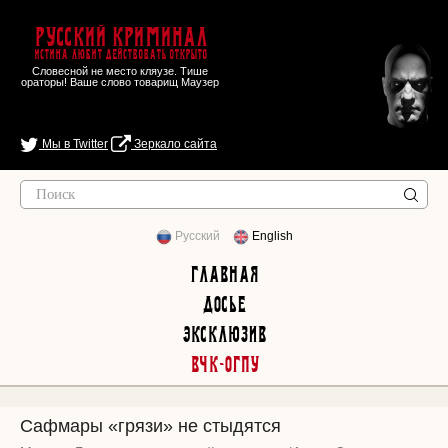
Русский Криминал
Истина любит действовать открыто
Словесной не место кляузе. Тише
ораторы! Ваше слово товарищ Маузер
Мы в Twitter
Зеркало сайта
Русский
English
Главная
Досье
Эксклюзив
ВЧК-ОГПУ
Сафмары «грязи» не стыдятся