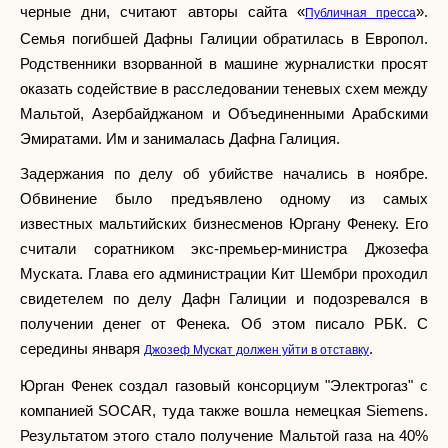
черные дни, считают авторы сайта «
».
Публичная пресса
Семья погибшей Дафны Галиции обратилась в Европол.
Родственники взорванной в машине журналистки просят
оказать содействие в расследовании теневых схем между
Мальтой, Азербайджаном и Объединенными Арабскими
Эмиратами. Им и занималась Дафна Галиция.
Задержания по делу об убийстве начались в ноябре.
Обвинение было предъявлено одному из самых
известных мальтийских бизнесменов Юргану Фенеку. Его
считали соратником экс-премьер-министра Джозефа
Муската. Глава его администрации Кит Шембри проходил
свидетелем по делу Дафн Галиции и подозревался в
получении денег от Фенека. Об этом писало РБК. С
середины января
.
Джозеф Мускат должен уйти в отставку
Юрган Фенек создал газовый консорциум "Электрогаз" с
компанией SOCAR, туда также вошла немецкая Siemens.
Результатом этого стало получение Мальтой газа на 40%