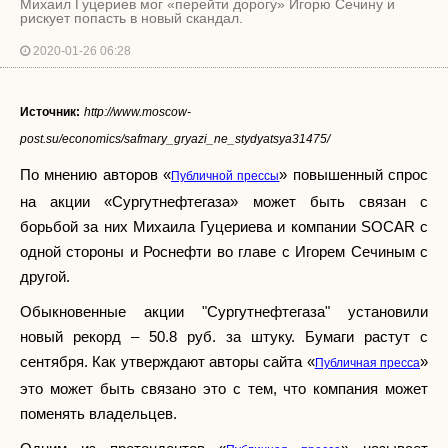
Михаил Гуцериев мог «перейти дорогу» Игорю Сечину и
рискует попасть в новый скандал.
2020-01-26 06:28
Источник:
http://www.moscow-
post.su/economics/safmary_gryazi_ne_stydyatsya31475/
По мнению авторов «
» повышенный спрос
Публичной прессы
на акции «Сургутнефтегаза» может быть связан с
борьбой за них Михаила Гуцериева и компании SOCAR с
одной стороны и Роснефти во главе с Игорем Сечиным с
другой.
Обыкновенные акции "Сургутнефтегаза" установили
новый рекорд – 50.8 руб. за штуку. Бумаги растут с
сентября. Как утверждают авторы сайта «
»
Публичная пресса
это может быть связано это с тем, что компания может
поменять владельцев.