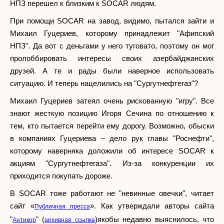
НПЗ перешел к близким к SOCAR людям.
При помощи SOCAR на завод, видимо, пытался зайти и
Михаил Гуцериев, которому принадлежит "Афипский
НПЗ". Да вот с деньгами у него туговато, поэтому он мог
пролоббировать интересы своих азербайджанских
друзей. А те и рады были наверное использовать
ситуацию. И теперь нацелились на "Сургутнефтегаз"?
Михаил Гуцериев затеял очень рискованную "игру". Все
знают жесткую позицию Игоря Сечина по отношению к
тем, кто пытается перейти ему дорогу. Возможно, обыски
в компаниях Гуцериева – дело рук главы "Роснефти",
которому наверняка доложили об интересе SOCAR к
акциям "Сургутнефтегаза". Из-за конкуренции их
приходится покупать дороже.
В SOCAR тоже работают не "невинные овечки", читает
сайт «
». Как утверждали авторы сайта
Публичная пресса
"
" (
)якобы недавно выяснилось, что
Антикор
архивная ссылка