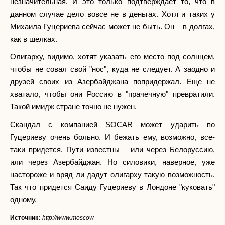
незначительная. И это только подтверждает то, что в
данном случае дело вовсе не в деньгах. Хотя и таких у
Михаила Гуцериева сейчас может не быть. Он – в долгах,
как в шелках.
Олигарху, видимо, хотят указать его место под солнцем,
чтобы не совал свой "нос", куда не следует. А заодно и
друзей своих из Азербайджана попридержал. Еще не
хватало, чтобы они Россию в "прачечную" превратили.
Такой имидж стране точно не нужен.
Скандал с компанией SOCAR может ударить по
Гуцериеву очень больно. И бежать ему, возможно, все-
таки придется. Пути известны – или через Белоруссию,
или через Азербайджан. Но силовики, наверное, уже
настороже и вряд ли дадут олигарху такую возможность.
Так что придется Саиду Гуцериеву в Лондоне "куковать"
одному.
Источник:
http://www.moscow-