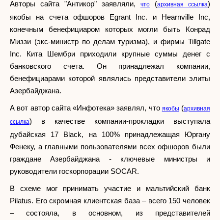
Авторы сайта "Антикор" заявляли,
(
)
что
архивная ссылка
якобы на счета офшоров Egrant Inc. и Hearnville Inc,
конечным бенефициаром которых могли быть Конрад
Миззи (экс-министр по делам туризма), и фирмы Tillgate
Inc. Кита Шембри приходили крупные суммы денег с
банковского счета. Он принадлежал компании,
бенефициарами которой являлись представители элиты
Азербайджана.
А вот автор сайта «Инфотека» заявлял, что
(
якобы
архивная
) в качестве компании-прокладки выступала
ссылка
дубайская 17 Black, на 100% принадлежащая Юргану
Фенеку, а главными пользователями всех офшоров были
граждане Азербайджана - ключевые министры и
руководители госкорпорации SOCAR.
В схеме мог принимать участие и мальтийский банк
Pilatus. Его скромная клиентская база – всего 150 человек
– состояла, в основном, из представителей