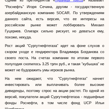
Одним из претендентов «
» называет
Публичная пресса
"Роснефть" Игоря Сечина, другим - государственную
азербайджанскую компанию SOCAR. По утверждениям
данного сайта, есть версия, что ее интересы на
российском рынке может лоббировать Михаил
Гуцериев. Олигарх сильно рискует, но деваться ему,
похоже, некуда.
Рост акций "Сургутнефтегаза" идет на фоне слухов о
скором уходе е гендиректора Владимира Богданова со
своего поста. На счетах компании по итогам первого
полугодия скопилось 3.25 трлн руб., и такая "кубышка" не
может не будоражить умы игроков рынка.
На нем ожидают, что "Сургутнефтегаз" начнет
инвестировать или выплачивать более высокие
дивиденды, поэтому спрос на акции растет. По одной из
версий, покупатели акций Сургутнефтегаза - подшефные
фонды Роснефти, в том числе фонд UCP Ильи
Щербовича.