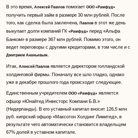
В это время,
помогает
Алексей Павлов
ООО «Рамфуд»
получить первый займ в размере 30 млн рублей. После
того, как сделка была заключена,
в этот же день
Павлов
выкупает долги компаний ГК
перед «Альфа
«Рамфуд»
Банком» в размере 367 млн рублей. Помимо этого, он
ведет переговоры с другими кредиторами, в том числе и с
.
Дмитрием Ананьевым
Итак,
является директором голландской
Алексей Павлов
холдинговой фирмы. Поначалу все шло гладко, однако
уже в декабре прошлого года происходит следующее.
Единственным учредителем
является
ООО «Рамфуд»
офшор «Юнайтед Инвесторс Компани Б.В.»
(Нидерланды). В его уставный капитал вносит 126,5 млн
руб. кипрский офшор «Максотон Холдинг Лимитед», в
результате чего автоматически становится владельцем
67% долей в уставном капитале.