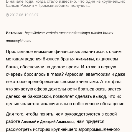
В начале года, когда стало известно, что один из крупнейших
банков России «Промсвязьбанк» получил...
2017-06-19 03:07
Источник:
https://krivoe-zerkalo.ru/content/russkaya-ruletka-bratev-
ananevykh.html
Пристальное внимание финансовых аналитиков к своим
методам ведения бизнеса братья
, акционеры
Ананьевы
банка, обеспечили на долгое время. И то же в первую
очередь бросилось в глаза? Агрессия, авантюризм и даже
некоторое пренебрежение своими клиентами. А тот факт,
что зачастую сфера деятельности братьев оказывается
далеко не банковской, позволяет сделать вывод, что их
целью является исключительно собственное обогащение.
Для того, чтобы понять, чем руководствуются в своей
работе
, нам придется
Алексей и Дмитрий Ананьевы
рассмотреть историю крупнейшего агропромышленного