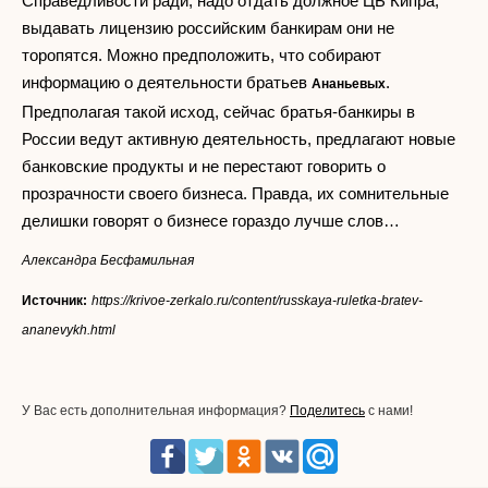
Справедливости ради, надо отдать должное ЦБ Кипра,
выдавать лицензию российским банкирам они не
торопятся. Можно предположить, что собирают
информацию о деятельности братьев
.
Ананьевых
Предполагая такой исход, сейчас братья-банкиры в
России ведут активную деятельность, предлагают новые
банковские продукты и не перестают говорить о
прозрачности своего бизнеса. Правда, их сомнительные
делишки говорят о бизнесе гораздо лучше слов…
Александра Бесфамильная
Источник:
https://krivoe-zerkalo.ru/content/russkaya-ruletka-bratev-
ananevykh.html
У Вас есть дополнительная информация?
Поделитесь
с нами!