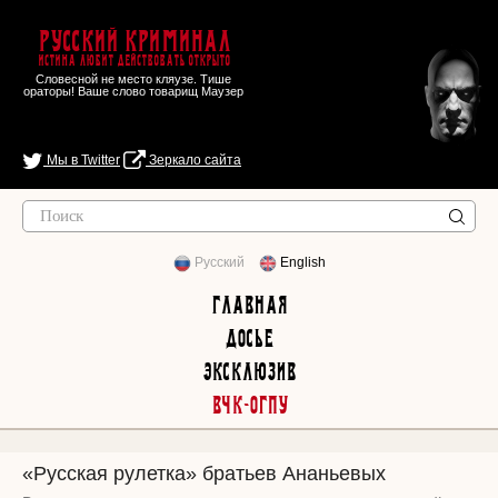
Русский Криминал
Истина любит действовать открыто
Словесной не место кляузе. Тише
ораторы! Ваше слово товарищ Маузер
Мы в Twitter
Зеркало сайта
Русский
English
Главная
Досье
Эксклюзив
ВЧК-ОГПУ
«Русская рулетка» братьев Ананьевых