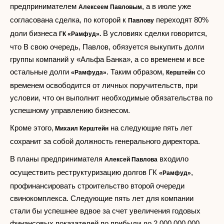
предпринимателем
, а в июле уже
Алексеем Павловым
согласована сделка, по которой к
переходят 80%
Павлову
доли бизнеса
В условиях сделки говорится,
ГК «Рамфуд».
что В свою очередь, Павлов, обязуется выкупить долги
группы компаний у «Альфа Банка», а со временем и все
остальные долги
. Таким образом,
со
«Рамфуда»
Керштейн
временем освободится от личных поручительств, при
условии, что он выполнит необходимые обязательства по
успешному управлению бизнесом.
Кроме этого,
на следующие пять лет
Михаил Керштейн
сохранит за собой должность генерального директора.
В планы предпринимателя
входило
Алексей Павлова
осуществить реструктуризацию долгов ГК
,
«Рамфуд»
профинансировать строительство второй очереди
свинокомплекса. Следующие пять лет для компании
стали бы успешнее вдвое за счет увеличения годовых
финансовых показателей по прибыли до 2 000 000 000