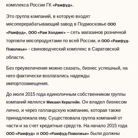
комплекса России ГК
.
«Рамфуд»
Это группа компаний, в которую входят
мясоперерабатывающий завод в Подмосковье
ООО
,
– сеть магазинов розничной
«Рамфуд»
ООО «Рам Холдинг»
торговли мясопродуктами по всей России, и
ООО «Рамфуд-
- свиноводческий комплекс в Саратовской
Поволжье»
области.
Без преувеличения можно сказать, бизнес успешный, на
него фактически возлагались надежды
импортозамещения.
До июля 2015 года единоличным собственником группы
компаний являлся
. Он владел бизнесом
Михаил Керштейн
лично, и через голландскую компанию, которая также
принадлежала ему. Существовала группа компаний от
части и за счет кредитные средств. На начало 2015 года
и
были должны
ООО «Рамфуд»
ООО «Рамфуд-Поволжье»