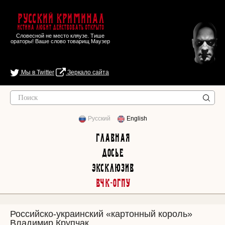
Русский Криминал
Истина любит действовать открыто
Словесной не место кляузе. Тише
ораторы! Ваше слово товарищ Маузер
Мы в Twitter
Зеркало сайта
Русский
English
Главная
Досье
Эксклюзив
ВЧК-ОГПУ
Российско-украинский «картонный король»
Владимир Крупчак