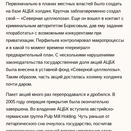
Первоначально в планах местных властей было создать
на базе АЦБК холдинг. Крупчак заблаговременно создал
свой ─ «Северная целлюлоза». Еще он вошел в контакт с
криминальным авторитетом Борисовым, дав ему задание
«поработать» с возможными конкурентами при
приватизации. Перфильев контролировал макропроцессы
и в какой то момент времени «переиграл»
предварительный план. С несколькими нарушениями
законодательства государственная доля акций АЦБК
была внесена в уставной фонд «Северной целлюлозы».
Таким образом, часть акций досталась хозяину холдинга
почти даром.
Пакет акций много раз перепродавался и дробился. В
2005 году операция прикрытия была окончательно
завершена. Во владение АЦБК вступила австрийско-
германская группа Pulp Mill Holding. Чуть раньше от
летаргического сна очнулось государство, посчитав
стратегически невыгодной потерю управления столь