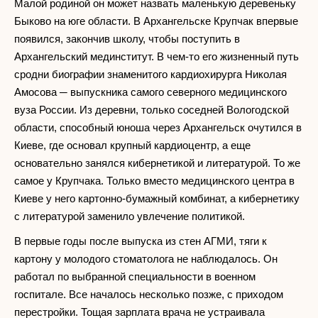
Малой родиной он может назвать маленькую деревеньку
Быково на юге области. В Архангельске Крупчак впервые
появился, закончив школу, чтобы поступить в
Архангельский мединститут. В чем-то его жизненный путь
сродни биографии знаменитого кардиохирурга Николая
Амосова ─ выпускника самого северного медицинского
вуза России. Из деревни, только соседней Вологодской
области, способный юноша через Архангельск очутился в
Киеве, где основал крупный кардиоцентр, а еще
основательно занялся кибернетикой и литературой. То же
самое у Крупчака. Только вместо медицинского центра в
Киеве у него картонно-бумажный комбинат, а кибернетику
с литературой заменило увлечение политикой.
В первые годы после выпуска из стен АГМИ, тяги к
картону у молодого стоматолога не наблюдалось. Он
работал по выбранной специальности в военном
госпитале. Все началось несколько позже, с приходом
перестройки. Тощая зарплата врача не устраивала