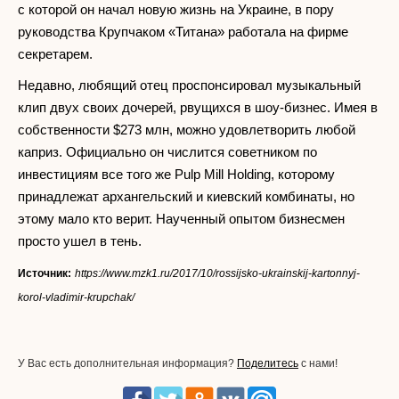
с которой он начал новую жизнь на Украине, в пору
руководства Крупчаком «Титана» работала на фирме
секретарем.
Недавно, любящий отец проспонсировал музыкальный
клип двух своих дочерей, рвущихся в шоу-бизнес. Имея в
собственности $273 млн, можно удовлетворить любой
каприз. Официально он числится советником по
инвестициям все того же Pulp Mill Holding, которому
принадлежат архангельский и киевский комбинаты, но
этому мало кто верит. Наученный опытом бизнесмен
просто ушел в тень.
Источник:
https://www.mzk1.ru/2017/10/rossijsko-ukrainskij-kartonnyj-
korol-vladimir-krupchak/
У Вас есть дополнительная информация?
Поделитесь
с нами!