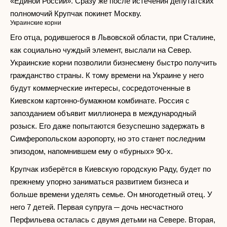
«Единой России». Сразу же после истечения депутатских
полномочий Крупчак покинет Москву.
Украинские корни
Его отца, родившегося в Львовской области, при Сталине,
как социально чуждый элемент, выслали на Север.
Украинские корни позволили бизнесмену быстро получить
гражданство страны. К тому времени на Украине у него
будут коммерческие интересы, сосредоточенные в
Киевском картонно-бумажном комбинате. Россия с
запозданием объявит миллионера в международный
розыск. Его даже попытаются безуспешно задержать в
Симферопольском аэропорту, но это станет последним
эпизодом, напомнившем ему о «бурных» 90-х.
Крупчак изберётся в Киевскую городскую Раду, будет по
прежнему упорно заниматься развитием бизнеса и
больше времени уделять семье. Он многодетный отец. У
него 7 детей. Первая супруга ─ дочь несчастного
Перфильева осталась с двумя детьми на Севере. Вторая,