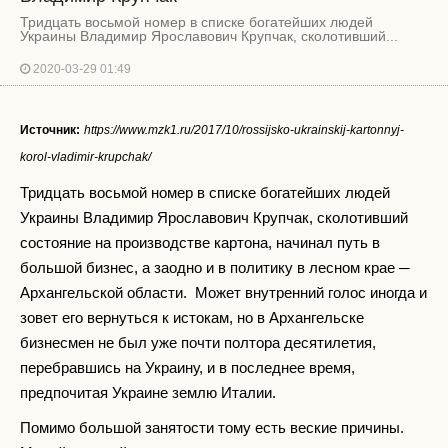
Тридцать восьмой номер в списке богатейших людей
Украины Владимир Ярославович Крупчак, сколотивший...
2020-03-29 01:49
Источник:
https://www.mzk1.ru/2017/10/rossijsko-ukrainskij-kartonnyj-
korol-vladimir-krupchak/
Тридцать восьмой номер в списке богатейших людей
Украины Владимир Ярославович Крупчак, сколотивший
состояние на производстве картона, начинал путь в
большой бизнес, а заодно и в политику в лесном крае ─
Архангельской области. Может внутренний голос иногда и
зовет его вернуться к истокам, но в Архангельске
бизнесмен не был уже почти полтора десятилетия,
перебравшись на Украину, и в последнее время,
предпочитая Украине землю Италии.
Помимо большой занятости тому есть веские причины.