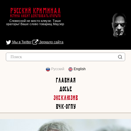
Русский Криминал
Истина любит действовать открыто
Словесной не место кляузе. Тише
ораторы! Ваше слово товарищ Маузер
Мы в Twitter
Зеркало сайта
Русский
English
Главная
Досье
Эксклюзив
ВЧК-ОГПУ