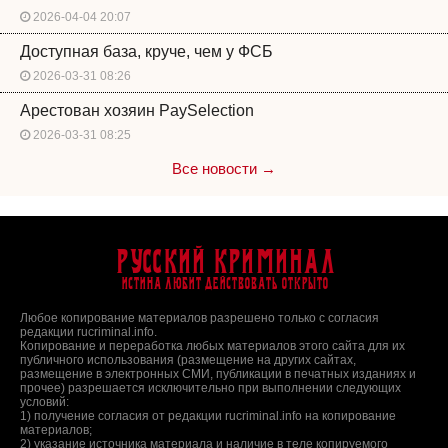
2026-04-04 20:07
Доступная база, круче, чем у ФСБ
2026-03-31 08:26
Арестован хозяин PaySelection
2026-03-31 08:25
Все новости →
Русский Криминал
Истина любит действовать открыто
Любое копирование материалов разрешено только с согласия
редакции rucriminal.info.
Копирование и переработка любых материалов этого сайта для их
публичного использования (размещение на других сайтах,
размещение в электронных СМИ, публикации в печатных изданиях и
прочее) разрешается исключительно при выполнении следующих
условий:
1) получение согласия от редакции rucriminal.info на копирование
материалов;
2) указание источника материала и наличие в теле копируемого