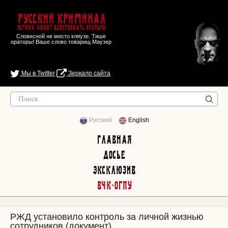
Русский Криминал
Истина любит действовать открыто
Словесной не место кляузе. Тише
ораторы! Ваше слово товарищ Маузер
Мы в Twitter
Зеркало сайта
Русский
English
Главная
Досье
Эксклюзив
ВЧК-ОГПУ
РЖД установило контроль за личной жизнью
сотрудников (документ)