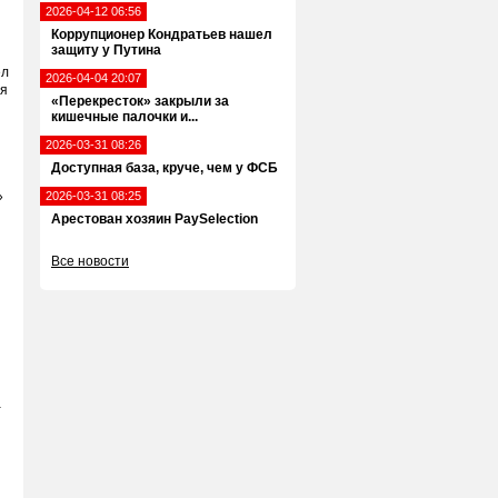
2026-04-12 06:56
Коррупционер Кондратьев нашел
защиту у Путина
ел
2026-04-04 20:07
я
«Перекресток» закрыли за
кишечные палочки и...
2026-03-31 08:26
Доступная база, круче, чем у ФСБ
»
2026-03-31 08:25
Арестован хозяин PaySelection
Все новости
а