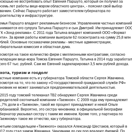
оскошью не востребовать опыт Евгения Паршуто, который он получил за
осемь лет работы вице-мэром областного центра», - пояснил свой выбор
вачкин. Сейчас Паршуто работает заместителем губернатора по
троительству и инфраструктуре.
емья Паршуто владеет рекламным бизнесом. Управлением частных компаний
анимаются его супруга Татьяна Паршуто и сын Дмитрий. Им принадлежит ОО
ГК «Зонд-реклама». С 2011 года Татьяна владеет компанией ООО «Формат
ити». За время работы компании выиграли 62 госконтракта на сумму 25,8 млн
ублей. Основные госзаказчики рекламы - местные администрации,
збирательная комиссия и областная дума.
есмотря на такое количество фирм с миллионными контрактами, согласно
екларации вице-мэра Томска Евгения Паршуто, Татьяна в 2014 году заработа
сего 67 тыс. рублей. Сам же Евгений задекларировал 3,5 млн рублей дохода.
хота, туризм и госдолг
астные компании есть и у губернатора Томской области Сергея Жвачкина.
есмотря на то, что по закону «О государственной гражданской службе РФ»
иновник не может заниматься предпринимательской деятельностью.
 2015 году томский телеканал ТВ2 обнаружил Сергея Жвачкина среди
чредителей охотничьей компании «Таежное». С 2009 года ему принадлежит
1,7% доли в «Таежном», такой же процент принадлежит и некой Ольге
урбанаевой. Вероятно, это сестра чиновника: в официальной биографии
убернатор указывал сестру с таким же именем. Кроме того, у партнера по
Таежному» такое же отчество, как у губернатора.
ретьим совладельцем «Таежного» оказался Александр Шестаков, который в
012 году стал замом Жвачкина. Чиновники до сих пор владеют фирмой. По