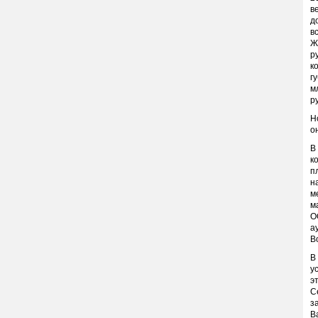
в
д
в
Ж
р
к
г
м
р
Н
о
В
к
п
н
м
м
О
а
В
В
у
э
С
з
В