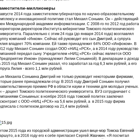
аместители-миллионеры
 августе 2014 года заместителем губернатора по научно-образовательному
омплексу и инновационной политике стал Михаил Сонькин. Он – действующий
лен Международной академии информатизации. С 2008-го по 2012 год работ
роректором-директором Института кибернетики Томского политехнического
ниверситета. Параллельно с этим 24 года (до января 2014 года) возглавлял
руппу компаний «Инком». Сейчас ей руководит его сын Дмитрий, а супруга
илия владеет 70% компании. Ей также принадлежит 64% ООО «Инфоком». В
012 году Михаил Сонькин создал ООО «НИЦ «РСК», а в 2014 году руководство
омпанией передал сыну. Учредителем «НИЦ «РСК» сейчас является ООО
Предприятие Инком» (принадлежит Лилии Сонькиной). В декларации о доход
а 2015 год Михаил Сонькин указал, что заработал за год 6,3 млн рублей, а его
упруга Лилия - всего 1,1 млн рублей.
ын Михаила Сонькина Дмитрий не только руководит некоторыми фирмами,
оторые ранее принадлежали отцу. В 2015 году Дмитрий Сонькин получил
равительственную премию РФ в области науки и техники для молодых ученых.
н – доцент Томского политехнического университета. ВУЗ сотрудничает с
омпаниями Сонькиных: в ноябре 2016 года томский политех заключил
осконтракт с ООО «НИЦ «РСК» на 5,6 млн рублей, а в 2015 году фирма
одписала с политехом договор на 21,4 млн рублей.
етом 2015 года из городской администрации ушел вице-мэр Томска Евгений
аршуто, а в 2016 году его к себе пригласил Сергей Жвачкин. «Я посчитал