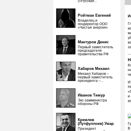
(«Русская...
Ройтман Евгений
И
Владелец и
Г
гендиректор ООО
«Чистая энергия»
к
м
у
Мантуров Денис
к
Первый заместитель
з
председателя
правительства РФ
Н
К
Хабаров Михаил
н
Михаил Хабаров –
ч
первый заместитель
президента –...
И
Н
«
Иванов Тимур
и
Экс-замминистра
к
обороны РФ
Кремлев
(Лутфуллоев) Умар
Г
В
Президент