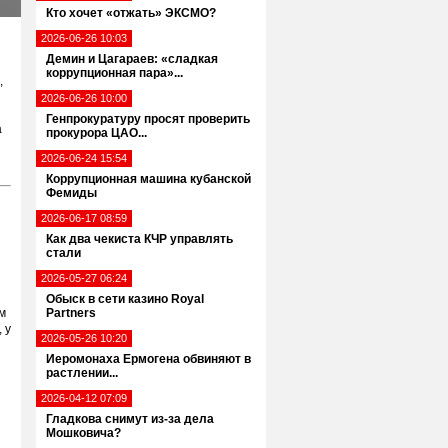
Кто хочет «отжать» ЭКСМО?
2026-06-26 10:03
Демин и Цагараев: «сладкая
коррупционная пара»...
,
2026-06-26 10:00
Генпрокуратуру просят проверить
а
прокурора ЦАО...
2026-06-24 15:54
Коррупционная машина кубанской
Фемиды
2026-06-17 08:59
Как два чекиста КЧР управлять
стали
2026-05-27 06:24
Обыск в сети казино Royal
м
Partners
 у
2026-05-26 10:20
Иеромонаха Ермогена обвиняют в
растлении...
2026-04-12 07:09
Гладкова снимут из-за дела
Мошковича?