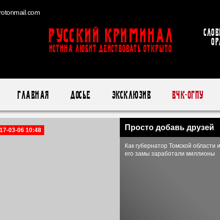
otonmail.com
Русский Криминал
Слов
ор
ИСТИНА ЛЮБИТ ДЕЙСТВОВАТЬ ОТКРЫТО
Главная
Досье
Эксклюзив
ВЧК-ОГПУ
Просто добавь друзей
17-03-06 10:48
Как губернатор Томской области 
его замы заработали миллионы