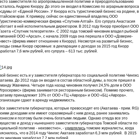
есто заместителя по агропромышленной политике и природопользованию
осталось Андрею Кнорру. До этого он входил в Комиссию по аграрным вопрос
осдумы от «Единой России». У Кнорра есть туристический бизнес на родине, в
лтайском крае. К примеру, сейчас он единственный владелец ООО
Туристическо-коммерческая фирма «Спутник-Алтай». Его супруга Анастасия
аботает в ней исполнительным директором. В 2012 году Кнорр приобрел ООО
Газета «Спутник телезрителя». С 2002 года томский чиновник владел рыбной
омпанией ООО «Арсал», с начала 2009 года она перешла к ООО «Доверие-
нвест» (фирма имеет отношение к Кнорру). Несмотря на развитый бизнес,
оходы семьи Кнорр скромные: в декларации о доходах за 2015 год Кнорр
аработал 7,6 млн рублей, его супруга – 613 тыс. рублей.
вой бизнес есть и у заместителя губернатора по социальной политике Чингис
катаева. До 2012 года он входил в состав областной думы, а после пришел в
оманду Жвачкина. Четыре года назад чиновник получил 24,5% доли в ООО
Игросервис» (фирма занимается ресторанным бизнесом). Помимо прочего,
катаеву принадлежит 10% от ООО «ТЦ «Аврора» и ООО «БЦ «Аврора».
рганизации сдают в аренду недвижимость.
Все заместители губернатора, которые превосходят его (Акатаева - прим. RG)
воими доходами или имеют соразмерный с ним доход, ранее занимались
изнесом и поэтому были очень богатыми людьми. Однако откуда все это
мущество и доход у нынешнего заместителя губернатора Томской области по
оциальной политике - неизвестно», -
удивлялись
томские журналисты, когда
ыяснилось, что в 2014 году Чингис Акатаев заработал 6,3 млн рублей. В 2015
оду чиновник заработал 7,2 млн рублей.