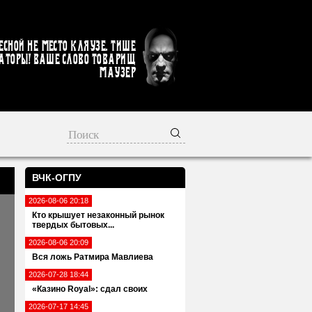
есной не место кляузе. Тише
аторы! Ваше слово товарищ
Маузер
ВЧК-ОГПУ
2026-08-06 20:18
и
Кто крышует незаконный рынок
твердых бытовых...
2026-08-06 20:09
Вся ложь Ратмира Мавлиева
2026-07-28 18:44
«Казино Royal»: сдал своих
2026-07-17 14:45