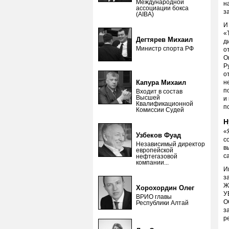
Международной
н
ассоциации бокса
з
(AIBA)
И
«
Дегтярев Михаил
д
Министр спорта РФ
о
О
Р
о
Капура Михаил
н
п
Входит в состав
Высшей
и
Квалификационной
п
Комиссии Судей
Н
«
Узбеков Фуад
с
Независимый директор
в
европейской
с
нефтегазовой
компании...
И
з
Ж
Хорохордин Олег
У
ВРИО главы
О
Республики Алтай
з
р