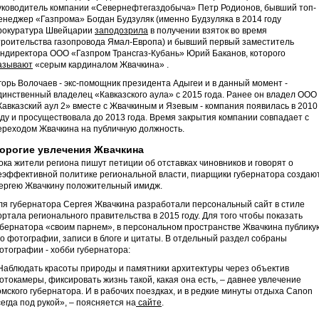
уководитель компании «Севернефтегаздобыча» Петр Родионов, бывший топ-
енеджер «Газпрома» Богдан Будзуляк (именно Будзуляка в 2014 году
рокуратура Швейцарии
заподозрила
в получении взяток во время
троительства газопровода Ямал-Европа) и бывший первый заместитель
ендиректора ООО «Газпром Трансгаз-Кубань» Юрий Баканов, которого
азывают
«серым кардиналом Жвачкина» .
горь Волочаев - экс-помощник президента Адыгеи и в данный момент -
динственный владелец «Кавказского аула» с 2015 года. Ранее он владел ООО
Кавказский аул 2» вместе с Жвачкиным и Язевым - компания появилась в 2010
оду и просуществовала до 2013 года. Время закрытия компании совпадает с
ереходом Жвачкина на публичную должность.
орогие увлечения Жвачкина
ока жители региона пишут петиции об отставках чиновников и говорят о
еэффективной политике региональной власти, пиарщики губернатора создаю
ергею Жвачкину положительный имидж.
ля губернатора Сергея Жвачкина разработали персональный сайт в стиле
ортала регионального правительства в 2015 году. Для того чтобы показать
убернатора «своим парнем», в персональном пространстве Жвачкина публику
го фотографии, записи в блоге и цитаты. В отдельный раздел собраны
отографии - хобби губернатора:
Наблюдать красоты природы и памятники архитектуры через объектив
отокамеры, фиксировать жизнь такой, какая она есть, – давнее увлечение
омского губернатора. И в рабочих поездках, и в редкие минуты отдыха Canon
сегда под рукой», – поясняется на
сайте
.