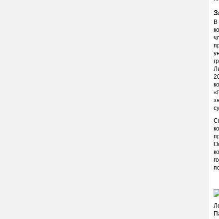
З
В
к
ч
п
у
г
Л
2
к
«
з
с
С
к
п
О
к
г
п
Л
П