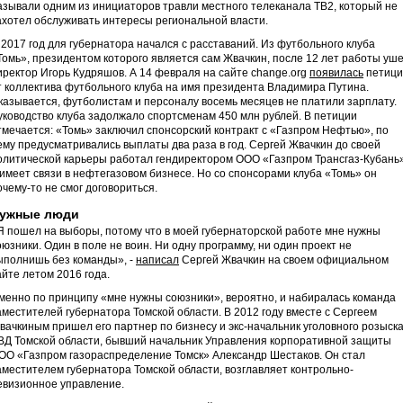
азывали одним из инициаторов травли местного телеканала ТВ2, который не
ахотел обслуживать интересы региональной власти.
 2017 год для губернатора начался с расставаний. Из футбольного клуба
Томь», президентом которого является сам Жвачкин, после 12 лет работы уш
иректор Игорь Кудряшов. А 14 февраля на сайте change.org
появилась
петици
т коллектива футбольного клуба на имя президента Владимира Путина.
казывается, футболистам и персоналу восемь месяцев не платили зарплату.
уководство клуба задолжало спортсменам 450 млн рублей. В петиции
тмечается: «Томь» заключил спонсорский контракт с «Газпром Нефтью», по
ему предусматривались выплаты два раза в год. Сергей Жвачкин до своей
олитической карьеры работал гендиректором ООО «Газпром Трансгаз-Кубань
 имеет связи в нефтегазовом бизнесе. Но со спонсорами клуба «Томь» он
очему-то не смог договориться.
ужные люди
Я пошел на выборы, потому что в моей губернаторской работе мне нужны
оюзники. Один в поле не воин. Ни одну программу, ни один проект не
ыполнишь без команды», -
написал
Сергей Жвачкин на своем официальном
айте летом 2016 года.
менно по принципу «мне нужны союзники», вероятно, и набиралась команда
аместителей губернатора Томской области. В 2012 году вместе с Сергеем
вачкиным пришел его партнер по бизнесу и экс-начальник уголовного розыск
ВД Томской области, бывший начальник Управления корпоративной защиты
ОО «Газпром газораспределение Томск» Александр Шестаков. Он стал
аместителем губернатора Томской области, возглавляет контрольно-
евизионное управление.