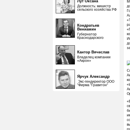
Лут Оксана
М
Должность: министр
д
сельского хозяйства РФ
Г
А
«
р
Кондратьев
Вениамин
«
к
Губернатор
Краснодарского
И
д
з
Кантор Вячеслав
Владелец компании
«Акрон»
С
А
Ярчук Александр
к
Экс-гендиректор ООО
«
"Фирма "Гравитон"
А
О
«
с
б
и
с
в
г