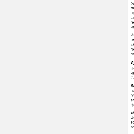
р
м
п
с
г
н
И
е
«
г
п
Д
П
н
С
Д
п
г
е
ф
«
ф
т
в