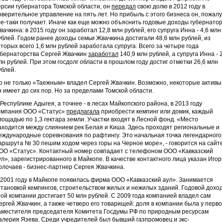
ерсии губернатора Томской области, он
передал
свою долю в 2012 году в
оверительное управление на пять лет. Но прибыль с этого бизнеса он, пожалу
се-таки получает. Иначе как еще можно объяснить годовые доходы губернато
вачкина: в 2015 году он заработал 12,8 млн рублей, его супруга Инна - 4,6 млн
ублей. Годом ранее доходы семьи Жвачкина достигали 48,6 млн рублей, из
оторых всего 1,6 млн рублей заработала супруга. Всего за четыре года
убернаторства Сергей Жвачкин
заработал
140,9 млн рублей, а супруга Инна - 
лн рублей. При этом госдолг области в прошлом году достиг отметки 26,6 млн
ублей.
о не только «Таежным» владел Сергей Жвачкин. Возможно, некоторые активы
н имеет до сих пор. Но за пределами Томской области.
 Республике Адыгея, а точнее - в лесах Майкопского района, в 2013 году
омпания ООО «Статус»
предлагала
приобрести кемпинг или домик, каждый
лощадью по 1,3 гектара земли. Участки входят в Лесной фонд. «Место
аходится между слиянием рек Белая и Киша. Здесь проходят региональные и
еждународные соревнования по рафтингу. Это начальная точка легендарного
аршрута № 30 пешим ходом через горы на Черное море», - говорится на сайт
ОО «Статус». Контактный номер совпадает с телефоном ООО «Кавказский
ул», зарегистрированного в Майкопе. В качестве контактного лица указан Игор
олочаев - бизнес-партнер Сергея Жвачкина.
 2001 году в Майкопе появилась фирма ООО «Кавказский аул». Занимается
становкой кемпингов, строительством жилых и нежилых зданий. Годовой дохо
той компании достигает 50 млн рублей. С 2009 года компанией владел сам
ергей Жвачкин, а также четверо его товарищей: доля в компании была у перво
аместителя председателя Комитета Госдумы РФ по природным ресурсам
алерия Язева. Среди учредителей был бывший газпромовец и экс-