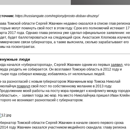
сточник:
https://russiangate.com/regiony/prosto-dobav-druzey/
лава Томской области Сергей Жвачкин недавно оказался в списке глав региона
оторые могут покинуть свой пост в этом году. Срок его полномочий истекает 17
арта 2017 года. Однако глава региона уже сделал официальное заявление: не
йдет, будет баллотироваться на следующий срок. Анастасия Хлопкова изучил
оммерческие связи губернатора, а также выяснила, сколько зарабатывают его
амы на госконтрактах.
енужные люди
огда начался «губернаторопад», Сергей Жвачкин одним из первых
заявил
, что
икуда уходить не собирается. Он возглавил Томскую область в 2012 году и
етыре года собирал команду, избавляясь от нелояльных людей.
з-за разногласий с новым губернатором Жвачкиным мэр Томска Николай
иколайчук
покинул
свой пост по собственному желанию в 2013 году.
Продолжение моей работы на посту мэра приведет к конфликту между городо
 областью», - заявил тогда экс-мэр. На место Николайчука пришел Иван Кляйн,
оторого не возникает разногласий с губернатором.
убернатор Томской области Сергей Жвачкин в начале своего первого срока
 2014 году Жвачкин оказался участником медийного скандала: главу региона