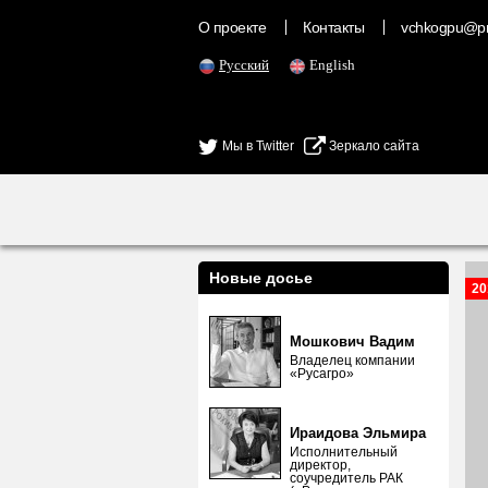
О проекте
Контакты
vchkogpu@pr
Русский
English
Мы в Twitter
Зеркало сайта
Новые досье
20
Мошкович Вадим
Владелец компании
«Русагро»
Ираидова Эльмира
Исполнительный
директор,
соучредитель РАК