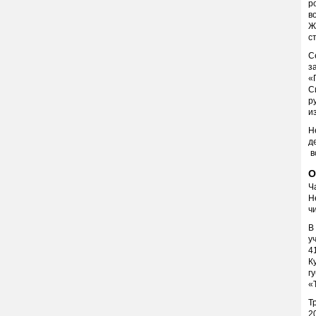
р
в
Ж
с
С
з
«
С
р
и
Н
д
в
О
Ч
Н
ч
В
у
4
К
г
«
Т
2