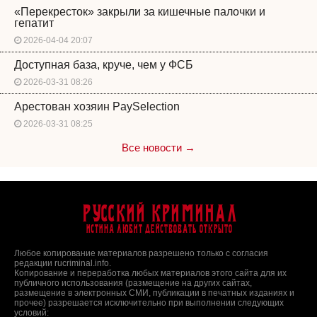
«Перекресток» закрыли за кишечные палочки и
гепатит
2026-04-04 20:07
Доступная база, круче, чем у ФСБ
2026-03-31 08:26
Арестован хозяин PaySelection
2026-03-31 08:25
Все новости →
Русский Криминал
Истина любит действовать открыто
Любое копирование материалов разрешено только с согласия
редакции rucriminal.info.
Копирование и переработка любых материалов этого сайта для их
публичного использования (размещение на других сайтах,
размещение в электронных СМИ, публикации в печатных изданиях и
прочее) разрешается исключительно при выполнении следующих
условий: