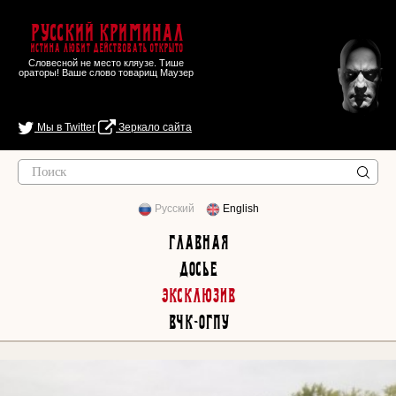
Русский Криминал
Истина любит действовать открыто
Словесной не место кляузе. Тише
ораторы! Ваше слово товарищ Маузер
Мы в Twitter
Зеркало сайта
Русский
English
Главная
Досье
Эксклюзив
ВЧК-ОГПУ