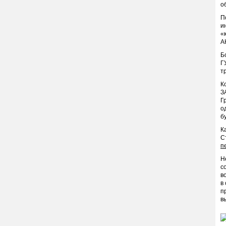
о
П
и
«
А
Б
Г
т
К
З
Г
о
б
К
С
п
Н
с
в
в
п
в