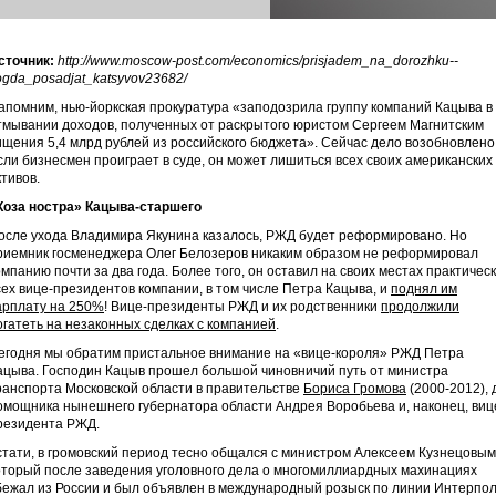
сточник:
http://www.moscow-post.com/economics/prisjadem_na_dorozhku--
ogda_posadjat_katsyvov23682/
апомним, нью-йоркская прокуратура «заподозрила группу компаний Кацыва в
тмывании доходов, полученных от раскрытого юристом Сергеем Магнитским
ищения 5,4 млрд рублей из российского бюджета». Сейчас дело возобновлено
сли бизнесмен проиграет в суде, он может лишиться всех своих американских
ктивов.
Коза ностра» Кацыва-старшего
осле ухода Владимира Якунина казалось, РЖД будет реформировано. Но
риемник госменеджера Олег Белозеров никаким образом не реформировал
омпанию почти за два года. Более того, он оставил на своих местах практичес
сех вице-президентов компании, в том числе Петра Кацыва, и
поднял им
арплату на 250%
! Вице-президенты РЖД и их родственники
продолжили
огатеть на незаконных сделках с компанией
.
егодня мы обратим пристальное внимание на «вице-короля» РЖД Петра
ацыва. Господин Кацыв прошел большой чиновничий путь от министра
ранспорта Московской области в правительстве
Бориса Громова
(2000-2012), 
омощника нынешнего губернатора области Андрея Воробьева и, наконец, виц
резидента РЖД.
стати, в громовский период тесно общался с министром Алексеем Кузнецовым
оторый после заведения уголовного дела о многомиллиардных махинациях
бежал из России и был объявлен в международный розыск по линии Интерпол