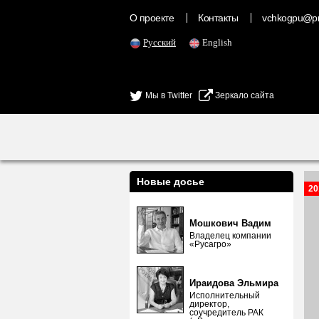
О проекте
Контакты
vchkogpu@pr
Русский
English
Мы в Twitter
Зеркало сайта
Новые досье
20
Мошкович Вадим
Владелец компании
«Русагро»
Ираидова Эльмира
Исполнительный
директор,
соучредитель РАК