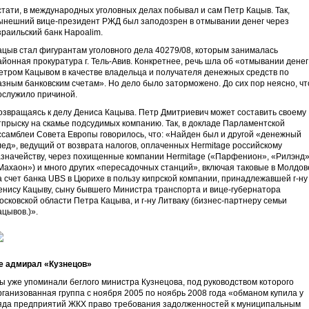
стати, в международных уголовных делах побывал и сам Петр Кацыв. Так,
ынешний вице-президент РЖД был заподозрен в отмывании денег через
зраильский банк Hapoalim.
ацыв стал фигурантам уголовного дела 40279/08, которым занималась
айонная прокуратура г. Тель-Авив. Конкретнее, речь шла об «отмывании денег
етром Кацывом в качестве владельца и получателя денежных средств по
азным банковским счетам». Но дело было заторможено. До сих пор неясно, чт
ослужило причиной.
озвращаясь к делу Дениса Кацыва. Петр Дмитриевич может составить своему
тпрыску на скамье подсудимых компанию. Так, в докладе Парламентской
ссамблеи Совета Европы говорилось, что: «Найден был и другой «денежный
лед», ведущий от возврата налогов, оплаченных Hermitage российскому
азначейству, через похищенные компании Hermitage («Парфенион», «Рилэнд»
Махаон») и много других «пересадочных станций», включая таковые в Молдов
а счет банка UBS в Цюрихе в пользу кипрской компании, принадлежавшей г-ну
енису Кацыву, сыну бывшего Министра транспорта и вице-губернатора
осковской области Петра Кацыва, и г-ну Литваку (бизнес-партнеру семьи
ацывов.)».
е адмирал «Кузнецов»
ы уже упоминали беглого министра Кузнецова, под руководством которого
рганизованная группа с ноября 2005 по ноябрь 2008 года «обманом купила у
яда предприятий ЖКХ право требования задолженностей к муниципальным