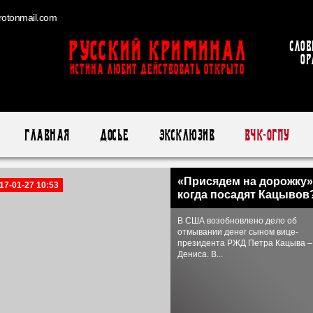
otonmail.com
Русский Криминал
Слов
ор
ИСТИНА ЛЮБИТ ДЕЙСТВОВАТЬ ОТКРЫТО
Главная
Досье
Эксклюзив
ВЧК-ОГПУ
«Присядем на дорожку»
17-01-27 10:53
когда посадят Кацывов
В США возобновлено дело об
отмывании денег сыном вице-
президента РЖД Петра Кацыва –
Дениса. В...