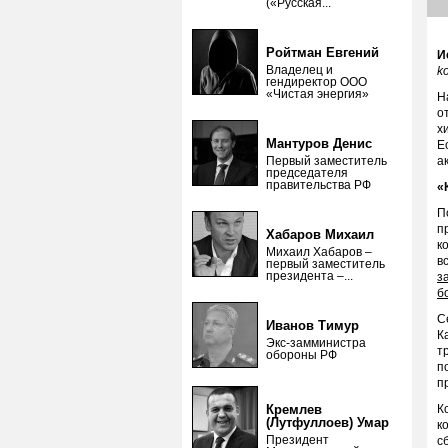
(«Русская...
Ройтман Евгений
И
Владелец и
k
гендиректор ООО
«Чистая энергия»
Н
о
х
Мантуров Денис
Е
Первый заместитель
а
председателя
правительства РФ
«
П
п
Хабаров Михаил
к
Михаил Хабаров –
в
первый заместитель
президента –...
з
б
С
Иванов Тимур
К
Экс-замминистра
т
обороны РФ
п
п
Кремлев
К
(Лутфуллоев) Умар
к
Президент
с