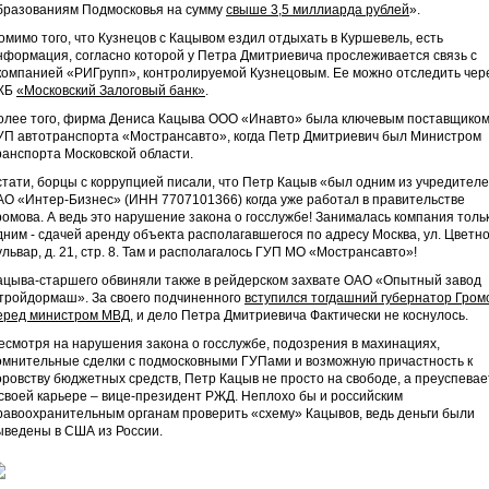
бразованиям Подмосковья на сумму
свыше 3,5 миллиарда рублей
».
омимо того, что Кузнецов с Кацывом ездил отдыхать в Куршевель, есть
нформация, согласно которой у Петра Дмитриевича прослеживается связь с
компанией «РИГрупп», контролируемой Кузнецовым. Ее можно отследить чер
КБ
«Московский Залоговый банк»
.
олее того, фирма Дениса Кацыва ООО «Инавто» была ключевым поставщиком
УП автотранспорта «Мострансавто», когда Петр Дмитриевич был Министром
ранспорта Московской области.
стати, борцы с коррупцией писали, что Петр Кацыв «был одним из учредител
АО «Интер-Бизнес» (ИНН 7707101366) когда уже работал в правительстве
ромова. А ведь это нарушение закона о госслужбе! Занималась компания толь
дним - сдачей аренду объекта располагавшегося по адресу Москва, ул. Цветн
ульвар, д. 21, стр. 8. Там и располагалось ГУП МО «Мострансавто»!
ацыва-старшего обвиняли также в рейдерском захвате ОАО «Опытный завод
тройдормаш». За своего подчиненного
вступился тогдашний губернатор Гром
еред министром МВД
, и дело Петра Дмитриевича Фактически не коснулось.
есмотря на нарушения закона о госслужбе, подозрения в махинациях,
омнительные сделки с подмосковными ГУПами и возможную причастность к
оровству бюджетных средств, Петр Кацыв не просто на свободе, а преуспевае
 своей карьере – вице-президент РЖД. Неплохо бы и российским
равоохранительным органам проверить «схему» Кацывов, ведь деньги были
ыведены в США из России.