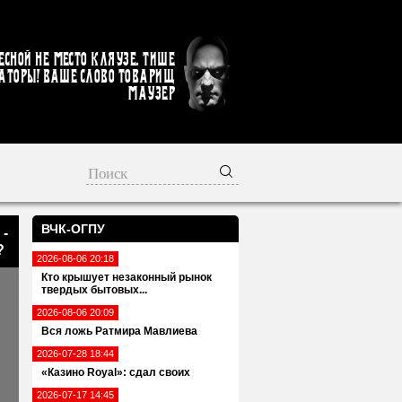
есной не место кляузе. Тише
аторы! Ваше слово товарищ
Маузер
ВЧК-ОГПУ
 -
?
2026-08-06 20:18
Кто крышует незаконный рынок
твердых бытовых...
2026-08-06 20:09
Вся ложь Ратмира Мавлиева
2026-07-28 18:44
«Казино Royal»: сдал своих
2026-07-17 14:45