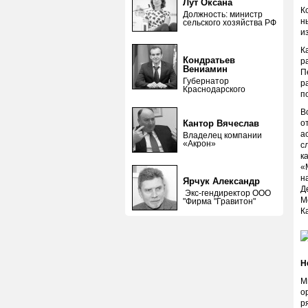
Лут Оксана
К
Должность: министр
н
сельского хозяйства РФ
и
К
Кондратьев
р
Вениамин
П
Губернатор
р
Краснодарского
п
В
Кантор Вячеслав
о
а
Владелец компании
«Акрон»
с
к
«
н
Ярчук Александр
Д
Экс-гендиректор ООО
М
"Фирма "Гравитон"
К
Н
М
о
р