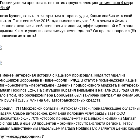
 России успели арестовать его антикварную коллекцию
стоимостью 4 млрд
ублей
!
 пока Кузнецов пытается скрыться от правосудия, Кацыв «набивает» свой
апитал. Так, в сентябре 2016 года выяснилось, что 2,5 га земли в Химках
незапно оказались в собственности компании, аффилированной с Петром
ацывом. Как эти участки оказались у госменеджера? Он просто попросил (!!!)
иновников их отдать!
е менее интересная история с Кацывом произошла, когда тот ушел из
омощников Воробьева в «вице-короли» РЖД. В статусе госменеджера Кацыв
мог «обеспечить «перетекание» денег из подмосковного бюджета в интересах
artash Holdings Ltd». На ситуацию обратил внимание в начале 2015 года ОНФ.
ело в том, что росчерком пера Воробьева был заключен контракт на сумму 69
лн рублей ($13,7 млн) на 648 автотранспортных средств.
обедил ГУП Московской области «Автохозяйство», принадлежащее областны
ластям. Самое интересное, компания половину услуг заказывает ООО
Мособлтранс-1» , 70% которого принадлежит израильской компании Martash
oldings Ltd, а еще 30 процентов ‒ экс-министру транспорта региона Петру
ацыву. Единственным владельцем Martash Holdings Ltd является Денис Кацыв!
лут-«международник»?