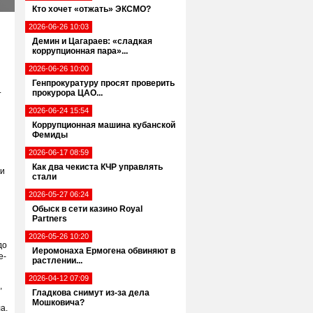
Кто хочет «отжать» ЭКСМО?
2026-06-26 10:03
Демин и Цагараев: «сладкая
коррупционная пара»...
2026-06-26 10:00
Генпрокуратуру просят проверить
.
прокурора ЦАО...
2026-06-24 15:54
Коррупционная машина кубанской
Фемиды
2026-06-17 08:59
Как два чекиста КЧР управлять
ки
стали
2026-05-27 06:24
Обыск в сети казино Royal
Partners
2026-05-26 10:20
до
Иеромонаха Ермогена обвиняют в
е-
растлении...
2026-04-12 07:09
,
Гладкова снимут из-за дела
Мошковича?
а.