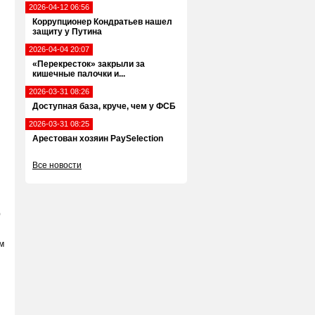
2026-04-12 06:56
Коррупционер Кондратьев нашел
защиту у Путина
2026-04-04 20:07
«Перекресток» закрыли за
кишечные палочки и...
2026-03-31 08:26
Доступная база, круче, чем у ФСБ
2026-03-31 08:25
Арестован хозяин PaySelection
Все новости
0
м