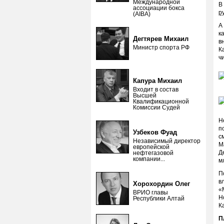
Международной
В
ассоциации бокса
р
(AIBA)
А
к
Дегтярев Михаил
в
Министр спорта РФ
К
ч
Капура Михаил
Входит в состав
Высшей
Квалификационной
Комиссии Судей
Н
п
Узбеков Фуад
с
Независимый директор
M
европейской
Д
нефтегазовой
компании...
м
П
в
Хорохордин Олег
«
ВРИО главы
H
Республики Алтай
К
П