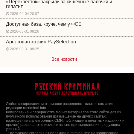
«Перекресток» закрыли за кишечные палочки и
гепатит
2026-04-04 20:07
Доступная база, круче, чем у ФСБ
2026-03-31 08:26
Арестован хозяин PaySelection
2026-03-31 08:25
Все новости →
Русский Криминал
Истина любит действовать открыто
Любое копирование материалов разрешено только с согласия
редакции rucriminal.info.
Копирование и переработка любых материалов этого сайта для их
публичного использования (размещение на других сайтах,
размещение в электронных СМИ, публикации в печатных изданиях и
прочее) разрешается исключительно при выполнении следующих
условий:
1) получение согласия от редакции rucriminal.info на копирование