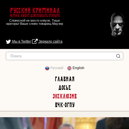
Русский Криминал
Истина любит действовать открыто
Словесной не место кляузе. Тише
ораторы! Ваше слово товарищ Маузер
Мы в Twitter
Зеркало сайта
Русский
English
Главная
Досье
Эксклюзив
ВЧК-ОГПУ