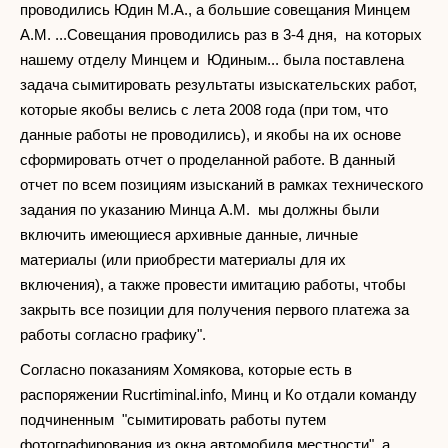
проводились Юдин М.А., а большие совещания Минцем
А.М. ...Совещания проводились раз в 3-4 дня, на которых
нашему отделу Минцем и Юдиным... была поставлена
задача сымитировать результаты изыскательских работ,
которые якобы велись с лета 2008 года (при том, что
данные работы не проводились), и якобы на их основе
сформировать отчет о проделанной работе. В данный
отчет по всем позициям изысканий в рамках технического
задания по указанию Минца А.М. мы должны были
включить имеющиеся архивные данные, личные
материалы (или приобрести материалы для их
включения), а также провести имитацию работы, чтобы
закрыть все позиции для получения первого платежа за
работы согласно графику".
Согласно показаниям Хомякова, которые есть в
распоряжении Rucrtiminal.info, Минц и Ко отдали команду
подчиненным "сымитировать работы путем
фотографирования из окна автомобиля местности", а