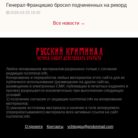
Генерал Францишко бросил подчиненных на рекорд
2026-03-25 19:30
Все новости →
Русский Криминал
Истина любит действовать открыто
Любое копирование материалов разрешено только с согласия
редакции rucriminal.info.
Копирование и переработка любых материалов этого сайта для их
публичного использования (размещение на других сайтах,
размещение в электронных СМИ, публикации в печатных изданиях и
прочее) разрешается исключительно при выполнении следующих
условий:
1) получение согласия от редакции rucriminal.info на копирование
материалов;
2) указание источника материала и наличие в теле копируемого
(перерабатываемого) материала всех активных ссылок на сайт
rucriminal.info
О проекте
Контакты
vchkogpu@protonmail.com