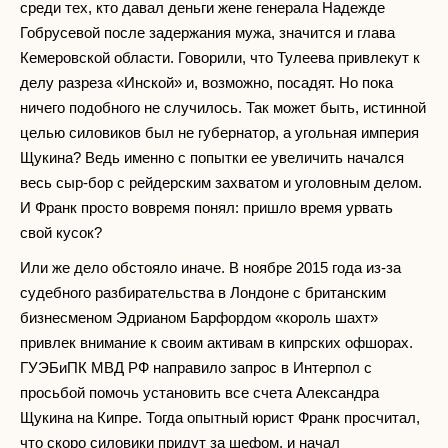
среди тех, кто давал деньги жене генерала Надежде
Гобрусевой после задержания мужа, значится и глава
Кемеровской области. Говорили, что Тулеева привлекут к
делу разреза «Инской» и, возможно, посадят. Но пока
ничего подобного не случилось. Так может быть, истинной
целью силовиков был не губернатор, а угольная империя
Щукина? Ведь именно с попытки ее увеличить начался
весь сыр-бор с рейдерским захватом и уголовным делом.
И Франк просто вовремя понял: пришло время урвать
свой кусок?
Или же дело обстояло иначе. В ноябре 2015 года из-за
судебного разбирательства в Лондоне с британским
бизнесменом Эдрианом Барфордом «король шахт»
привлек внимание к своим активам в кипрских офшорах.
ГУЭБиПК МВД РФ направило запрос в Интерпол с
просьбой помочь установить все счета Александра
Щукина на Кипре. Тогда опытный юрист Франк просчитал,
что скоро силовики придут за шефом, и начал