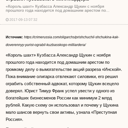
«Король шахт» Кузбасса Александр Щукин с ноября
прошлого года находится под домашним арестом по...
2017-09-13 07:32
Источник:
https://crimerussia.com/oligarchs/prishchuchil-shchukina-kak-
doverennyy-yurist-ograbil-kuzbasskogo-milliardera/
«Король шахт» Кузбасса Александр Щукин с ноября
прошлого года находится под домашним арестом по
громкому делу о вымогательстве акций разреза «Инской».
Пока внимание олигарха отвлекают силовики, его решил
ограбить собственный адвокат, которому Щукин всецело
доверял. Юрист Тимур Франк успел увести у одного из
богатейших бизнесменов России как минимум 2 млрд
рублей. Какую схему он использовал и почему у Щукина
мало шансов вернуть свои активы, узнала «Преступная
Россия».