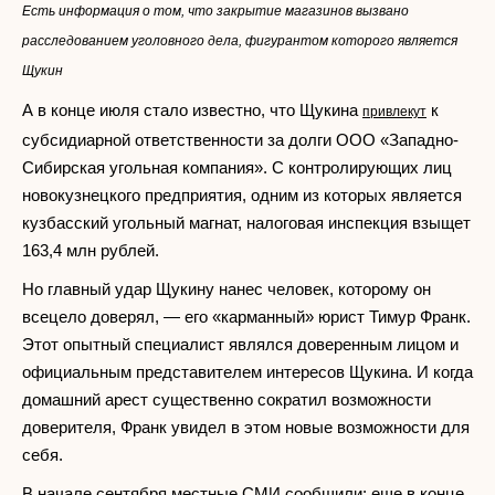
Есть информация о том, что закрытие магазинов вызвано
расследованием уголовного дела, фигурантом которого является
Щукин
А в конце июля стало известно, что Щукина
к
привлекут
субсидиарной ответственности за долги ООО «Западно-
Сибирская угольная компания». С контролирующих лиц
новокузнецкого предприятия, одним из которых является
кузбасский угольный магнат, налоговая инспекция взыщет
163,4 млн рублей.
Но главный удар Щукину нанес человек, которому он
всецело доверял, — его «карманный» юрист Тимур Франк.
Этот опытный специалист являлся доверенным лицом и
официальным представителем интересов Щукина. И когда
домашний арест существенно сократил возможности
доверителя, Франк увидел в этом новые возможности для
себя.
В начале сентября местные СМИ сообщили: еще в конце