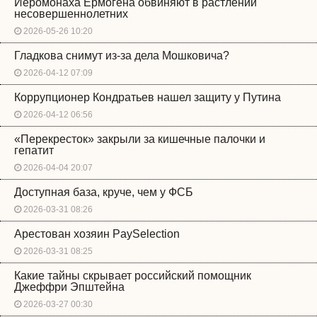
Иеромонаха Ермогена обвиняют в растлении
несовершеннолетних
2026-05-26 10:20
Гладкова снимут из-за дела Мошковича?
2026-04-12 07:09
Коррупционер Кондратьев нашел защиту у Путина
2026-04-12 06:56
«Перекресток» закрыли за кишечные палочки и
гепатит
2026-04-04 20:07
Доступная база, круче, чем у ФСБ
2026-03-31 08:26
Арестован хозяин PaySelection
2026-03-31 08:25
Какие тайны скрывает российский помощник
Джеффри Эпштейна
2026-03-27 00:30