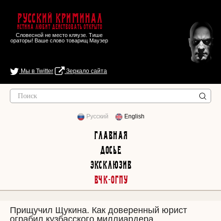
Русский Криминал
Истина любит действовать открыто
Словесной не место кляузе. Тише
ораторы! Ваше слово товарищ Маузер
Мы в Twitter
Зеркало сайта
Русский
English
Главная
Досье
Эксклюзив
ВЧК-ОГПУ
Прищучил Щукина. Как доверенный юрист
ограбил кузбасского миллиардера