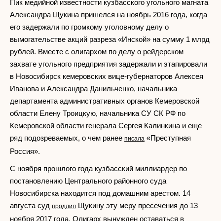
Пик медийной известности кузбасского угольного магната
Александра Щукина пришелся на ноябрь 2016 года, когда
его задержали по громкому уголовному делу о
вымогательстве акций разреза «Инской» на сумму 1 млрд
рублей. Вместе с олигархом по делу о рейдерском
захвате угольного предприятия задержали и этапировали
в Новосибирск кемеровских вице-губернаторов Алексея
Иванова и Александра Данильченко, начальника
департамента административных органов Кемеровской
области Елену Троицкую, начальника СУ СК РФ по
Кемеровской области генерала Сергея Калинкина и еще
ряд подозреваемых, о чем ранее
«Преступная
писала
Россия».
С ноября прошлого года кузбасский миллиардер по
постановлению Центрального районного суда
Новосибирска находится под домашним арестом. 14
августа суд
Щукину эту меру пресечения до 13
продлил
ноября 2017 года. Олигарх вынужден оставаться в