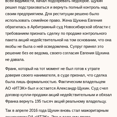
всей видимости, начал подозревать недоброе. Щукин
решил подстраховаться и вернуть полный контроль над
своим предприятием. Для реституции решено было
использовать семейное право. Жена Щукина Евгения
обратилась в Арбитражный суд Новосибирской области с
требованием признать сделку по продаже контрольного
пакета акций недействительной на том основании, что она
якобы не была о ней осведомлена. Супруг принял это
решение без ее ведома, своего согласия Евгения Щукина
не давала.
Франк, который на тот момент не был готов к утрате
доверия своего нанимателя, в суде признал, что сделка
была лишь формальностью. Фактическим владельцем
АО «ИТЭК» был и остается Александр Щукин. Суд счел
договор купли-продажи акций недействительным и обязал
Франка вернуть 195 тысяч акций реальному владельцу.
Так в апреле 2016 года Щукин вновь стал мажоритарным
акционером ОА «ИТЭК». Это и дало ему право