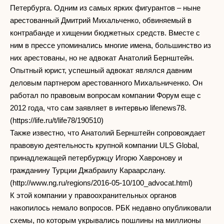
Петербурга. Одним из самых ярких фигурантов – ныне
арестованный Дмитрий Михальченко, обвиняемый в
контрабанде и хищении бюджетных средств. Вместе с
ним в прессе упоминались многие имена, большинство из
них арестованы, но не адвокат Анатолий Бернштейн.
Опытный юрист, успешный адвокат являлся давним
деловым партнером арестованного Михальниченко. Он
работал по правовым вопросам компании Форум еще с
2012 года, что сам заявляет в интервью lifenews78.
(https://life.ru/t/life78/190510)
Также известно, что Анатолий Бернштейн сопровождает
правовую деятельность крупной компании ULS Global,
принадлежащей петербуржцу Игорю Хавронову и
гражданину Турции Джабраилу Караарслану.
(http://www.ng.ru/regions/2016-05-10/100_advocat.html)
К этой компании у правоохранительных органов
накопилось немало вопросов. РБК недавно опубликовали
схемы, по которым укрывались пошлины на миллионы