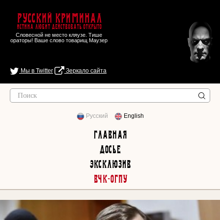
Русский Криминал
Истина любит действовать открыто
Словесной не место кляузе. Тише
ораторы! Ваше слово товарищ Маузер
Мы в Twitter
Зеркало сайта
Русский
English
Главная
Досье
Эксклюзив
ВЧК-ОГПУ