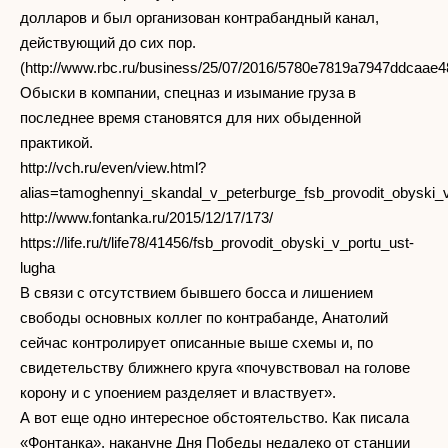
долларов и был организован контрабандный канал,
действующий до сих пор.
(http://www.rbc.ru/business/25/07/2016/5780e7819a7947ddcaae4
Обыски в компании, спецназ и изымание груза в
последнее время становятся для них обыденной
практикой.
http://vch.ru/even/view.html?
alias=tamoghennyi_skandal_v_peterburge_fsb_provodit_obyski_
http://www.fontanka.ru/2015/12/17/173/
https://life.ru/t/life78/41456/fsb_provodit_obyski_v_portu_ust-
lugha
В связи с отсутствием бывшего босса и лишением
свободы основных коллег по контрабанде, Анатолий
сейчас контролирует описанные выше схемы и, по
свидетельству ближнего круга «почувствовал на голове
корону и с упоением разделяет и властвует».
А вот еще одно интересное обстоятельство. Как писала
«Фонтанка», накануне Дня Победы недалеко от станции