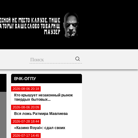
есной не место кляузе. Тише
аторы! Ваше слово товарищ
Маузер
ВЧК-ОГПУ
2026-08-06 20:18
Кто крышует незаконный рынок
твердых бытовых...
2026-08-06 20:09
Вся ложь Ратмира Мавлиева
2026-07-28 18:44
«Казино Royal»: сдал своих
2026-07-17 14:45