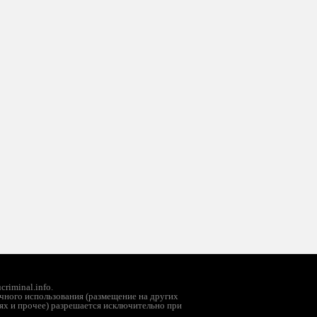
riminal.info.
чного использования (размещение на других
ях и прочее) разрешается исключительно при