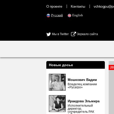
О проекте
Контакты
vchkogpu@pr
Русский
English
Мы в Twitter
Зеркало сайта
Новые досье
20
Мошкович Вадим
Владелец компании
«Русагро»
Ираидова Эльмира
Исполнительный
директор,
соучредитель РАК