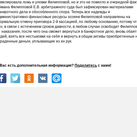
ивелировала ложь и уловки Филипповой, но и это не помогло и очередной фак
бмана Филипповой Е.В. арбитражного суда был зафиксирован материалами
анкротного дела и обособленного спора. Теперь все надежды и
дминистративно-финансовые ресурсы хозяев Филипповой направлены на
ормальную отмену приговора 2-й кассацией, по любому основанию, потому чт
то, в связи с истечением сроков давности, в любом случае освободит Филиппо
т наказания, после чего она сможет вернуться в банкротное дело, вновь обаят
удей, взять все нестыковки на себя и вернуть в общак активы приобретенные 
краденные деньги, уплывающие из их рук.
 Вас есть дополнительная информация?
Поделитесь
с нами!