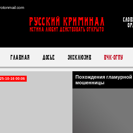
otonmail.com
Русский Криминал
Слов
ор
ИСТИНА ЛЮБИТ ДЕЙСТВОВАТЬ ОТКРЫТО
Главная
Досье
Эксклюзив
ВЧК-ОГПУ
Похождения гламурной
25-10-16 00:06
мошенницы