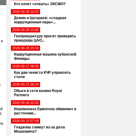
Кто хочет «отжать» ЭКСМО?
2026-06-26 10:03
Демин и Цагараев: «сладкая
коррупционная пара»...
2026-06-26 10:00
Генпрокуратуру просят проверить
прокурора ЦАО...
 и
2026-06-24 15:54
Коррупционная машина кубанской
Фемиды
2026-06-17 08:59
Как два чекиста КЧР управлять
стали
о
2026-05-27 06:24
Обыск в сети казино Royal
Partners
2026-05-26 10:20
ой
Иеромонаха Ермогена обвиняют в
растлении...
й
2026-04-12 07:09
тв
Гладкова снимут из-за дела
Мошковича?