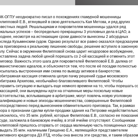
ЧК-ОГПУ неоднократно писал о похождениях гламурной мошенницы
илипповой Е.В., втянувшей в свою деятельность Кая Метова, и ряд других
звестных людей. Решальщикам и покровителям мошенницы удался ряд
окальных успехов – беспредельно прекращены 3 уголовных дела в ЦАО, а
озднее, несмотря на истекающие сроки давности вынесены 2 абсурдных
оследа Кузьминским судом. Однако результат все равно оказался предсказуем
на приговорена к реальному лишению свободы, решение вступило в законную
илу. Сейчас в окружении Филипповой снова царит нездоровое возбуждение,
оставлена задача любой ценой порешать со 2-ой кассацией и отменить этот
риговор. Важность этого шага для покровителей Филипповой Е.В. далека от
уманистических идеалов, и объясняется тем, что после её посадки полностью
осыпалась выстроенная ими схема по выводу активов в банкротстве.
рбитражная кассация отменила целую пачку решений судьи московского
рбитража Архипова, необычайно благоволившего Филипповой. Чтобы
справить ситуацию и выгадать еще немного времени на то, чтобы порешать с
 кассацией, они вынуждены идти на отчаянные меры поскольку новые
бстоятельства, всплывающие в арбитраже, могут повлечь новую уголовную
валификацию и новые эпизоды мошенничества, совершенные Филипповой
епосредственно перед вынесением обвинительного приговора. Так, в рамках
пора о признании сделки купли-продажи здания на Петровке недействительн
ыяснилось, что 35 млн. рублей, которые Филиппова Е.В., согласно ее показани
 суде, заложила в банковскую ячейку, в этой ячейке отсутствуют. Сообщникам
илипповой пришлось оторвать от сердца маленькую часть похищенных средс
 выдать 35 млн. наличными Грищенко Е.А., являющейся представителем
иктивного кредитора ДЗ ЛТД, чтобы она внесла эти средства, и таким образом