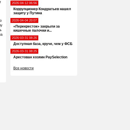
т
2026-04-12 06:56
Коррупционер Кондратьев нашел
защиту у Путина
о
2026-04-04 20:07
ву
«Перекресток» закрыли за
ь
кишечные палочки и...
на
2026-03-31 08:26
Доступная база, круче, чем у ФСБ
2026-03-31 08:25
Арестован хозяин PaySelection
Все новости