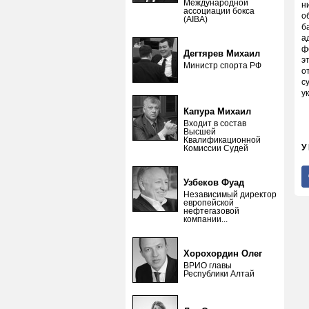
Международной
н
ассоциации бокса
о
(AIBA)
б
а
ф
Дегтярев Михаил
э
Министр спорта РФ
о
с
у
Капура Михаил
Входит в состав
Высшей
Квалификационной
У
Комиссии Судей
Узбеков Фуад
Независимый директор
европейской
нефтегазовой
компании...
Хорохордин Олег
ВРИО главы
Республики Алтай