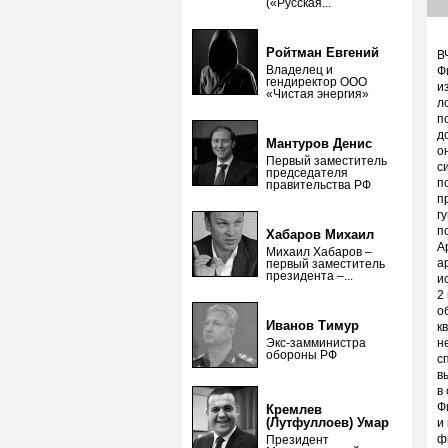
(«Русская...
Ройтман Евгений
В
Владелец и
Ф
гендиректор ООО
и
«Чистая энергия»
л
п
д
Мантуров Денис
о
Первый заместитель
с
председателя
п
правительства РФ
п
г
п
Хабаров Михаил
А
Михаил Хабаров –
а
первый заместитель
президента –...
и
2
о
Иванов Тимур
к
Экс-замминистра
н
обороны РФ
с
в
в
Ф
Кремлев
(Лутфуллоев) Умар
и
ф
Президент