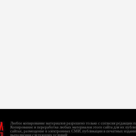
л
Любое копирование материалов разрешено только с согласия редакции ruc
Копирование и переработка любых материалов этого сайта для их публи
сайтах, размещение в электронных СМИ, публикации в печатных издани
ТО
выполнении следующих условий: