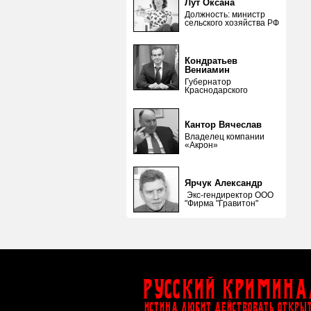
Лут Оксана
Должность: министр
сельского хозяйства РФ
Кондратьев
Вениамин
Губернатор
Краснодарского
Кантор Вячеслав
Владелец компании
«Акрон»
Ярчук Александр
Экс-гендиректор ООО
"Фирма "Гравитон"
Русский Кримина
ИСТИНА ЛЮБИТ ДЕЙСТВОВАТЬ ОТКРЫ