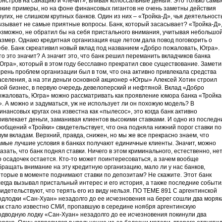
онстров на санацию и «лечит», вливая колоссальные деньги. Это только самы
ркие примеры, но на фоне финансовых гигантов не очень заметны действия
ругих, не слишком крупных банков. Один из них – «Тройка-Д», чья деятельност
ызывает не самые приятные вопросы. Банк, который засасывает? «Тройка-Д»
озможно, не обратил бы на себя пристального внимания, учитывая небольшо
азмер. Однако кредитная организация еще летом дала повод поговорить о
ебе. Банк скреативил новый вклад под названием «Добро пожаловать, Югра».
то это значит? А значит это, что банк решил переманить вкладчиков банка
Югра», который в этом году бесславно прекратил свое существование. Замети
орень проблем организации был в том, что она активно привлекала средства
аселения, а на эти деньги основной акционер «Югры» Алексей Хотин строил
вой бизнес, в первую очередь девелоперский и нефтяной. Вклад «Добро
ожаловать, Югра» можно рассматривать как проявление юмора банка «Тройка
». А можно и задуматься, уж не использует ли он похожую модель? В
инансовых кругах она известна как «пылесос», это когда банк активно
ривлекает деньги, заманивая клиентов высокими ставками. И одно из последн
ообщений «Тройки» свидетельствует, что она подняла нижний порог ставки по
вум вкладам. Верхний, правда, снижен, но мы же все прекрасно знаем, что
амые лучшие условия в банках получают единичные клиенты. Значит, можно
казать, что банк поднял ставки. Ничего в этом криминального, естественно, нет
о осадочек остается. Кто-то может поинтересоваться, а зачем вообще
бращать внимание на эту кредитную организацию, мало ли у нас банков,
оторые в моменте поднимают ставки по депозитам? Не скажите. Этот банк
сегда вызывал пристальный интерес и его история, а также последние событи
видетельствуют, что терять его из виду нельзя. ПО ТЕМЕ 891 С аргентинской
одлодки «Сан-Хуан» незадолго до ее исчезновения на берег сошли два моряк
ак стало известно СМИ, пропавшую в середине ноября аргентинскую
одводную лодку «Сан-Хуан» незадолго до ее исчезновения покинули два