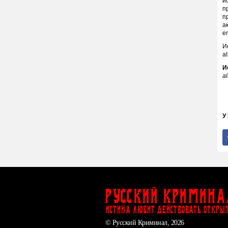
и
п
п
а
е
И
a
И
a
У
Русский Кримина
ИСТИНА ЛЮБИТ ДЕЙСТВОВАТЬ ОТКРЫ
© Русский Криминал, 2026