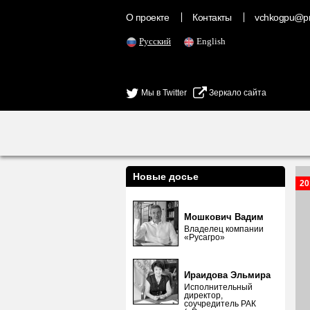
О проекте
Контакты
vchkogpu@pr
Русский
English
Мы в Twitter
Зеркало сайта
Новые досье
20
Мошкович Вадим
Владелец компании
«Русагро»
Ираидова Эльмира
Исполнительный
директор,
соучредитель РАК