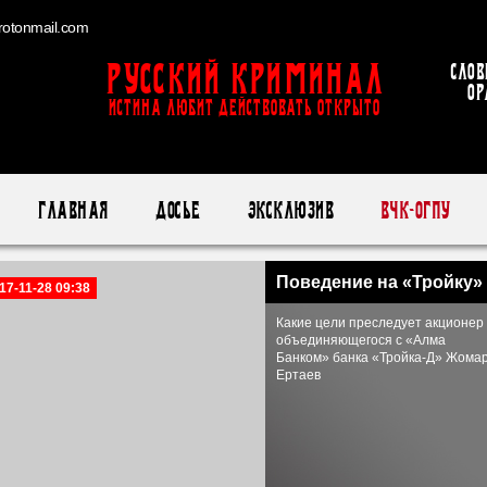
otonmail.com
Русский Криминал
Слов
ор
ИСТИНА ЛЮБИТ ДЕЙСТВОВАТЬ ОТКРЫТО
Главная
Досье
Эксклюзив
ВЧК-ОГПУ
Поведение на «Тройку»
17-11-28 09:38
Какие цели преследует акционер
объединяющегося с «Алма
Банком» банка «Тройка-Д» Жома
Ертаев