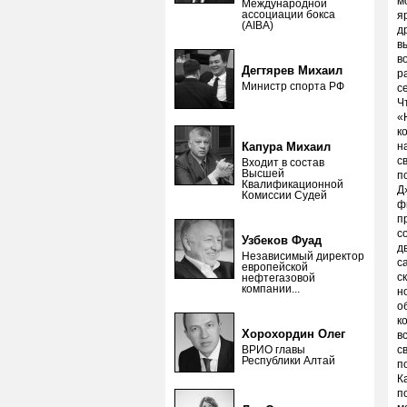
м
Международной
ассоциации бокса
я
(AIBA)
д
в
в
Дегтярев Михаил
р
Министр спорта РФ
с
Ч
«
к
Капура Михаил
н
с
Входит в состав
Высшей
п
Квалификационной
Д
Комиссии Судей
ф
п
с
Узбеков Фуад
д
Независимый директор
с
европейской
с
нефтегазовой
компании...
н
о
к
Хорохордин Олег
в
ВРИО главы
с
Республики Алтай
п
К
п