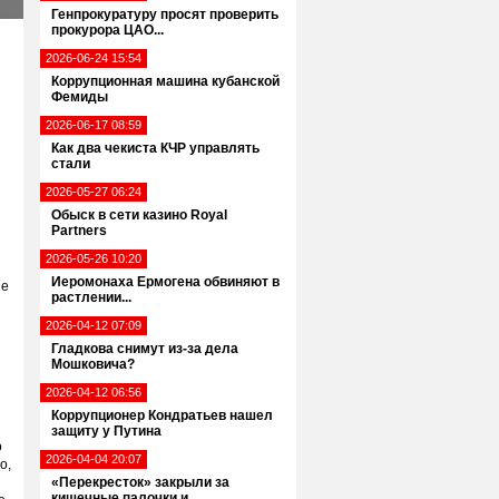
Генпрокуратуру просят проверить
прокурора ЦАО...
2026-06-24 15:54
Коррупционная машина кубанской
Фемиды
2026-06-17 08:59
Как два чекиста КЧР управлять
стали
2026-05-27 06:24
Обыск в сети казино Royal
Partners
2026-05-26 10:20
Иеромонаха Ермогена обвиняют в
ые
растлении...
2026-04-12 07:09
Гладкова снимут из-за дела
Мошковича?
2026-04-12 06:56
Коррупционер Кондратьев нашел
защиту у Путина
о
2026-04-04 20:07
о,
«Перекресток» закрыли за
кишечные палочки и...