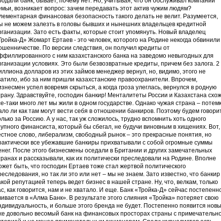
родали банк, бывает, почему нет. Но, учитывая, что он обслуживал компании
емьи, возникает вопрос: зачем передавать этот актив чужим людям?
лементарная финансовая безопасность такого делать не велит. Разумеется,
ы не можем залезть в головы бывших и нынешних владельцев кредитной
рганизации. Зато есть факты, которые стоит упомянуть. Новый владелец
Тройка-Д» Жомарт Ертаев - это человек, которого на Родине некогда обвинили
ошенничестве. По версии следствия, он получил кредиты от
ффиллированного с ним казахстанского банка на заведомо невыгодных для
рганизации условиях. Это были безвозвратные кредиты, причем без залога. 2
иллиона долларов из этих займов менеджер вернул, но, видимо, этого не
ватило, ибо за ним пришли казахстанские правоохранители. Впрочем,
изнесмен успел вовремя скрыться, а когда гроза улеглась, вернулся в родную
трану. Здравствуйте, господин банкир! Менталитеты России и Казахстана схож
се-таки много лет мы жили в одном государстве. Однако чужая страна – потемк
ало ли как там могут вести себя в отношении банкиров. Поэтому будем говори
олько за Россию. А у нас, так уж сложилось, трудно вспомнить хоть одного
рупного финансиста, который бы сбегал, не будучи виновным в хищениях. Вот,
естное слово, либерализм, свободный рынок – это прекрасные понятия, но
рактически все убежавшие банкиры прихватывали с собой огромные суммы
енег. После этого бизнесмены оседали в Британии и других замечательных
транах и рассказывали, как их политически преследовали на Родине. Вполне
ожет быть, что господин Ертаев тоже стал жертвой политического
реследования, но так ли это или нет – мы не знаем. Зато известно, что банкир
акой репутацией теперь ведет бизнес в нашей стране. Ну, что, велкам, только
ас, как говорится, нам и не хватало. И еще. Банк «Тройка-Д» сейчас постепенн
ливается в «Алма Банк». В результате этого слияния «Тройка» потеряет свою
ндивидуальность, и больше этого бренда не будет. Постепенно появится новы
же довольно весомый банк на финансовых просторах страны с примечательн