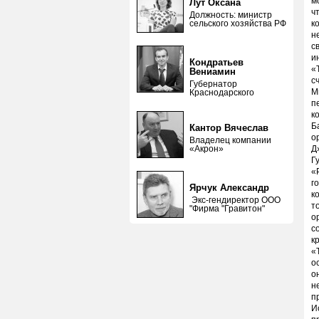
м
Лут Оксана
ч
Должность: министр
сельского хозяйства РФ
к
н
с
и
Кондратьев
«
Вениамин
с
Губернатор
М
Краснодарского
п
к
Б
Кантор Вячеслав
о
Владелец компании
«Акрон»
Д
Г
«
г
Ярчук Александр
к
Экс-гендиректор ООО
т
"Фирма "Гравитон"
о
с
к
«
о
о
н
п
И