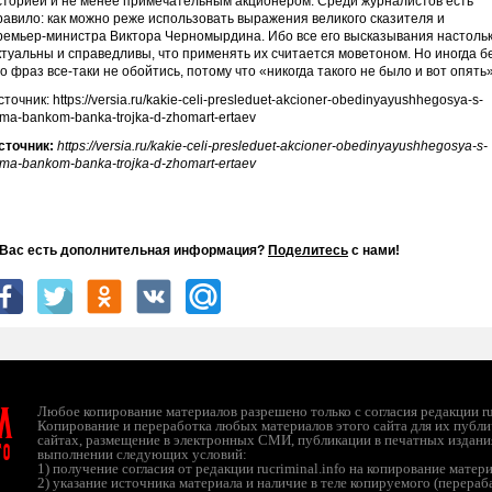
сторией и не менее примечательным акционером. Среди журналистов есть
равило: как можно реже использовать выражения великого сказителя и
ремьер-министра Виктора Черномырдина. Ибо все его высказывания настоль
ктуальны и справедливы, что применять их считается моветоном. Но иногда б
го фраз все-таки не обойтись, потому что «никогда такого не было и вот опять»
сточник: https://versia.ru/kakie-celi-presleduet-akcioner-obedinyayushhegosya-s-
lma-bankom-banka-trojka-d-zhomart-ertaev
сточник:
https://versia.ru/kakie-celi-presleduet-akcioner-obedinyayushhegosya-s-
lma-bankom-banka-trojka-d-zhomart-ertaev
 Вас есть дополнительная информация?
Поделитесь
с нами!
л
Любое копирование материалов разрешено только с согласия редакции ruc
Копирование и переработка любых материалов этого сайта для их публи
сайтах, размещение в электронных СМИ, публикации в печатных издани
ТО
выполнении следующих условий:
1) получение согласия от редакции rucriminal.info на копирование матер
2) указание источника материала и наличие в теле копируемого (перера