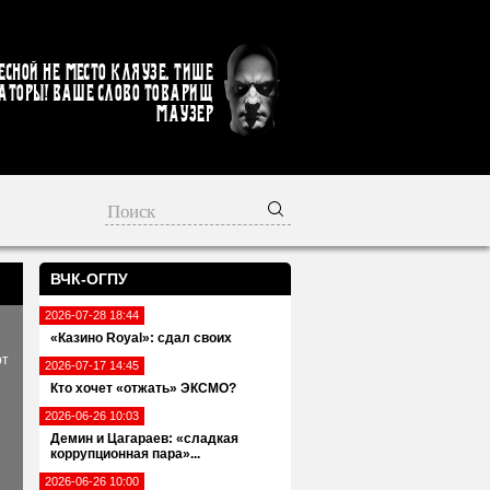
есной не место кляузе. Тише
аторы! Ваше слово товарищ
Маузер
ВЧК-ОГПУ
2026-07-28 18:44
«Казино Royal»: сдал своих
рт
2026-07-17 14:45
Кто хочет «отжать» ЭКСМО?
2026-06-26 10:03
Демин и Цагараев: «сладкая
коррупционная пара»...
2026-06-26 10:00