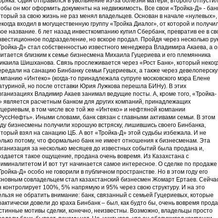
оряка. Один отправился в увольнение из-за болезни матери, второго отпустил
тобы он мог оформить документы на недвижимость. Все свои «Тройка-Д» - банк
оторый за свою жизнь не раз менял владельцев. Основан в начале «нулевых»,
екогда входил в могущественную группу «Тройка Диалог», от которой и получи
вое название. 6 лет назад инвесткомпанию купил Сбербанк, превратив ее в св
нвестиционное подразделение, но вскоре продал. Пройдя через несколько рук
Тройка-Д» стал собственностью известного менеджера Владимира Акаева, а о
читается близким к семье бизнесмена Михаила Гуцериева и его племянника
икаила Шишханова. Связь прослеживается через «Рост Банк», который неког
ередали на санацию Бинбанку семьи Гуцериевых, а также через девелоперск
омпанию «Интеко» (когда-то принадлежала супруге московского мэра Елене
атуриной, но после отставки Юрия Лужкова перешла БИНу). В этих
рганизациях Владимир Акаев занимал ведущие посты. А, кроме того, «Тройка-
» является расчетным банком для других компаний, принадлежащих
уцериевым, в том числе все той же «Интеко» и нефтяной компании
РуссНефть». Иными словами, банк связан с главными активами семьи. В этом
оду бизнесмены получили хорошую встряску, лишившись своего Бинбанка,
оторый взял на санацию ЦБ. А вот «Тройка-Д» этой судьбы избежала. И не
олько потому, что формально банк не имеет отношения к бизнесменам. Эта
рганизация за несколько месяцев до известных событий была продана и,
оздается такое ощущение, продана очень вовремя. Из Казахстана с
риминалитетом И вот тут начинается самое интересное. О сделке по продаже
Тройка-Д» особо не говорили в публичном пространстве. Но в этом году его
сновным совладельцем стал казахстанский бизнесмен Жомарт Ертаев. Сейча
н контролирует 100%, 5% напрямую и 95% через свою структуру. И на это
ельзя не обратить внимание: банк, связанный с семьей Гуцериевых, которые
рактически довели до краха Бинбанк – был, как будто бы, очень вовремя прода
стинные мотивы сделки, конечно, неизвестны. Возможно, владельцы просто