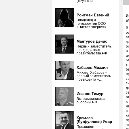
(«Русская...
Ройтман Евгений
И
Владелец и
a
гендиректор ООО
«Чистая энергия»
В
о
э
Мантуров Денис
к
Первый заместитель
р
председателя
в
правительства РФ
а
б
т
Хабаров Михаил
б
Михаил Хабаров –
п
первый заместитель
з
президента –...
с
д
с
Иванов Тимур
о
Экс-замминистра
к
обороны РФ
н
с
к
Кремлев
п
(Лутфуллоев) Умар
ч
Президент