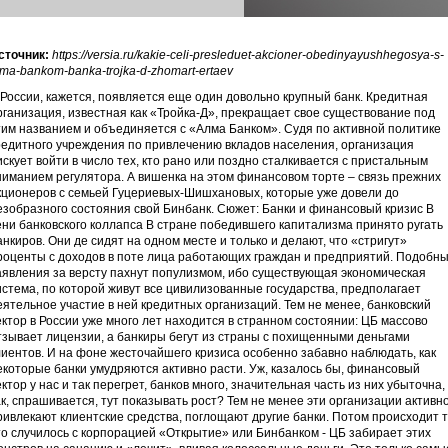
сточник:
https://versia.ru/kakie-celi-presleduet-akcioner-obedinyayushhegosya-s-
lma-bankom-banka-trojka-d-zhomart-ertaev
 России, кажется, появляется еще один довольно крупный банк. Кредитная
рганизация, известная как «Тройка-Д», прекращает свое существование под
тим названием и объединяется с «Алма Банком». Судя по активной политике
редитного учреждения по привлечению вкладов населения, организация
искует войти в число тех, кто рано или поздно сталкивается с пристальным
ниманием регулятора. А вишенка на этом финансовом торте – связь прежних
кционеров с семьей Гуцериевых-Шишхановых, которые уже довели до
езобразного состояния свой Бинбанк. Сюжет: Банки и финансовый кризис В
ени банковского коллапса В стране победившего капитализма принято ругать
анкиров. Они де сидят на одном месте и только и делают, что «стригут»
роценты с доходов в поте лица работающих граждан и предприятий. Подобн
аявления за версту пахнут популизмом, ибо существующая экономическая
истема, по которой живут все цивилизованные государства, предполагает
еятельное участие в ней кредитных организаций. Тем не менее, банковский
ектор в России уже много лет находится в странном состоянии: ЦБ массово
тзывает лицензии, а банкиры бегут из страны с похищенными деньгами
лиентов. И на фоне жесточайшего кризиса особенно забавно наблюдать, как
екоторые банки умудряются активно расти. Уж, казалось бы, финансовый
ектор у нас и так перегрет, банков много, значительная часть из них убыточна,
ак, спрашивается, тут показывать рост? Тем не менее эти организации активн
ривлекают клиентские средства, поглощают другие банки. Потом происходит т
то случилось с корпорацией «Открытие» или Бинбанком - ЦБ забирает этих