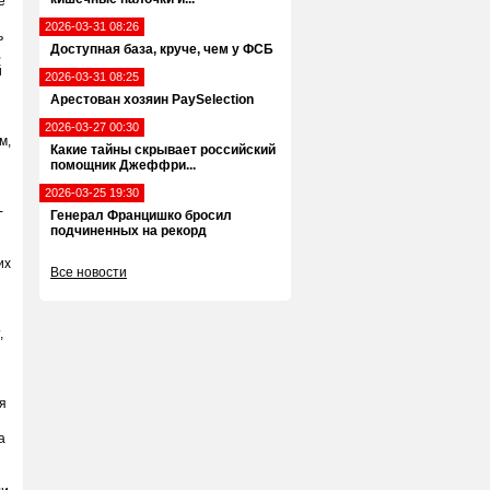
е
2026-03-31 08:26
ь
Доступная база, круче, чем у ФСБ
,
й
2026-03-31 08:25
Арестован хозяин PaySelection
2026-03-27 00:30
м,
Какие тайны скрывает российский
помощник Джеффри...
2026-03-25 19:30
-
Генерал Францишко бросил
подчиненных на рекорд
их
Все новости
,
я
а