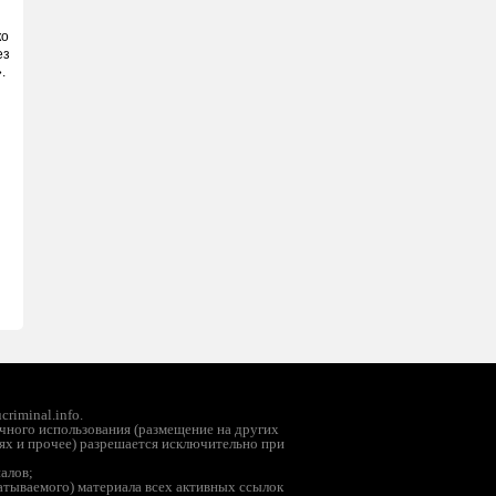
ко
ез
.
riminal.info.
чного использования (размещение на других
ях и прочее) разрешается исключительно при
иалов;
батываемого) материала всех активных ссылок