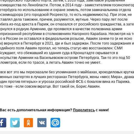
етербургского торгового порта, затем, с 2010 года, замглавой управления
осимущества по Ленобласти. Потом, в 2014 году - заместителяем госинспекто
етербурга по использованию и охране земель, потом замначальника отдела
осземнадзора (это городской Росреестр, то есть недвижимость). При этом, не
ставлял дела таможни, причем, разумеется, мутные. Через пару лет после
обега из-под ареста в Париж, он отказался от российского гражданства, а зат
ернулся в родную Армению, где проявился в качестве полковника армии
епризнанной республики в столкновениях Нагорного Карабаха. Несмотря на т
то в России он оставался в федеральном розыске, Авакян зачем-то (и не ясно
ак) вернулся в Петербург в 2021, где и был задержан. После того задержания 
едийного поля Авакян пропал, но теперь статус-кво восстановлен: СМИ
бсуждают, что сбежавший из здания суда в Кронштадте скрывается в
онсульстве Армении на Васильевском острове Петербурга. Так-то это под 50
илометров, если по трассе, а летать Авакян точно не умеет.
 все вот это мы пересказали без упоминания о майбахах, крокодиловых крутка
менных скатертях в лучших ресторанах Петербурга, жены «мисс Мира», драка
один против пятерых» и угрозах российской ФСБ с бокалом вина из Парижа.
то тоже - если совсем вкратце. Вот такой он, Борис Авакян.
 Вас есть дополнительная информация?
Поделитесь
с нами!