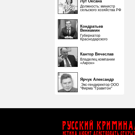
Лут Оксана
Должность: министр
сельского хозяйства РФ
Кондратьев
Вениамин
Губернатор
Краснодарского
Кантор Вячеслав
Владелец компании
«Акрон»
Ярчук Александр
Экс-гендиректор ООО
"Фирма "Гравитон"
Русский Кримина
ИСТИНА ЛЮБИТ ДЕЙСТВОВАТЬ ОТКРЫ