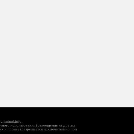
riminal.info.
чного использования (размещение на других
ях и прочее) разрешается исключительно при