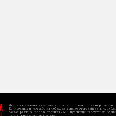
л
Любое копирование материалов разрешено только с согласия редакции ruc
Копирование и переработка любых материалов этого сайта для их публи
сайтах, размещение в электронных СМИ, публикации в печатных издани
ТО
выполнении следующих условий: