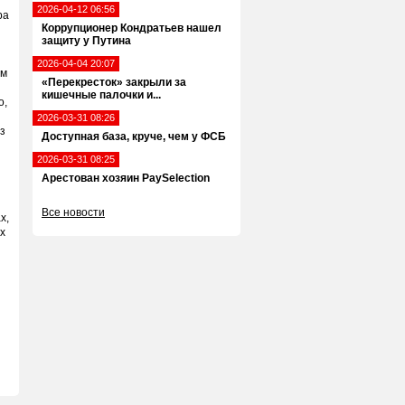
2026-04-12 06:56
ра
Коррупционер Кондратьев нашел
защиту у Путина
2026-04-04 20:07
ем
«Перекресток» закрыли за
кишечные палочки и...
о,
2026-03-31 08:26
из
Доступная база, круче, чем у ФСБ
2026-03-31 08:25
Арестован хозяин PaySelection
Все новости
х,
х