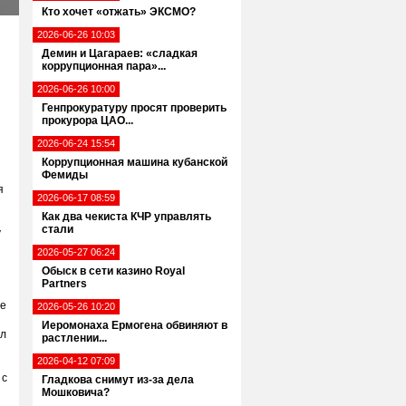
Кто хочет «отжать» ЭКСМО?
2026-06-26 10:03
Демин и Цагараев: «сладкая
коррупционная пара»...
2026-06-26 10:00
н
Генпрокуратуру просят проверить
прокурора ЦАО...
2026-06-24 15:54
Коррупционная машина кубанской
Фемиды
я
2026-06-17 08:59
Как два чекиста КЧР управлять
стали
у
2026-05-27 06:24
Обыск в сети казино Royal
Partners
де
2026-05-26 10:20
Иеромонаха Ермогена обвиняют в
ал
растлении...
2026-04-12 07:09
 с
Гладкова снимут из-за дела
Мошковича?