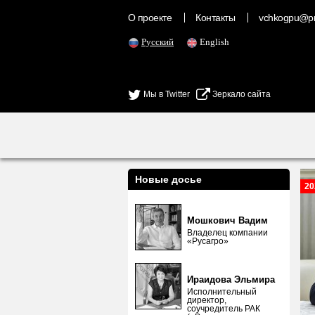
О проекте
Контакты
vchkogpu@pr
Русский
English
Мы в Twitter
Зеркало сайта
Новые досье
20
Мошкович Вадим
Владелец компании
«Русагро»
Ираидова Эльмира
Исполнительный
директор,
соучредитель РАК