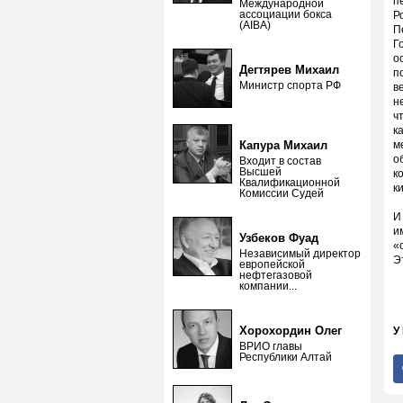
п
Международной
ассоциации бокса
Р
(AIBA)
П
Г
о
Дегтярев Михаил
п
Министр спорта РФ
в
н
ч
к
Капура Михаил
м
о
Входит в состав
Высшей
к
Квалификационной
к
Комиссии Судей
И
и
Узбеков Фуад
«
Независимый директор
Э
европейской
нефтегазовой
компании...
Хорохордин Олег
У
ВРИО главы
Республики Алтай