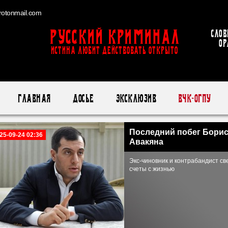
otonmail.com
Русский Криминал
Слов
ор
ИСТИНА ЛЮБИТ ДЕЙСТВОВАТЬ ОТКРЫТО
Главная
Досье
Эксклюзив
ВЧК-ОГПУ
Последний побег Бори
25-09-24 02:36
Авакяна
Экс-чиновник и контрабандист св
счеты с жизнью