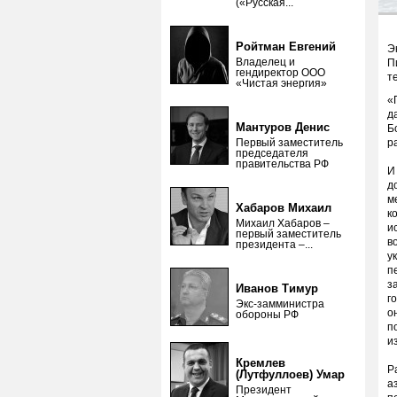
(«Русская...
Ройтман Евгений
Э
Владелец и
П
гендиректор ООО
т
«Чистая энергия»
«
д
Мантуров Денис
Б
Первый заместитель
р
председателя
правительства РФ
И
д
м
Хабаров Михаил
к
Михаил Хабаров –
и
первый заместитель
в
президента –...
у
п
з
Иванов Тимур
г
Экс-замминистра
о
обороны РФ
п
и
Кремлев
Р
(Лутфуллоев) Умар
а
Президент