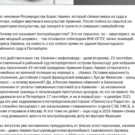
кс-чиновник Росимущества Борис Авакян, который сбежал вчера из суда в
итере, найден мертвым в консульстве Армении. После побега он скрылся на
ерритории консульства, где заперся в туалете и совершил самоубийство
Почему его называют контрабандистом? Это не серьезно, он – авантюрист, о
аже мощный шоумен», - так отозвался собеседник ВЧК-ОГПУ, лично знающий
ориса Авакяна, на новость о его побеге прямо из здания Кронштадского
айонного суда в Петербурге.
 это действительно так. Начнем с инфоповода – днем вторника, 23 сентября,
оставленный в районный суд петербургского острова Кронштадт для избрани
еры пресечения 43-летний гражданин Армении Борис Авакян отпросился у
онвойных из военной полиции на перекур и… сбежал. Оставим курьезность
сполнения, достойную старой французской комедии с Луи де Фюнесом – сраз
опрос – а почему военной? Да, в России Авакяна обвиняют в банальном
клонении от уплаты таможенных платежей (а в Армении – за незаконное
ересечение границы и легализацию преступных доходов, но это не важно). Но
адержали его в Петербурге 17 сентября, и не в первый раз – в декабре 2021
ода его уже задерживали в петербургском ресторане «Пряности и Радости», г
н спокойно беседовал с экс-начальником «таможенного» отдела СЭБ УФСБ, а
озже отправили в Москву. И это тоже не дебют – еще году в 2016 Авакян сбеж
з-под домашнего ареста по контрабандному делу во вкусную Францию.
аз читатели уже несомненно прищурились от блеска этого персонажа, начнем
зов – давно Авакян был руководителем крупнейшего таможенного брокера