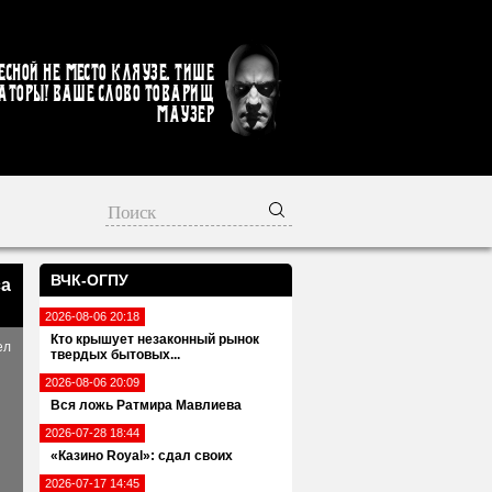
есной не место кляузе. Тише
аторы! Ваше слово товарищ
Маузер
ВЧК-ОГПУ
са
2026-08-06 20:18
Кто крышует незаконный рынок
ел
твердых бытовых...
2026-08-06 20:09
Вся ложь Ратмира Мавлиева
2026-07-28 18:44
«Казино Royal»: сдал своих
2026-07-17 14:45