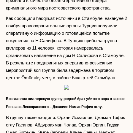
признали в качестве безальтернативного лидера
криминального мира постсоветского пространства.
Как сообщили haqqin.az источники в Стамбуле, накануне 2
ноября правоохранительные органы Турции получили
оперативную информацию о готовящейся попытке
покушения на Н.Салифова. В Турцию прибыла группа
киллеров из 11 человек, которая намеревалась
организовать нападение на дом Н.Салифова в Стамбуле.
В результате предпринятых оперативно-розыскных
мероприятий вся группа была задержана в торговом
центре Ömür alış-veriş в районе Бакыр-кей Стамбула.
Возглавлял киллерскую группу родной брат убитого вора в законе
Ровшана Ленкоранского – Джаниев Намик Рафик оглу.
В группу также входили: Орхан Исмаилов, Джамал Тофик
оглу Гасанов, Абдуррахман Чолак, Орхан Эргин, Гаджи
Омар Эртекин, Эмре Дебрели, Кянан Савчы, Неджат