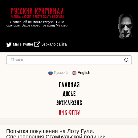
Русский Криминал
Истина любит действовать открыто
Словесной не место кляузе. Тише
ораторы! Ваше слово товарищ Маузер
Мы в Twitter
Зеркало сайта
Русский
English
Главная
Досье
Эксклюзив
ВЧК-ОГПУ
Попытка покушения на Лоту Гули.
Спецоперация Стамбульской полиции