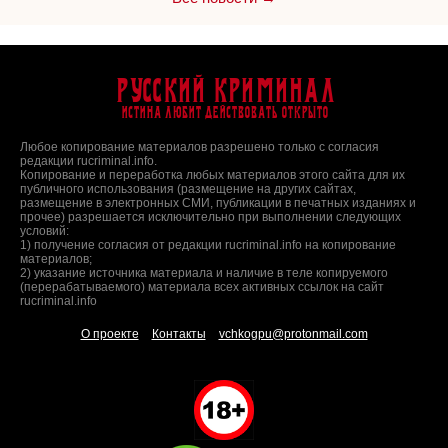
Русский Криминал
Истина любит действовать открыто
Любое копирование материалов разрешено только с согласия
редакции rucriminal.info.
Копирование и переработка любых материалов этого сайта для их
публичного использования (размещение на других сайтах,
размещение в электронных СМИ, публикации в печатных изданиях и
прочее) разрешается исключительно при выполнении следующих
условий:
1) получение согласия от редакции rucriminal.info на копирование
материалов;
2) указание источника материала и наличие в теле копируемого
(перерабатываемого) материала всех активных ссылок на сайт
rucriminal.info
О проекте
Контакты
vchkogpu@protonmail.com