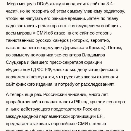
Mega мощную DDoS-атаку и «подвесить сайт на 3-4
часа», но не говорить об этом самому главному редактору,
чтобы не напугать его раньше времени. Затем по плану
надо заставить редактора его с возмущением сообщить
всем мировым СМИ об атаке на его сайт со стороны
таинственных русских хакеров (которых, вероятно,
наслал на него вездесущие Дерипаска и Кремль). Потом,
по замыслу помощника экс-сенатора Владимира
Слуцкера и бывшего пресс-секретаря фракции
«Единство» ГД ФС РФ, «несколько депутатов финского
парламента возмутятся, что русские хакеры атаковали
сайт финского издания, и потребуют расследования».
А теперь еще раз. Российский чиновник, много лет
проработавший в органах власти РФ под крылом сенатора
и ныне действующего представителя России в
международной парламентской организации EFI,
предлагает атаковать европейское СМИ с целью
организации финскими депутатами расследования против