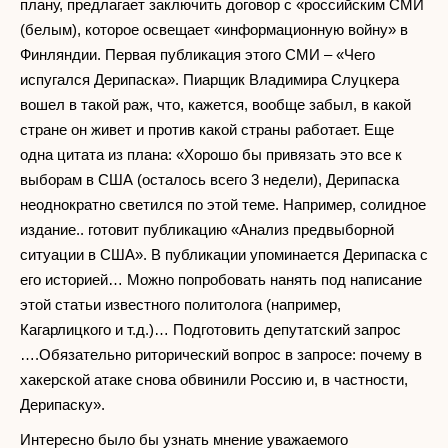
плану, предлагает заключить договор с «российским СМИ
(белым), которое освещает «информационную войну» в
Финляндии. Первая публикация этого СМИ – «Чего
испугался Дерипаска». Пиарщик Владимира Слуцкера
вошел в такой раж, что, кажется, вообще забыл, в какой
стране он живет и против какой страны работает. Еще
одна цитата из плана: «Хорошо бы привязать это все к
выборам в США (осталось всего 3 недели), Дерипаска
неоднократно светился по этой теме. Например, солидное
издание.. готовит публикацию «Анализ предвыборной
ситуации в США». В публикации упоминается Дерипаска с
его историей… Можно попробовать нанять под написание
этой статьи известного политолога (например,
Кагарлицкого и т.д.)… Подготовить депутатский запрос
….Обязательно риторический вопрос в запросе: почему в
хакерской атаке снова обвинили Россию и, в частности,
Дерипаску».
Интересно было бы узнать мнение уважаемого