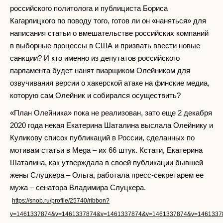
российского политолога и публициста Бориса
Кагарлицкого по поводу того, готов ли он «наняться» для
написания статьи о вмешательстве российских компаний
в выборные процессы в США и призвать ввести новые
санкции? И кто именно из депутатов российского
парламента будет нанят пиарщиком Олейником для
озвучивания версии о хакерской атаке на финские медиа,
которую сам Олейник и собирался осуществить?
«План Олейника» пока не реализован, зато еще 2 декабря
2020 года некая Екатерина Шаталина выслала Олейнику и
Куликову список публикаций в России, сделанных по
мотивам статьи в Mega – их 66 штук. Кстати, Екатерина
Шаталина, как утверждала в своей публикации бывшей
жены Слуцкера – Ольга, работала пресс-секретарем ее
мужа – сенатора Владимира Слуцкера.
https://snob.ru/profile/25740/ribbon?
v=1461337874&v=1461337874&v=1461337874&v=1461337874&v=1461337