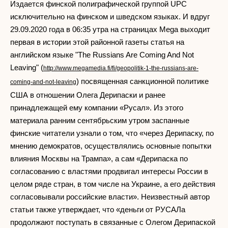
Издается финской полиграфической группой UPC
исключительно на финском и шведском языках. И вдруг
29.09.2020 года в 06:35 утра на страницах Mega выходит
первая в истории этой районной газеты статья на
английском языке "The Russians Are Coming And Not
Leaving" (
http://www.megamedia.fi/fi/geopolitik-1-the-russians-are-
) посвященная санкционной политике
coming-and-not-leaving
США в отношении Олега Дерипаски и ранее
принадлежащей ему компании «Русал». Из этого
материала ранним сентябрьским утром заспанные
финские читатели узнали о том, что «через Дерипаску, по
мнению демократов, осуществлялись основные попытки
влияния Москвы на Трампа», а сам «Дерипаска по
согласованию с властями продвигал интересы России в
целом ряде стран, в том числе на Украине, а его действия
согласовывали российские власти». Неизвестный автор
статьи также утверждает, что «деньги от РУСАЛа
продолжают поступать в связанные с Олегом Дерипаской