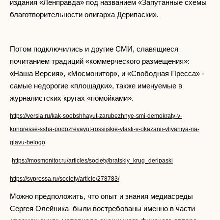
издания «Ленправда» под названием «Запутанные схемы
благотворительности олигарха Дерипаски».
Потом подключились и другие СМИ, славящиеся
почитанием традиций «коммерческого размещения»:
«Наша Версия», «Мосмонитор», и «Свободная Пресса» -
самые недорогие «площадки», также именуемые в
журналистских кругах «помойками».
https://versia.ru/kak-soobshhayut-zarubezhnye-smi-demokraty-v-
kongresse-ssha-podozrevayut-rossijskie-vlasti-v-okazanii-vliyaniya-na-
glavu-belogo
https://mosmonitor.ru/articles/society/bratskiy_krug_deripaski
https://svpressa.ru/society/article/278783/
Можно предположить, что опыт и знания медиасреды
Сергея Олейника были востребованы именно в части