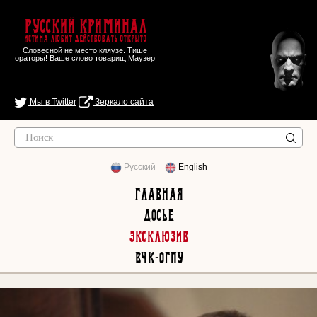
Русский Криминал
Истина любит действовать открыто
Словесной не место кляузе. Тише
ораторы! Ваше слово товарищ Маузер
Мы в Twitter
Зеркало сайта
Русский
English
Главная
Досье
Эксклюзив
ВЧК-ОГПУ