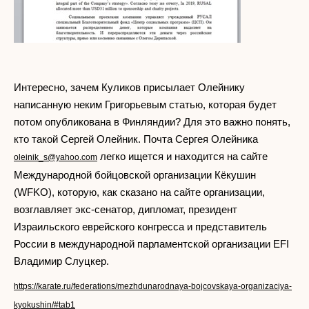
Интересно, зачем Куликов присылает Олейнику
написанную неким Григорьевым статью, которая будет
потом опубликована в Финляндии? Для это важно понять,
кто такой Сергей Олейник. Почта Сергея Олейника
легко ищется и находится на сайте
oleinik_s@yahoo.com
Международной бойцовской организации Кёкушин
(WFKO), которую, как сказано на сайте организации,
возглавляет экс-сенатор, дипломат, президент
Израильского еврейского конгресса и представитель
России в международной парламентской организации EFI
Владимир Слуцкер.
https://karate.ru/federations/mezhdunarodnaya-bojcovskaya-organizaciya-
kyokushin/#tab1