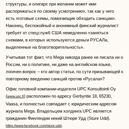
структуры, и олигарх при желании может ими
распоряжаться по своему усмотрению», так как у него
есть «готовые схемы, помогающие обходить санкции».
Наконец, беспокойный и анонимный финский журналист
требует от спецслужб США немедленно «заняться
схемами, в которых используются деньги РУСАЛа,
выделенные на благотворительность».
Учитывая тот факт, что Mega никогда ранее не писала ни о
России, ни о политике, ни даже на английском языке,
логичен вопрос – кто автор статьи, по сути призывающей к
повторному введению санкций против «Русала»?
Офис головной компании-издателя UPC Konsultointi Oy
(
) расположен по адресу Gerbyntie 18, 65230,
www.upc.fi
Vaasa, и полностью совпадает с юридическим адресом
журнала Mega. Владельцем холдинга UPC является
гражданин Финляндии некий Штюре Удд (Sture Udd).
.
https://www.facebook.com/sture.udd