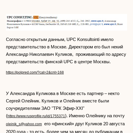
Согласно открытым данным, UPC Konsultointi имело
представительство в Москве. Директором его был некий
Александр Николаевич Куликов, проживающий по адресу
представительств финской UPC в центре Москвы.
https://polpred.com/?cat=2&cnt=168
У Александра Куликова в Москве есть партнер – некто
Сергей Олейник. Куликов и Олейник вместе были
соучредителями ЗАО "ТРК Эфир-XXI"
(
). Именно Олейнику на почту
https://www.rusprofile.ru/id/1755371
его «финский» друг Куликов 20 августа
oleinik_s@yahoo.com
2020 года - то есть, более чем за месяц до публикации в