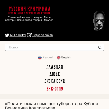
Русский Криминал
Истина любит действовать открыто
Словесной не место кляузе. Тише
ораторы! Ваше слово товарищ Маузер
Мы в Twitter
Зеркало сайта
Русский
English
Главная
Досье
Эксклюзив
ВЧК-ОГПУ
«Политическая немощь» губернатора Кубани
Вениамина Кондратьева