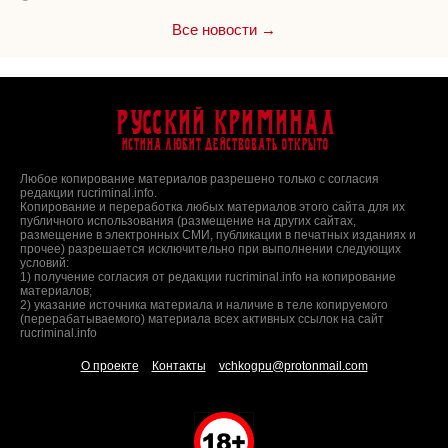
Все новости →
Русский Криминал
Истина любит действовать открыто
Любое копирование материалов разрешено только с согласия
редакции rucriminal.info.
Копирование и переработка любых материалов этого сайта для их
публичного использования (размещение на других сайтах,
размещение в электронных СМИ, публикации в печатных изданиях и
прочее) разрешается исключительно при выполнении следующих
условий:
1) получение согласия от редакции rucriminal.info на копирование
материалов;
2) указание источника материала и наличие в теле копируемого
(перерабатываемого) материала всех активных ссылок на сайт
rucriminal.info
О проекте
Контакты
vchkogpu@protonmail.com