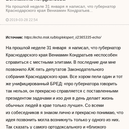
На прошлой неделе 31 января я написал, что губернатор
Краснодарского края Вениамин Кондратьев...
2019-03-28 22:54
Источник:
https://echo.msk.ru/blog/ekspert_i/2365335-echo/
На прошлой неделе 31 января я написал, что губернатор
Краснодарского края Вениамин Кондратьев неспособен
справиться с местными элитами. В последние дни мне
позвонило АЖ пять депутатов Законодательного
собрания Краснодарского края. Все хором пели один и тот
же унифицированный БРЕД: «про губернатора говорить
так нельзя, он прекрасно справляется с поставленными
президентом задачами и изо дня в день делает жизнь
обычных людей в крае только лучше». Со всеми
из собеседников я знаком лично и прекрасно понимаю, что
идея позвонить могла возникнуть только у одного из них.
Так сказать у самого ортодоксального и «близкого