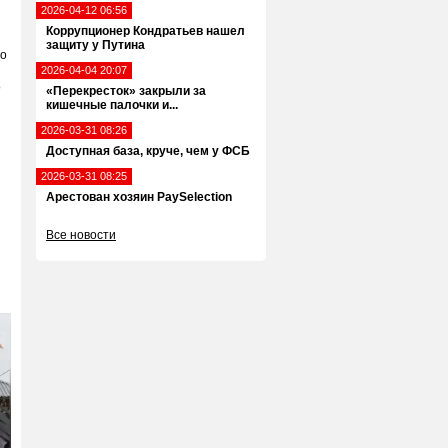
2026-04-12 06:56
Коррупционер Кондратьев нашел
защиту у Путина
то
2026-04-04 20:07
о
«Перекресток» закрыли за
кишечные палочки и...
2026-03-31 08:26
Доступная база, круче, чем у ФСБ
2026-03-31 08:25
Арестован хозяин PaySelection
Все новости