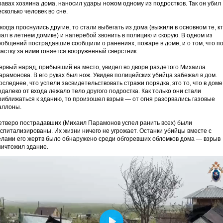
равах хозяина дома, наносил удары ножом одному из подростков. Так он убил
есколько человек во сне.
 когда проснулись другие, то стали выбегать из дома (выжили в основном те, к
пал в летнем домике) и наперебой звонить в полицию и скорую. В одном из
ообщений пострадавшие сообщили о ранениях, пожаре в доме, и о том, что п
частку за ними гоняется вооруженный сверстник.
ервый наряд, прибывший на место, увидел во дворе раздетого Михаила
арамонова. В его руках был нож. Увидев полицейских убийца забежал в дом.
оследнее, что успели засвидетельствовать стражи порядка, это то, что в доме
едалеко от входа лежало тело другого подростка. Как только они стали
риближаться к зданию, то произошел взрыв — от огня разорвались газовые
аллоны.
етверо пострадавших (Михаил Парамонов успел ранить всех) были
оспитализированы. Их жизни ничего не угрожает. Останки убийцы вместе с
елами его жертв было обнаружено среди обгоревших обломков дома — взрыв
ничтожил здание.