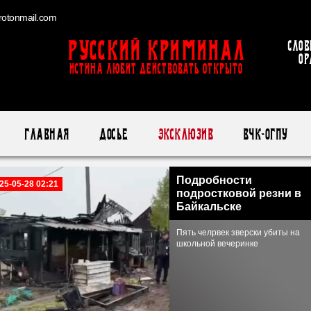
otonmail.com
Русский Криминал
Слов
ор
ИСТИНА ЛЮБИТ ДЕЙСТВОВАТЬ ОТКРЫТО
Главная
Досье
Эксклюзив
ВЧК-ОГПУ
Подробности
25-05-28 02:21
подростковой резни в
Байкальске
Пять челрвек зверски убиты на
школьной вечеринке