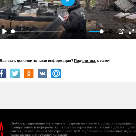
Play
-00:22
Play
Mute
Settings
PIP
En
fu
 Вас есть дополнительная информация?
Поделитесь
с нами!
л
Любое копирование материалов разрешено только с согласия редакции ruc
Копирование и переработка любых материалов этого сайта для их публи
сайтах, размещение в электронных СМИ, публикации в печатных издани
ТО
выполнении следующих условий: