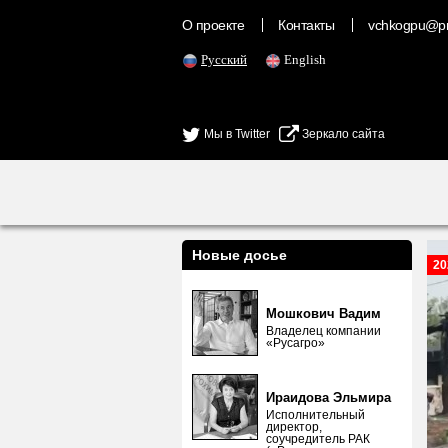
О проекте
Контакты
vchkogpu@pr
Русский
English
Мы в Twitter
Зеркало сайта
Новые досье
20
Мошкович Вадим
Владелец компании
«Русагро»
Ираидова Эльмира
Исполнительный
директор,
соучредитель РАК