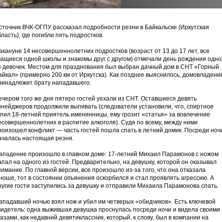
сточник ВЧК-ОГПУ рассказал подробности резни в Байкальске (Иркутская
бласть), где погибли пять подростков.
акануне 14 несовершеннолетних подростков (возраст от 13 до 17 лет, все
чащиеся одной школы и знакомы друг с другом) отмечали день рождения одно
з девочек. Местом для празднования был выбран дачный дом в СНТ «Горный
айкал» (примерно 200 км от Иркутска). Как позднее выяснилось, домовладени
ринадлежит брату нападавшего.
ечером того же дня пятеро гостей уехали из СНТ. Оставшиеся девять
инейджеров продолжили выпивать (следователи установили, что, спиртное
упил 18-летний приятель именинницы, ему грозит «статья» за вовлечение
есовершеннолетних в распитие алкоголя). Судя по всему, между ними
роизошел конфликт — часть гостей пошла спать в летний домик. Посреди ноч
ачалась настоящая резня.
ападение произошло в главном доме: 17-летний Михаил Парамонов с ножом
апал на одного из гостей. Предварительно, на девушку, которой он оказывал
нимание. По главной версии, все произошло из-за того, что она отказала
ноше, тот в состоянии опьянения оскорбился и стал проявлять агрессию. А
ругие гости заступились за девушку и отправили Михаила Парамонова спать.
ападавший ночью взял нож и убил им четверых «обидчиков». Есть ключевой
видетель: одна выжившая девушка проснулась посреди ночи и видела своими
лазами, как недавний девятиклассник, который, к слову, был в компании на