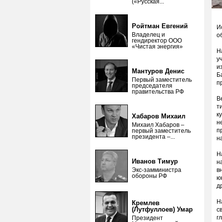
(«Русская...
Ройтман Евгений
И
Владелец и
о
гендиректор ООО
«Чистая энергия»
Н
у
и
Мантуров Денис
Б
Первый заместитель
п
председателя
правительства РФ
В
т
к
Хабаров Михаил
н
Михаил Хабаров –
п
первый заместитель
президента –...
н
Н
Иванов Тимур
н
Экс-замминистра
в
обороны РФ
ю
д
Н
Кремлев
(Лутфуллоев) Умар
с
г
Президент