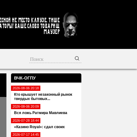
есной не место кляузе. Тише
аторы! Ваше слово товарищ
Маузер
ВЧК-ОГПУ
2026-08-06 20:18
Кто крышует незаконный рынок
твердых бытовых...
2026-08-06 20:09
Вся ложь Ратмира Мавлиева
2026-07-28 18:44
«Казино Royal»: сдал своих
2026-07-17 14:45