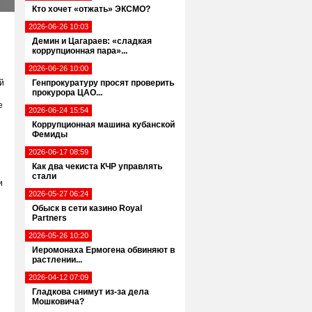
Кто хочет «отжать» ЭКСМО?
2026-06-26 10:03
Демин и Цагараев: «сладкая
коррупционная пара»...
2026-06-26 10:00
й
Генпрокуратуру просят проверить
прокурора ЦАО...
е
2026-06-24 15:54
Коррупционная машина кубанской
Фемиды
2026-06-17 08:59
Как два чекиста КЧР управлять
стали
и
2026-05-27 06:24
Обыск в сети казино Royal
Partners
2026-05-26 10:20
Иеромонаха Ермогена обвиняют в
растлении...
2026-04-12 07:09
Гладкова снимут из-за дела
Мошковича?