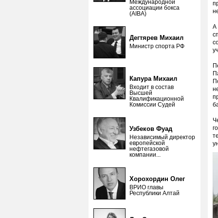
Международной
п
ассоциации бокса
н
(AIBA)
А
с
Дегтярев Михаил
с
Министр спорта РФ
у
П
П
Капура Михаил
П
Входит в состав
н
Высшей
п
Квалификационной
Комиссии Судей
б
Ч
г
Узбеков Фуад
т
Независимый директор
европейской
у
нефтегазовой
компании...
Хорохордин Олег
ВРИО главы
Республики Алтай