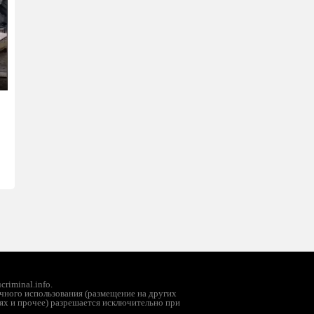
ter
llscreen
riminal.info.
чного использования (размещение на других
ях и прочее) разрешается исключительно при