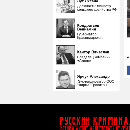
Лут Оксана
Должность: министр
сельского хозяйства РФ
Кондратьев
Вениамин
Губернатор
Краснодарского
Кантор Вячеслав
Владелец компании
У
«Акрон»
Ярчук Александр
Экс-гендиректор ООО
"Фирма "Гравитон"
Русский Кримина
ИСТИНА ЛЮБИТ ДЕЙСТВОВАТЬ ОТКРЫ