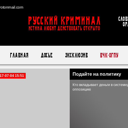
otonmail.com
Русский Криминал
Слов
ор
ИСТИНА ЛЮБИТ ДЕЙСТВОВАТЬ ОТКРЫТО
Главная
Досье
Эксклюзив
ВЧК-ОГПУ
Подайте на политику
17-07-04 15:51
Кто вкладывает деньги в системн
оппозицию