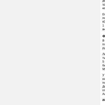
д
з
к
Е
п
Ю
1
в
Ф
В
п
р
Л
т
5
б
М
У
е
п
Д
о
А
И