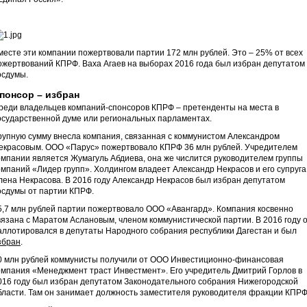
месте эти компании пожертвовали партии 172 млн рублей. Это – 25% от всех
ожертвований КПРФ. Ваха Агаев на выборах 2016 года был избран депутатом
осдумы.
понсор – избран
реди владельцев компаний-спонсоров КПРФ – претенденты на места в
осударственной думе или региональных парламентах.
рупную сумму внесла компания, связанная с коммунистом Александром
екрасовым. ООО «Парус» пожертвовало КПРФ 36 млн рублей. Учредителем
омпании является Жумагуль Абдиева, она же числится руководителем группы
омпаний «Лидер групп». Холдингом владеет Александр Некрасов и его супруга
лена Некрасова. В 2016 году Александр Некрасов был избран депутатом
осдумы от партии КПРФ.
5,7 млн рублей партии пожертвовало ООО «Авангард». Компания косвенно
вязана с Маратом Аслановым, членом коммунистической партии. В 2016 году 
аллотировался в депутаты Народного собрания республики Дагестан и был
збран
.
0 млн рублей коммунисты получили от ООО Инвестиционно-финансовая
омпания «Менеджмент траст Инвестмент». Его учредитель Дмитрий Горлов в
016 году был избран депутатом Законодательного собрания Нижегородской
бласти. Там он занимает должность заместителя руководителя фракции КПРФ