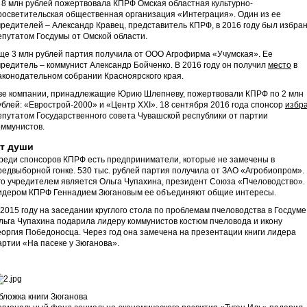
, 8 млн рублей пожертвовала КПРФ Омская областная культурно-
росветительская общественная организация «Интеграция». Один из ее
чредителей – Александр Кравец, представитель КПРФ, в 2016 году был избра
епутатом Госдумы от Омской области.
ще 3 млн рублей партия получила от ООО Агрофирма «Учумская». Ее
чредитель – коммунист Александр Бойченко. В 2016 году он получил
место
в
аконодательном собрании Красноярского края.
ве компании, принадлежащие Юрию Шлепневу, пожертвовали КПРФ по 2 млн
ублей: «Еврострой-2000» и «Центр XXI». 18 сентября 2016 года спонсор
избр
епутатом Государственного совета Чувашской республики от партии
оммунистов.
т души
реди спонсоров КПРФ есть предприниматели, которые не замечены в
редвыборной гонке. 530 тыс. рублей партия получила от ЗАО «Агробиопром».
го учредителем является Ольга Чупахина, президент Союза «Пчеловодство».
идером КПРФ Геннадием Зюгановым ее объединяют общие интересы.
 2015 году на заседании круглого стола по проблемам пчеловодства в Госдуме
льга Чупахина подарила лидеру коммунистов костюм пчеловода и икону
еоргия Победоносца. Через год она замечена на презентации книги лидера
артии «На пасеке у Зюганова».
бложка книги Зюганова