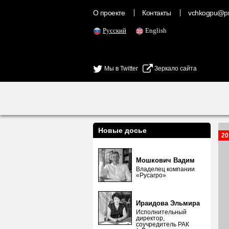
О проекте
Контакты
vchkogpu@pr
Русский
English
Мы в Twitter
Зеркало сайта
Новые досье
20
Мошкович Вадим
Владелец компании
«Русагро»
Ираидова Эльмира
Исполнительный
директор,
соучредитель РАК