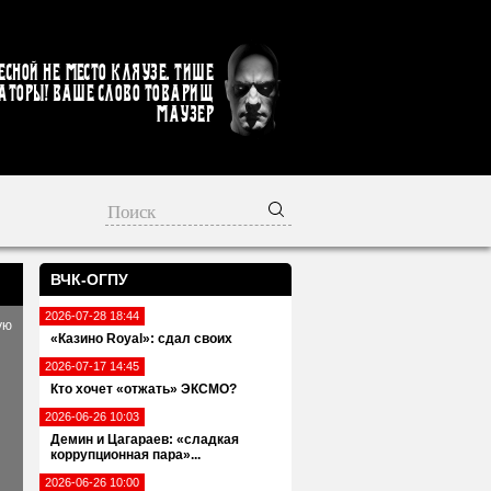
есной не место кляузе. Тише
аторы! Ваше слово товарищ
Маузер
ВЧК-ОГПУ
2026-07-28 18:44
ую
«Казино Royal»: сдал своих
2026-07-17 14:45
Кто хочет «отжать» ЭКСМО?
2026-06-26 10:03
Демин и Цагараев: «сладкая
коррупционная пара»...
2026-06-26 10:00