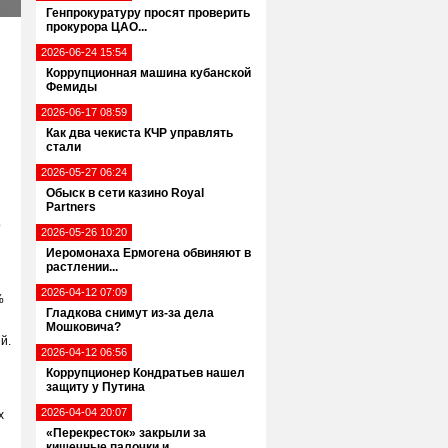
Генпрокуратуру просят проверить
прокурора ЦАО...
2026-06-24 15:54
Коррупционная машина кубанской
Фемиды
2026-06-17 08:59
Как два чекиста КЧР управлять
стали
2026-05-27 06:24
Обыск в сети казино Royal
Partners
о
2026-05-26 10:20
Иеромонаха Ермогена обвиняют в
растлении...
2026-04-12 07:09
%
Гладкова снимут из-за дела
Мошковича?
й.
2026-04-12 06:56
Коррупционер Кондратьев нашел
защиту у Путина
2026-04-04 20:07
х
«Перекресток» закрыли за
кишечные палочки и...