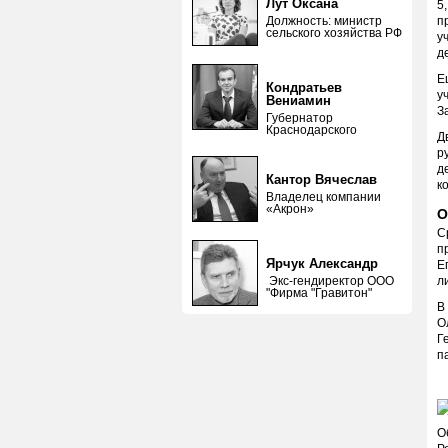
Лут Оксана
5
Должность: министр
п
сельского хозяйства РФ
у
д
Е
Кондратьев
у
Вениамин
З
Губернатор
Краснодарского
Д
р
д
Кантор Вячеслав
к
Владелец компании
«Акрон»
О
С
п
Ярчук Александр
Е
Экс-гендиректор ООО
л
"Фирма "Гравитон"
В
О
Г
п
О