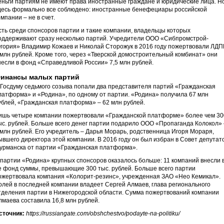
еньги партиям не имеют права иностранные граждане и юридические лица. Н
десь формально все соблюдено: иностранные бенефециары российской
омпании – не в счет.
сть среди спонсоров партии и такие компании, владельцы которых
оддерживают сразу несколько партий. Учредители ООО «Сибпромстрой-
гория» Владимир Кожаев и Николай Сторожук в 2016 году пожертвовали ЛДП
 млн рублей. Кроме того, через «Тверской домостроительный комбинат» они
несли в фонд «Справедливой России» 7,5 млн рублей.
инансы малых партий
 Госдуму седьмого созыва попали два представителя партий «Гражданская
латформа» и «Родина», по одному от партии. «Родина» получила 67 млн
ублей, «Гражданская платформа» – 62 млн рублей.
ишь четыре компании пожертвовали «Гражданской платформе» более чем 30
ыс. рублей. Больше всего денег партии подарило ООО «Пропаганда Колокол» 
 млн рублей. Его учредитель – Дарья Морарь, родственница Игоря Мораря,
ывшего директора этой компании. В 2016 году он был избран в Совет депутат
урманска от партии «Гражданская платформа».
 партии «Родина» крупных спонсоров оказалось больше: 11 компаний внесли 
е фонд суммы, превышающие 300 тыс. рублей. Больше всего партии
ожертвовала компания «Колорит-резинс», учрежденная ЗАО «Нео Кемикал».
олей в последней компании владеет Сергей Алмаев, глава регионального
тделения партии в Нижегородской области. Сумма пожертвований компании
лмаева составила 16,8 млн рублей.
сточник:
https://russiangate.com/obshchestvo/podayte-na-politiku/