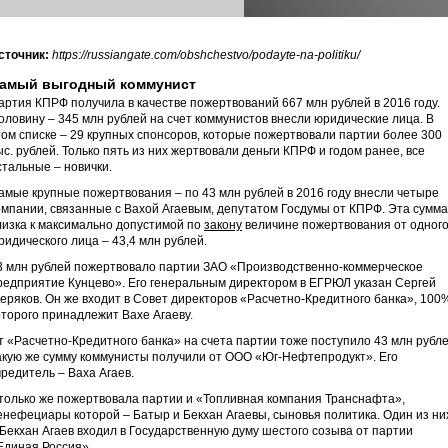
сточник:
https://russiangate.com/obshchestvo/podayte-na-politiku/
амый выгодный коммунист
артия КПРФ получила в качестве пожертвований 667 млн рублей в 2016 году.
оловину – 345 млн рублей на счет коммунистов внесли юридические лица. В
том списке – 29 крупных спонсоров, которые пожертвовали партии более 300
ыс. рублей. Только пять из них жертвовали деньги КПРФ и годом ранее, все
стальные – новички.
амые крупные пожертвования – по 43 млн рублей в 2016 году внесли четыре
омпании, связанные с Вахой Агаевым, депутатом Госдумы от КПРФ. Эта сумма
лизка к максимально допустимой по
закону
величине пожертвования от одног
ридического лица – 43,4 млн рублей.
3 млн рублей пожертвовало партии ЗАО «Производственно-коммерческое
редприятие Кунцево». Его генеральным директором в ЕГРЮЛ указан Сергей
еряков. Он же входит в Совет директоров «Расчетно-Кредитного банка», 100
оторого принадлежит Вахе Агаеву.
т «Расчетно-Кредитного банка» на счета партии тоже поступило 43 млн рубле
акую же сумму коммунисты получили от ООО «Юг-Нефтепродукт». Его
чредитель – Ваха Агаев.
только же пожертвовала партии и «Топливная компания Транснафта»,
енефециары которой – Батыр и Бекхан Агаевы, сыновья политика. Один из ни
 Бекхан Агаев входил в Государственную думу шестого созыва от партии
Единая Россия».