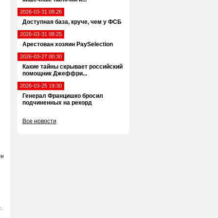
2026-03-31 08:26
Доступная база, круче, чем у ФСБ
2026-03-31 08:25
Арестован хозяин PaySelection
2026-03-27 00:30
Какие тайны скрывает российский
помощник Джеффри...
2026-03-25 19:30
Генерал Францишко бросил
подчиненных на рекорд
Все новости
он
.