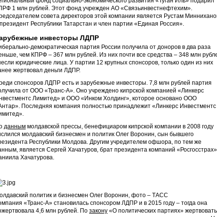
егиональный фонд социально-экономического развития «Туган Иль» подарил
ПРФ 1 млн рублей. Этот фонд учрежден АО «Связьинвестнефтехим».
редседателем совета директоров этой компании является Рустам Миннихано
 президент Республики Татарстан и член партии «Единая Россия».
арубежные инвесторы ЛДПР
иберально-демократическая партия России получила от доноров в два раза
еньше, чем КПРФ – 367 млн рублей. Из них почти все средства – 348 млн рубл
несли юридические лица. У партии 12 крупных спонсоров, только один из них
анее жертвовал деньги ЛДПР.
реди спонсоров ЛДПР есть и зарубежные инвесторы. 7,8 млн рублей партия
олучила от ООО «Транс-А». Оно учреждено кипрской компанией «Линкерс
нвестментс Лимитед» и ООО «Инком Холдинг», которое основано ООО
Антар». Последняя компания полностью принадлежит «Линкерс Инвестментс
имитед».
о
данным
молдавской прессы, бенефициаром кипрской компании в 2008 году
ислился молдавский бизнесмен и политик Олег Воронин, сын бывшего
резидента Республики Молдова. Другим учредителем офшора, по тем же
анным, является Сергей Хачатуров, брат президента компаний «Росгосстрах»
аниила Хачатурова.
олдавский политик и бизнесмен Олег Воронин, фото – ТАСС
омпания «Транс-А» становилась спонсором ЛДПР и в 2015 году – тогда она
ожертвовала 4,6 млн рублей. По
закону
«О политических партиях» жертвовать