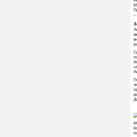
Р
К
П
–
З
Л
м
в
р
С
п
И
«
Л
П
ч
п
д
Д
М
К
п