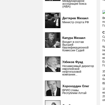
Международной
ассоциации бокса
(AIBA)
Дегтярев Михаил
В
п
Министр спорта РФ
Г
С
С
Капура Михаил
Г
Входит в состав
Высшей
К
Квалификационной
Комиссии Судей
Н
к
к
Е
Узбеков Фуад
Г
Независимый директор
европейской
3
нефтегазовой
компании...
с
б
и
Хорохордин Олег
1
ВРИО главы
к
Республики Алтай
2
о