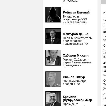
(«Русская...
Ройтман Евгений
И
Владелец и
гендиректор ООО
С
«Чистая энергия»
П
П
э
Мантуров Денис
т
Первый заместитель
о
председателя
правительства РФ
С
к
б
Хабаров Михаил
ю
Михаил Хабаров –
первый заместитель
4
президента –...
п
Ш
к
Иванов Тимур
О
Экс-замминистра
обороны РФ
Т
у
С
Кремлев
б
(Лутфуллоев) Умар
–
Президент
«