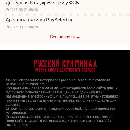
Доступная база, круче, чем у ФСБ
2026-03-31 08:26
Арестован хозяин PaySelection
2026-03-31 08:25
Все новости →
Русский Криминал
Истина любит действовать открыто
Любое копирование материалов разрешено только с согласия
редакции rucriminal.info.
Копирование и переработка любых материалов этого сайта для их
публичного использования (размещение на других сайтах,
размещение в электронных СМИ, публикации в печатных изданиях и
прочее) разрешается исключительно при выполнении следующих
условий:
1) получение согласия от редакции rucriminal.info на копирование
материалов;
2) указание источника материала и наличие в теле копируемого
(перерабатываемого) материала всех активных ссылок на сайт
rucriminal.info