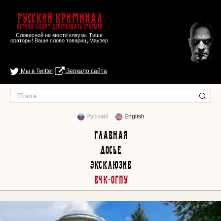
Русский Криминал
Истина любит действовать открыто
Словесной не место кляузе. Тише
ораторы! Ваше слово товарищ Маузер
Мы в Twitter
Зеркало сайта
Русский
English
Главная
Досье
Эксклюзив
ВЧК-ОГПУ