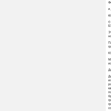
Ф
и
в
г
Б
Э
н
П
г
К
М
и
Д
Д
и
р
к
п
б
г
г
с