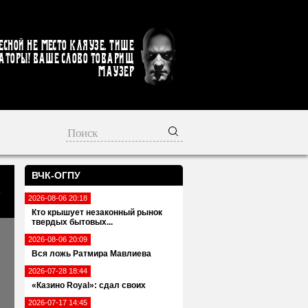
есной не место кляузе. Тише
аторы! Ваше слово товарищ
Маузер
ВЧК-ОГПУ
о
2026-08-06 20:18
Кто крышует незаконный рынок
твердых бытовых...
2026-08-06 20:09
Вся ложь Ратмира Мавлиева
2026-07-28 18:44
«Казино Royal»: сдал своих
2026-07-17 14:45