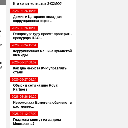
Кто хочет «отжать» ЭКСМО?
2026-06-26 10:03
Демин и Цагараев: «сладкая
коррупционная пара»...
2026-06-26 10:00
о
Генпрокуратуру просят проверить
н,
прокурора ЦАО...
ди
2026-06-24 15:54
Коррупционная машина кубанской
Фемиды
2026-06-17 08:59
Ф.
ой
Как два чекиста КЧР управлять
стали
2026-05-27 06:24
Обыск в сети казино Royal
Partners
2026-05-26 10:20
Иеромонаха Ермогена обвиняют в
растлении...
2026-04-12 07:09
Гладкова снимут из-за дела
Мошковича?