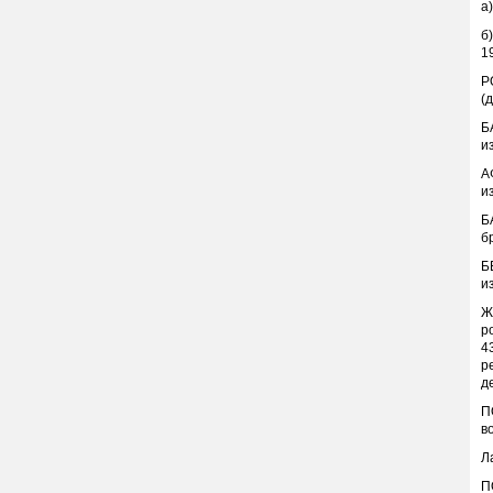
а
б
1
Р
(
Б
и
А
и
Б
б
Б
и
Ж
р
4
р
д
П
в
Л
П