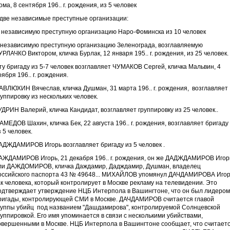
ома, 8 сентября 196.. г. рождения, из 5 человек
 две независимые преступные организации:
) независимую преступную организацию Наро-Фоминска из 10 человек
) независимую преступную организацию Зеленограда, возглавляемую
УРЛАЧКО Виктором, кличка Бурлак, 12 января 195.. г. рождения, из 25 человек.
ту бригаду из 5-7 человек возглавляет ЧУМАКОВ Сергей, кличка Мальвин, 4
оября 196.. г. рождения.
АВЛЮХИН Вячеслав, кличка Душман, 31 марта 196.. г. рождения, возглавляет
руппировку из нескольких человек.
УДРИН Валерий, кличка Кандидат, возглавляет группировку из 25 человек..
АМЕДОВ Шахин, кличка Бек, 22 августа 196.. г. рождения, возглавляет бригаду
з 5 человек.
АДЖДАМИРОВ Игорь возглавляет бригаду из 5 человек .
АЖДАМИРОВ Игорь, 21 декабря 196.. г. рождения, он же ДАДЖДАМИРОВ Игор
ли ДАЖДОМИРОВ, кличка Даждамир, Дадждамир, Душман, владелец
оссийского паспорта 43 № 49648... МИХАЙЛОВ упомянул ДАЧДАМИРОВА Иго
ак человека, который контролирует в Москве рекламу на телевидении. Это
одтверждает утверждение НЦБ Интерпола в Вашингтоне, что он был лидером
ригады, контролирующей СМИ в Москве. ДАЧДАМИРОВ считается главой
руппы убийц под названием "Дашдамирова", контролируемой Солнцевской
руппировкой. Его имя упоминается в связи с несколькими убийствами,
овершенными в Москве. НЦБ Интерпола в Вашингтоне сообщает, что считаетс