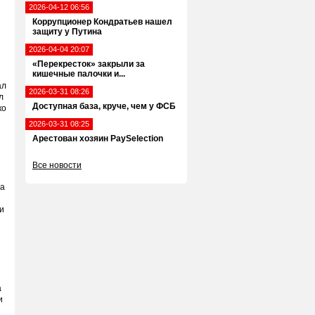
2026-04-12 06:56
Коррупционер Кондратьев нашел
защиту у Путина
2026-04-04 20:07
«Перекресток» закрыли за
кишечные палочки и...
ал
2026-03-31 08:26
л
Доступная база, круче, чем у ФСБ
ко
2026-03-31 08:25
Арестован хозяин PaySelection
Все новости
да
и
а
и