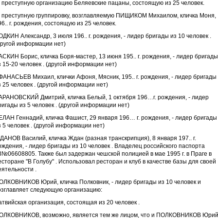
) преступную организацию Беляевские пацаны, состоящую из 25 человек.
) преступную группировку, возглавляемую ПИЩИКОМ Михаилом, кличка Моня,
96.. г. рождения, состоящую из 25 человек.
ОДКИН Александр, 3 июля 196.. г. рождения, - лидер бригады из 10 человек .
другой информации нет)
АСКИН Борис, кличка Боря-мастер, 13 июня 195.. г. рождения, - лидер бригады
з 15-20 человек . (другой информации нет)
ФАНАСЬЕВ Михаил, клички Афоня, Мясник, 195.. г. рождения, - лидер бригады
з 25 человек . (другой информации нет)
АРАНОВСКИЙ Дмитрий, кличка Белый, 1 октября 196…г. рождения, - лидер
ригады из 5 человек . (другой информации нет)
ЕЛАН Геннадий, кличка Фашист, 29 января 196… г. рождения, - лидер бригады
з 5 человек . (другой информации нет)
ДАНОВ Василий, кличка Ждан (разная транскрипция), 8 января 197.. г.
ождения, - лидер бригады из 10 человек . Владелец российского паспорта
3№06608805. Также был задержан чешской полицией в мае 1995 г. в Праге в
есторане "В Голубу" . Использовал ресторан и клуб в качестве базы для своей
еятельности .
ОЛКОВНИКОВ Юрий, кличка Полковник, - лидер бригады из 10 человек и
озглавляет следующую организацию:
атвийская организация, состоящая из 20 человек .
ОЛКОВНИКОВ, возможно, является тем же лицом, что и ПОЛКОВНИКОВ Юрий