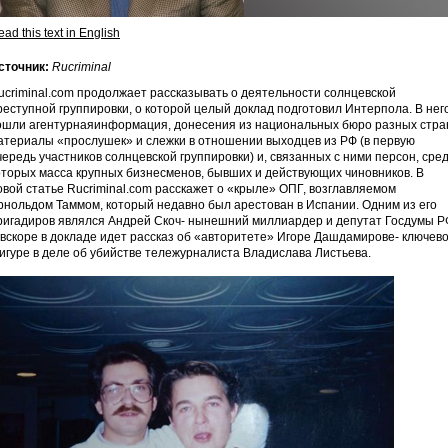
ad this text in English
сточник:
Rucriminal
ucriminal.com продолжает рассказывать о деятельности солнцевской
реступной группировки, о которой целый доклад подготовил Интерпола. В нег
ошли агентурнаяинформация, донесения из национальных бюро разных стра
атериалы «прослушек» и слежки в отношении выходцев из РФ (в первую
чередь участников солнцевской группировки) и, связанных с ними персон, сре
оторых масса крупных бизнесменов, бывших и действующих чиновников. В
овой статье Rucriminal.com расскажет о «крыле» ОПГ, возглавляемом
рнольдом Таммом, который недавно был арестован в Испании. Одним из его
ригадиров являлся Андрей Скоч- нынешний миллиардер и депутат Госдумы Р
 вскоре в докладе идет рассказ об «авторитете» Игоре Дашдамирове- ключев
игуре в деле об убийстве тележурналиста Владислава Листьева.