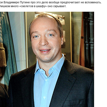
ри Владимире Путине про это дело вообще предпочитают не вспоминать.
лишком много «скелетов в шкафу» оно скрывает.