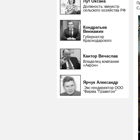
Лут Оксана
П
Должность: министр
С
сельского хозяйства РФ
Кондратьев
Вениамин
Губернатор
Краснодарского
Кантор Вячеслав
Владелец компании
«Акрон»
Ярчук Александр
Экс-гендиректор ООО
"Фирма "Гравитон"