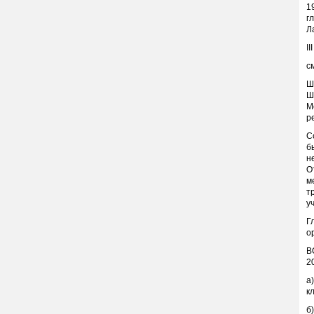
1
г
Л
I
с
Ш
Ш
М
р
С
б
н
О
м
т
у
Г
о
В
2
а
к
б