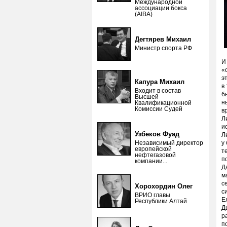
Международной
ассоциации бокса
(AIBA)
Дегтярев Михаил
Министр спорта РФ
И
«
э
Капура Михаил
в
Входит в состав
б
Высшей
н
Квалификационной
Комиссии Судей
в
Л
и
Узбеков Фуад
Л
Независимый директор
у
европейской
т
нефтегазовой
п
компании...
Д
м
с
Хорохордин Олег
с
ВРИО главы
Е
Республики Алтай
Д
р
п