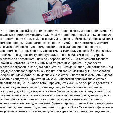
 Интерпол, и российские следователи установили, что именно Дашдамиров д
отмашку» бригадиру Михаилу Кудину на устранение Листьева, а Кудин поручи
то преступление боевикам Александру и Андрею Агейкиным. Вопрос был толь
 том, кто попросил Дашдамирова совершить убийство. Оперативным путем
ыло установлено, что Дашдамиров поддерживал давние отношения с
ынешним сенатором Сергеем Лисовским. В 1995 году Лисовский был главным
рагом Листьева, поскольку тележурналист возглавил ОРТ и хотел убрать
исовского от рекламного бизнеса «первой кнопки» - на тот момент главного
сточника богатств Сергея. У них был открытый конфликт. На допросах
исовский откровенно врал, заявляя, что он никогда не знал Дашдамирова. Тог
 будущего сенатора провели обыск, изъяли записную книжку. В ней оказался
елефон Дашдамирова, об их давнем знакомстве и постоянном общении давал
оказания свидетели. Прижатый уликами, Лисовский признал знакомство с
ашдамировым, но не более того. Впрочем, итак уже было собрано достаточно
атериалов для его ареста. Произойди это, не был бы Лисовский сейчас
енатором. Да, и Скоч, наверное, не был бы миллиардером и депутатом. Но, в
итуацию вмешалась Татьяна Дьяченко- дочь тогдашнего президента Бориса
льцина. Лисовский финансировал избирательную кампанию Ельцина и
ьяченко полагала, что удар по нему, будет ударом и по отцу. Она организовал
азвал дела, смещение тогдашнего генпрокурора Юрия Скуратова и фактическ
охоронила возможность того, что убийцы журналиста ответят за содеянное.