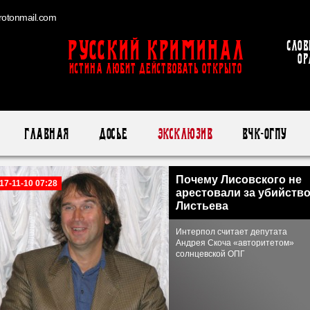
otonmail.com
Русский Криминал
Слов
ор
ИСТИНА ЛЮБИТ ДЕЙСТВОВАТЬ ОТКРЫТО
Главная
Досье
Эксклюзив
ВЧК-ОГПУ
Почему Лисовского не
17-11-10 07:28
арестовали за убийств
Листьева
Интерпол считает депутата
Андрея Скоча «авторитетом»
солнцевской ОПГ