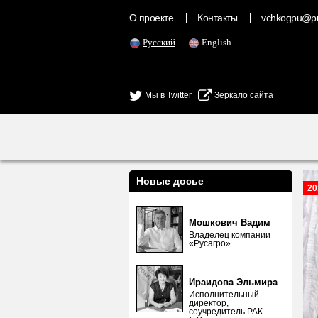
О проекте
Контакты
vchkogpu@pr
Русский
English
Мы в Twitter
Зеркало сайта
Новые досье
20
Мошкович Вадим
Владелец компании
«Русагро»
Ираидова Эльмира
Исполнительный
директор,
соучредитель РАК