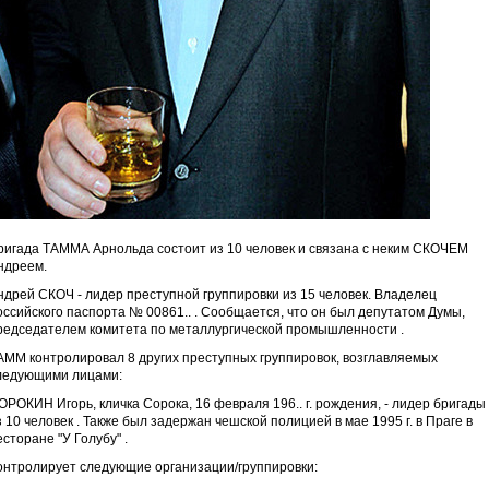
ригада ТАММА Арнольда состоит из 10 человек и связана с неким СКОЧЕМ
ндреем.
ндрей СКОЧ - лидер преступной группировки из 15 человек. Владелец
оссийского паспорта № 00861.. . Сообщается, что он был депутатом Думы,
редседателем комитета по металлургической промышленности .
АММ контролировал 8 других преступных группировок, возглавляемых
ледующими лицами:
ОРОКИН Игорь, кличка Сорока, 16 февраля 196.. г. рождения, - лидер бригады
з 10 человек . Также был задержан чешской полицией в мае 1995 г. в Праге в
есторане "У Голубу" .
онтролирует следующие организации/группировки: