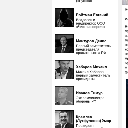
(«Русская...
Re
Ройтман Евгений
И
Владелец и
гендиректор ООО
R
«Чистая энергия»
п
в
м
Мантуров Денис
о
Первый заместитель
председателя
к
правительства РФ
н
А
б
Хабаров Михаил
А
Михаил Хабаров –
ф
первый заместитель
президента –...
Иванов Тимур
Экс-замминистра
обороны РФ
Кремлев
(Лутфуллоев) Умар
Президент