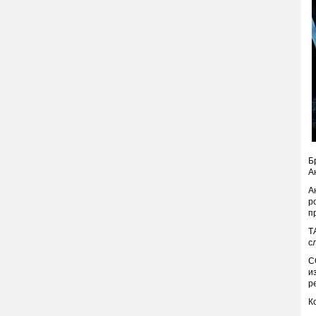
Б
А
А
р
п
Т
с
С
и
р
К