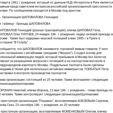
9 марта 1961 г. рождения, который по данным НЦБ Интерпола в Риге являетс
лавным представителем интересов российской организованной преступности 
атвии. По сообщениям находится в Москве под арестом .
II - Организация ШАПОВАЛОВА Геннадия:
м. таблицу - бригада ШАПОВАЛОВА
АПОВАЛОВ Геннадий (разная транскрипция), кличка ШАПОВАЛ Гена,
АПОВАЛ Олег ПАПЧЕВ, 24 января 196.. г. рождения, лидер силовой бригады в
оскве . Также был задержан чешской полицией в мае 1995 г. в Праге в
есторане "В Голубу" .
ообщается, что ШАПОВАЛОВ занимался торговлей живым товаром. У него
ыло соглашение с китайскими триадами ("Фуцзен"). Создал основу для
елегальной иммиграции людей, который прибывали в Москву без билетов.
твечал за разрешение вопросов с полицией и на паспортном контроле в
еждународном аэропорту Москвы. Поддельные паспорта были сделаны
риадами в Чехии для нелегальных китайских иммигрантов. ГОРБАТЫХ Петр
частвовал в контроле производства паспортов .
лава организации, состоящей из 25 человек. Также возглавляет следующие
рганизации/группировки:
ОРОНИН Николай, кличка Ворона, 13 мая 196.. г. рождения, - глава бригады из
0 человек. Также контролирует следующие организации/группировки:
) преступную организацию "Пошкино", возглавляемую КОБЗЕВЫМ Сергеем,
личка Грач, 23 сентября 196.. г. рождения, из 20 человек
) преступную организацию, возглавляемую ФОМЕНКОВЫМ Олегом, кличка