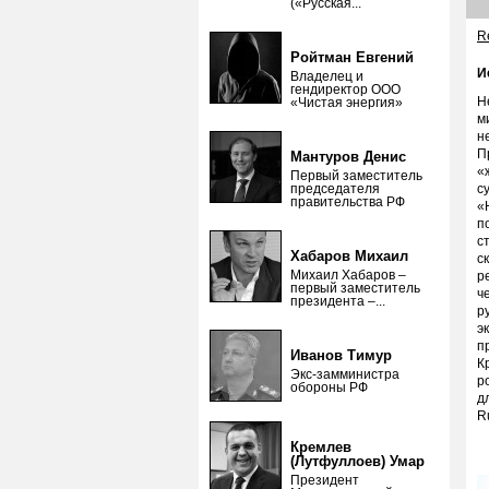
(«Русская...
Re
Ройтман Евгений
И
Владелец и
гендиректор ООО
Н
«Чистая энергия»
м
н
П
Мантуров Денис
«
Первый заместитель
председателя
с
правительства РФ
«
п
с
Хабаров Михаил
с
Михаил Хабаров –
р
первый заместитель
ч
президента –...
р
э
п
Иванов Тимур
К
Экс-замминистра
р
обороны РФ
д
R
Кремлев
(Лутфуллоев) Умар
Президент