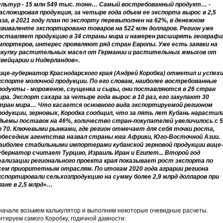
ультур - 15 млн 549 тыс. тонн… Самый востребованный продукт… -
асложировая продукция, за четыре года объем ее экспорта вырос в 2,5
аза, в 2021 году план по экспорту перевыполнен на 62%, в денежном
квиваленте экспортировано товаров на 522 млн долларов. Регион уже
оставляет продукцию в 34 страны мира и намерен расширять географ
мпортеров, интерес проявляют ряд стран Европы. Уже есть заявки на
акупку растительных масел от Германии и растительных жмыхов от
вейцарии и Нидерландов».
ице-губернатор Краснодарского края (Андрей Коробка) отметил и успехи
кспорте молочной продукции. По его словам, наиболее востребованные
родукты - мороженое, сгущенка и сыры, они поставляются в 26 стран
ира. Экспорт сахара за четыре года вырос в 10 раз, его закупают 30
тран мира… Что касается основного вида экспортируемой регионом
родукции, зерновых, Коробка сообщил, что за пять лет Кубань нарастил
бъемы поставок на 46%, количество стран-покупателей увеличилось с 
о 70. Ключевыми рынками, где регион отмечает для себя точки роста,
обеседник агентства назвал страны юга Африки, Юго-Восточной Азии.
аиболее стабильными импортерами кубанской зерновой продукции вице-
убернатор считает Турцию, Израиль Иран и Египет... Второй год
еализации регионального проекта края показывает рост экспорта по
сем приоритетным отраслям. По итогам 2020 года аграрии региона
кспортировали сельхозпродукцию на сумму более 2,9 млрд долларов при
лане в 2,5 млрд»…
начале возьмем калькулятор и выполним некоторые очевидные расчеты.
итируем самого Коробку, годичной давности: