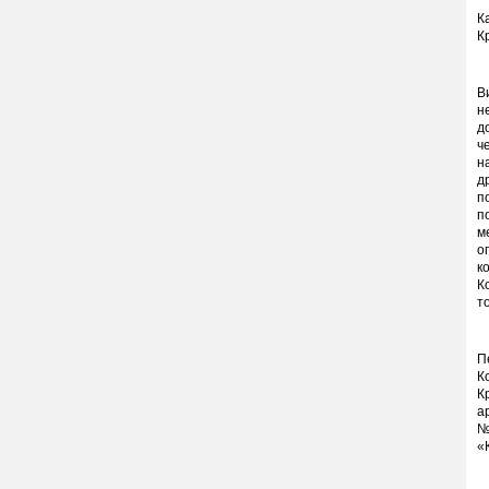
К
К
В
н
д
ч
н
д
п
п
м
о
к
К
т
П
К
К
а
№
«