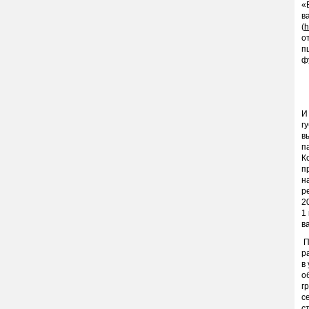
«
в
(
h
о
п
ф
И
г
в
п
К
п
н
р
2
1
в
П
р
в
о
г
с
с