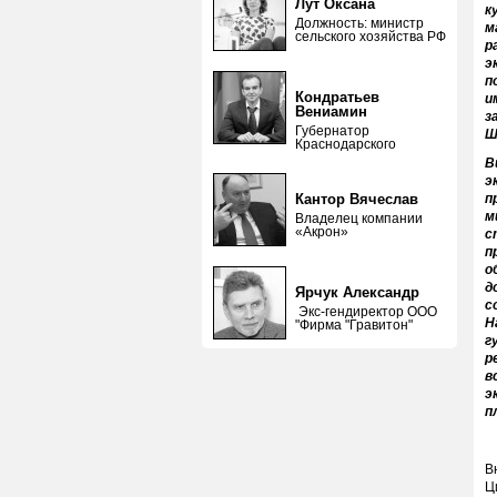
Лут Оксана
к
Должность: министр
м
сельского хозяйства РФ
р
э
п
Кондратьев
и
Вениамин
з
Губернатор
Ш
Краснодарского
В
э
Кантор Вячеслав
п
м
Владелец компании
«Акрон»
с
п
о
д
Ярчук Александр
с
Экс-гендиректор ООО
Н
"Фирма "Гравитон"
г
р
в
э
п
В
Ц