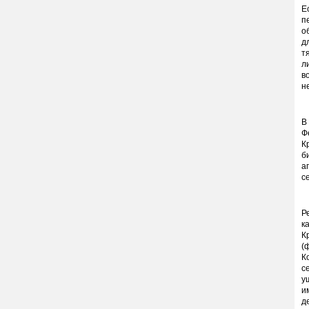
Е
п
о
д
т
л
в
н
В
Ф
К
б
а
с
Р
к
К
(
К
с
у
и
д