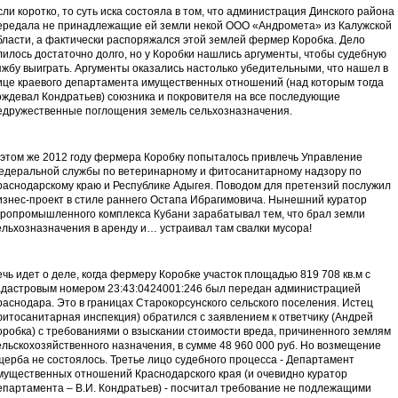
сли коротко, то суть иска состояла в том, что администрация Динского района
ередала не принадлежащие ей земли некой ООО «Андромета» из Калужской
бласти, а фактически распоряжался этой землей фермер Коробка. Дело
лилось достаточно долго, но у Коробки нашлись аргументы, чтобы судебную
яжбу выиграть. Аргументы оказались настолько убедительными, что нашел в
ице краевого департамента имущественных отношений (над которым тогда
ождевал Кондратьев) союзника и покровителя на все последующие
едружественные поглощения земель сельхозназначения.
 этом же 2012 году фермера Коробку попыталось привлечь Управление
едеральной службы по ветеринарному и фитосанитарному надзору по
раснодарскому краю и Республике Адыгея. Поводом для претензий послужил
изнес-проект в стиле раннего Остапа Ибрагимовича. Нынешний куратор
гропромышленного комплекса Кубани зарабатывал тем, что брал земли
ельхозназначения в аренду и… устраивал там свалки мусора!
ечь идет о деле, когда фермеру Коробке участок площадью 819 708 кв.м с
адастровым номером 23:43:0424001:246 был передан администрацией
раснодара. Это в границах Старокорсунского сельского поселения. Истец
фитосанитарная инспекция) обратился с заявлением к ответчику (Андрей
оробка) с требованиями о взыскании стоимости вреда, причиненного землям
ельскохозяйственного назначения, в сумме 48 960 000 руб. Но возмещение
щерба не состоялось. Третье лицо судебного процесса - Департамент
мущественных отношений Краснодарского края (и очевидно куратор
епартамента – В.И. Кондратьев) - посчитал требование не подлежащими