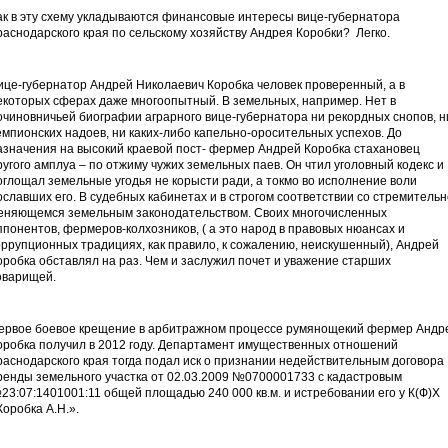
ак в эту схему укладываются финансовые интересы вице-губернатора
раснодарского края по сельскому хозяйству Андрея Коробки? Легко.
ице-губернатор Андрей Николаевич Коробка человек проверенный, а в
екоторых сферах даже многоопытный. В земельных, например. Нет в
очиновничьей биографии аграрного вице-губернатора ни рекордных снопов, н
емпионских надоев, ни каких-либо капельно-оросительных успехов. До
азначения на высокий краевой пост- фермер Андрей Коробка стахановец
ругого амплуа – по отжиму чужих земельных паев. Он чтил уголовный кодекс и
оглощал земельные угодья не корысти ради, а токмо во исполнение воли
ославших его. В судебных кабинетах и в строгом соответствии со стремительн
еняющемся земельным законодательством. Своих многочисленных
ппонентов, фермеров-колхозников, ( а это народ в правовых нюансах и
оррупционных традициях, как правило, к сожалению, неискушенный), Андрей
оробка обставлял на раз. Чем и заслужил почет и уважение старших
оварищей.
ервое боевое крещение в арбитражном процессе румянощекий фермер Андр
оробка получил в 2012 году. Департамент имущественных отношений
раснодарского края тогда подал иск о признании недействительным договора
ренды земельного участка от 02.03.2009 №0700001733 с кадастровым
23:07:1401001:11 общей площадью 240 000 кв.м. и истребовании его у К(Ф)Х
Коробка А.Н.».