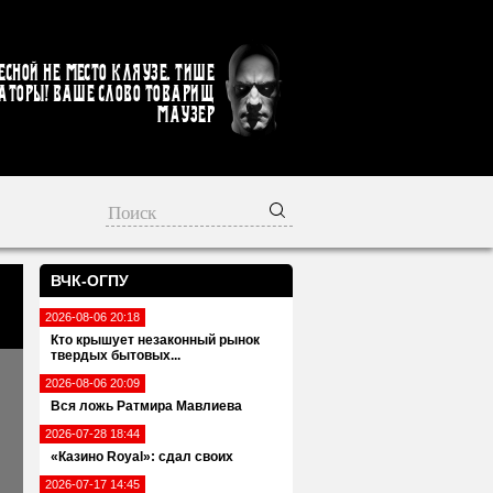
есной не место кляузе. Тише
аторы! Ваше слово товарищ
Маузер
ВЧК-ОГПУ
2026-08-06 20:18
Кто крышует незаконный рынок
твердых бытовых...
2026-08-06 20:09
Вся ложь Ратмира Мавлиева
2026-07-28 18:44
«Казино Royal»: сдал своих
2026-07-17 14:45