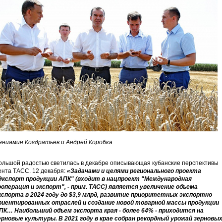
ениамин Когдратьев и Андрей Коробка
ольшой радостью светилась в декабре описывающая кубанские перспективы
ента ТАСС. 12 декабря:
«Задачами и целями регионального проекта
Экспорт продукции АПК" (входит в нацпроект "Международная
ооперация и экспорт", - прим. ТАСС) является увеличение объема
кспорта в 2024 году до $3,9 млрд, развитие приоритетных экспортно
риентированных отраслей и создание новой товарной массы продукции
ПК… Наибольший объем экспорта края - более 64% - приходится на
ерновые культуры. В 2021 году в крае собран рекордный урожай зерновы