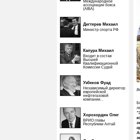
Международной
ассоциации бокса
(AIBA)
Дегтярев Михаил
Министр спорта РФ
Капура Михаил
Входит в состав
Высшей
Квалификационной
Комиссии Судей
Узбеков Фуад
Независимый директор
В
европейской
нефтегазовой
компании...
Б
л
"
Хорохордин Олег
к
ВРИО главы
э
Республики Алтай
о
А
з