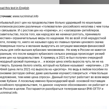
ad this text in English
сточник:
www.rucriminal.info
ебывалый рост цен на продовольствие больно ударивший по кошелькам
иллионов россиян различные «толкователи» российского негатива с чем толь
е связывали. И с ростом цен на «горючку», и с «заговором» ритейлеров.
равительство, посла того, как народ все же начинал роптать, принимало
жесткие» ограничительные меры по наценкам. Но во всей этой нерадостной
уете, почему-то, никто не называл одну из главных причин ценового скачка:
Немеряные понты и желание выкрутить из ситуации максимум финансовой
ользы для себя высших кубанских чиновников». Не кому в России не кажется
транным, что после каждого кубанского сельхоз рекорда происходит резкий
качек цен на продовольствие. К примеру, в 2021-м был получен очередной
екордный урожай пшеницы и… и вскоре цена хлеба выросла чуть ли не на
етверть. Буханка белого хлеба, который на Кубани называют «кирпичик», с 29
ублей (цена лета 2021-го) выросла на «десятку». Но ведь в любом пособии по
кономике (которую сейчас даже школьники изучают) говориться: «Чем больше
редложение, тем ниже цена спроса». Данный постулат работает во всем мире
роме Кубани. А поскольку именно Краснодарский край- основной поставщик
оссийского продовольствия, то данное «научное обоснование» не работает и
ля России в целом. Постараются разобраться телеграм-канал ВЧК-ОГПУ и
ucriminal.info.