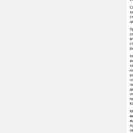
С
з
с
ц
П
о
в
с
р
Н
ж
з
н
р
с
ч
д
ч
п
К
М
м
в
п
с