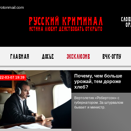
otonmail.com
Русский Криминал
Слов
ор
ИСТИНА ЛЮБИТ ДЕЙСТВОВАТЬ ОТКРЫТО
Главная
Досье
Эксклюзив
ВЧК-ОГПУ
Почему, чем больше
22-03-07 19:39
урожай, тем дороже
хлеб?
Вертолетик «Робертсон» с
губернатором. За штурвалом
бывает и министр.