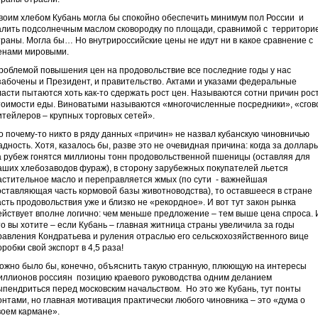
воим хлебом Кубань могла бы спокойно обеспечить минимум пол России и
алить подсолнечным маслом сковородку по площади, сравнимой с территори
траны. Могла бы… Но внутрироссийские цены не идут ни в какое сравнение с
енами мировыми.
роблемой повышения цен на продовольствие все последние годы у нас
забочены и Президент, и правительство. Актами и указами федеральные
ласти пытаются хоть как-то сдержать рост цен. Называются сотни причин рос
тоимости еды. Виноватыми называются «многочисленные посредники», «сгов
итейлеров – крупных торговых сетей».
о почему-то никто в ряду данных «причин» не назвал кубанскую чиновничью
адность. Хотя, казалось бы, разве это не очевидная причина: когда за доллар
а рубеж гонятся миллионы тонн продовольственной пшеницы (оставляя для
аших хлебозаводов фураж), в сторону зарубежных покупателей льется
астительное масло и переправляется жмых (по сути - важнейшая
оставляющая часть кормовой базы животноводства), то оставшееся в стране
асть продовольствия уже и близко не «рекордное». И вот тут закон рынка
ействует вполне логично: чем меньше предложение – тем выше цена спроса. 
то вы хотите – если Кубань – главная житница страны увеличила за годы
равления Кондратьева и руления отраслью его сельскохозяйственного вице
оробки свой экспорт в 4,5 раза!
ожно было бы, конечно, объяснить такую странную, плюющую на интересы
иллионов россиян позицию краевого руководства одним деланием
ыпендриться перед московским начальством. Но это же Кубань, тут понты
онтами, но главная мотивация практически любого чиновника – это «дума о
воем кармане».