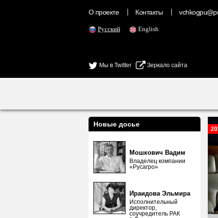
О проекте
Контакты
vchkogpu@pr
Русский
English
Мы в Twitter
Зеркало сайта
Новые досье
20
Мошкович Вадим
Владелец компании
«Русагро»
Ираидова Эльмира
Исполнительный
директор,
соучредитель РАК