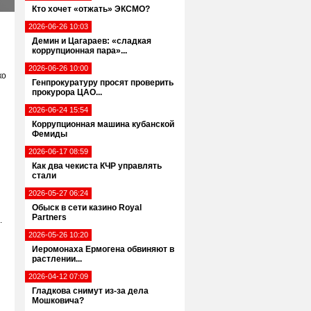
Кто хочет «отжать» ЭКСМО?
2026-06-26 10:03
Демин и Цагараев: «сладкая
коррупционная пара»...
2026-06-26 10:00
ко
Генпрокуратуру просят проверить
прокурора ЦАО...
2026-06-24 15:54
Коррупционная машина кубанской
Фемиды
2026-06-17 08:59
Как два чекиста КЧР управлять
стали
2026-05-27 06:24
Обыск в сети казино Royal
Partners
.
2026-05-26 10:20
Иеромонаха Ермогена обвиняют в
растлении...
2026-04-12 07:09
Гладкова снимут из-за дела
Мошковича?