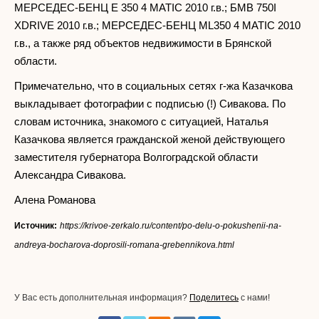
МЕРСЕДЕС-БЕНЦ Е 350 4 МАТIС 2010 г.в.; БМВ 750I
ХDRIVЕ 2010 г.в.; МЕРСЕДЕС-БЕНЦ МL350 4 МАТIС 2010
г.в., а также ряд объектов недвижимости в Брянской
области.
Примечательно, что в социальных сетях г-жа Казачкова
выкладывает фотографии с подписью (!) Сивакова. По
словам источника, знакомого с ситуацией, Наталья
Казачкова является гражданской женой действующего
заместителя губернатора Волгоградской области
Александра Сивакова.
Алена Романова
Источник:
https://krivoe-zerkalo.ru/content/po-delu-o-pokushenii-na-
andreya-bocharova-doprosili-romana-grebennikova.html
У Вас есть дополнительная информация?
Поделитесь
с нами!