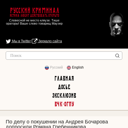
Русский Криминал
Истина любит действовать открыто
Словесной не место кляузе. Тише
ораторы! Ваше слово товарищ Маузер
Мы в Twitter
Зеркало сайта
Русский
English
Главная
Досье
Эксклюзив
ВЧК-ОГПУ
По делу о покушении на Андрея Бочарова
допросили Романа Гребенникова