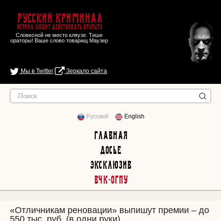
Русский Криминал
Истина любит действовать открыто
Словесной не место кляузе. Тише
ораторы! Ваше слово товарищ Маузер
Мы в Twitter
Зеркало сайта
Русский
English
Главная
Досье
Эксклюзив
ВЧК-ОГПУ
«Отличникам реновации» выпишут премии – до
550 тыс. руб. (в одни руки)