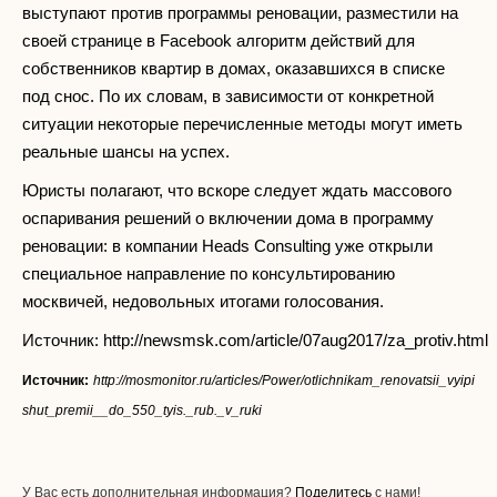
выступают против программы реновации, разместили на
своей странице в Facebook алгоритм действий для
собственников квартир в домах, оказавшихся в списке
под снос. По их словам, в зависимости от конкретной
ситуации некоторые перечисленные методы могут иметь
реальные шансы на успех.
Юристы полагают, что вскоре следует ждать массового
оспаривания решений о включении дома в программу
реновации: в компании Heads Consulting уже открыли
специальное направление по консультированию
москвичей, недовольных итогами голосования.
Источник: http://newsmsk.com/article/07aug2017/za_protiv.html
Источник:
http://mosmonitor.ru/articles/Power/otlichnikam_renovatsii_vyipi
shut_premii__do_550_tyis._rub._v_ruki
У Вас есть дополнительная информация?
Поделитесь
с нами!