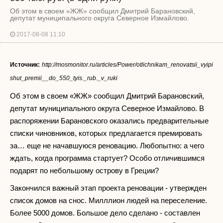
Об этом в своем «ЖЖ» сообщил Дмитрий Барановский,
депутат муниципального округа Северное Измайлово.
2017-08-08 11:10
Источник:
http://mosmonitor.ru/articles/Power/otlichnikam_renovatsii_vyipi
shut_premii__do_550_tyis._rub._v_ruki
Об этом в своем «ЖЖ» сообщил Дмитрий Барановский,
депутат муниципального округа Северное Измайлово. В
распоряжении Барановского оказались предварительные
списки чиновников, которых предлагается премировать
за… еще не начавшуюся реновацию. Любопытно: а чего
ждать, когда программа стартует? Особо отличившимся
подарят по небольшому острову в Греции?
Закончился важный этап проекта реновации - утвержден
список домов на снос. Милллион людей на переселение.
Более 5000 домов. Большое дело сделано - составлен