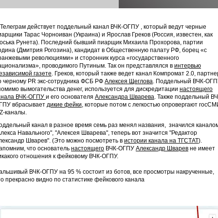
 Телеграм действует поддельный канал ВЧК-ОГПУ , который ведут черные
иарщики Тарас Чорноиван (Украина) и Ярослав Греков (Россия, известен, как
оська Рунета). Последний бывший пиарщик Михаила Прохорова, партии
одина (Дмитрия Рогозина), кандидат в Общественную палату РФ, борец «с
ранжевыми революциями» и сторонник курса «государственного
ационализма», проводимого Путиным. Так он представлялся в
интервью
езависимой газете
. Греков, который также ведет канал Компромат 2.0, партне
о черному PR экс-сотрудника ФСБ РФ
Алексея Щеглова
. Поддельный ВЧК-ОГ
 помимо вымогательства денег, используется для дискредитации
настоящего
анала ВЧК-ОГПУ
и его основателя
Александра Шварева
. Также поддельный ВЧ
ГПУ вбрасывает
дикие фейки
, которые потом с легкостью опровергают госСМ
 Z-каналы.
оддельный канал в разное время семь раз менял названия, значился канало
Алекса Навального", "Алексея Шварева", теперь вот значится "Редактор
лександр Шварев". (Это можно посмотреть в
истории канала на ТГСТАТ
).
апомним, что основатель
настоящего
ВЧК-ОГПУ
Александр Шварев
не имеет
икакого отношения к фейковому ВЧК-ОГПУ.
альшивый ВЧК-ОГПУ на 95 % состоит из ботов, все просмотры накрученные,
то прекрасно видно по статистике фейкового канала