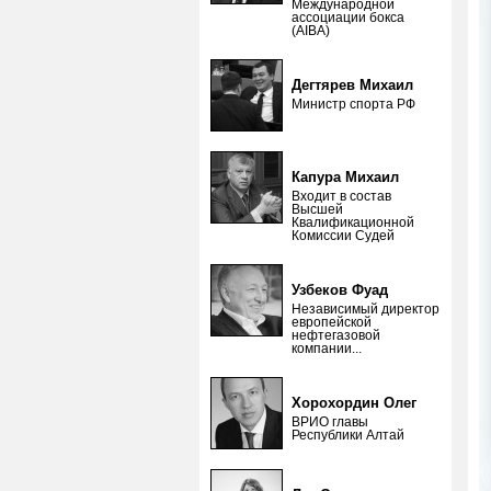
Международной
ассоциации бокса
(AIBA)
Дегтярев Михаил
Министр спорта РФ
Капура Михаил
Входит в состав
Высшей
Квалификационной
Комиссии Судей
Узбеков Фуад
Независимый директор
европейской
нефтегазовой
компании...
Хорохордин Олег
ВРИО главы
Республики Алтай