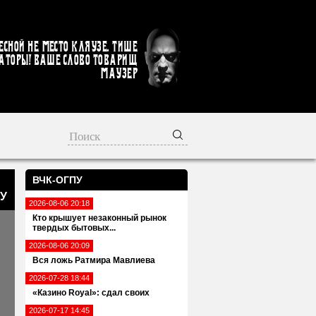
есной не место кляузе. Тише
аторы! Ваше слово товарищ
Маузер
ВЧК-ОГПУ
У
2026-08-06 20:18
Кто крышует незаконный рынок
твердых бытовых...
2026-08-06 20:09
Вся ложь Ратмира Мавлиева
2026-07-28 18:44
«Казино Royal»: сдал своих
2026-07-17 14:45