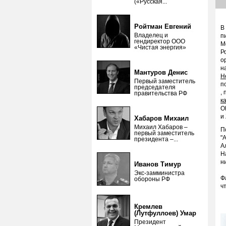
(«Русская...
Ройтман Евгений
В
Владелец и
п
гендиректор ООО
М
«Чистая энергия»
Р
о
н
Мантуров Денис
Н
Первый заместитель
п
председателя
,
правительства РФ
к
О
и
Хабаров Михаил
Михаил Хабаров –
П
первый заместитель
"
президента –...
А
Н
н
Иванов Тимур
Экс-замминистра
Ф
обороны РФ
ч
Кремлев
(Лутфуллоев) Умар
Президент