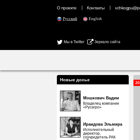
О проекте
Контакты
vchkogpu@pr
Русский
English
Мы в Twitter
Зеркало сайта
Новые досье
20
Мошкович Вадим
Владелец компании
«Русагро»
Ираидова Эльмира
Исполнительный
директор,
соучредитель РАК