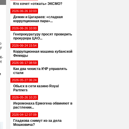
Кто хочет «отжать» ЭКСМО?
2026-06-26 10:03
Демин и Цагараев: «сладкая
коррупционная пара»...
2026-06-26 10:00
Генпрокуратуру просят проверить
прокурора ЦАО...
р
2026-06-24 15:54
ПУ
Коррупционная машина кубанской
Фемиды
К-
И
2026-06-17 08:59
Как два чекиста КЧР управлять
стали
м
2026-05-27 06:24
Обыск в сети казино Royal
Partners
2026-05-26 10:20
Иеромонаха Ермогена обвиняют в
растлении...
2026-04-12 07:09
Гладкова снимут из-за дела
Мошковича?