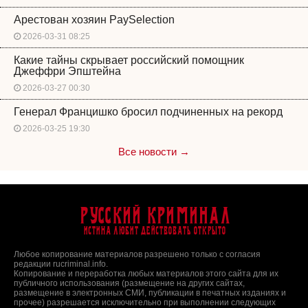
Арестован хозяин PaySelection
2026-03-31 08:25
Какие тайны скрывает российский помощник
Джеффри Эпштейна
2026-03-27 00:30
Генерал Францишко бросил подчиненных на рекорд
2026-03-25 19:30
Все новости →
Русский Криминал
Истина любит действовать открыто
Любое копирование материалов разрешено только с согласия
редакции rucriminal.info.
Копирование и переработка любых материалов этого сайта для их
публичного использования (размещение на других сайтах,
размещение в электронных СМИ, публикации в печатных изданиях и
прочее) разрешается исключительно при выполнении следующих