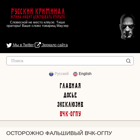
Русский Криминал
Истина любит действовать открыто
Словесной не место кляузе. Тише
ораторы! Ваше слово товарищ Маузер
Мы в Twitter
Зеркало сайта
Русский
English
Главная
Досье
Эксклюзив
ВЧК-ОГПУ
ОСТОРОЖНО ФАЛЬШИВЫЙ ВЧК-ОГПУ