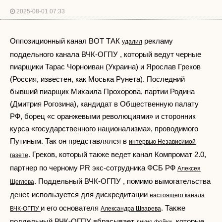
2025-08-01 07:33
Оппозиционный канал ВОТ ТАК
рекламу
удалил
поддельного канала ВЧК-ОГПУ , который ведут черные
пиарщики Тарас Чорноиван (Украина) и Ярослав Греков
(Россия, известен, как Моська Рунета). Последний
бывший пиарщик Михаила Прохорова, партии Родина
(Дмитрия Рогозина), кандидат в Общественную палату
РФ, борец «с оранжевыми революциями» и сторонник
курса «государственного национализма», проводимого
Путиным. Так он представлялся в
интервью Независимой
. Греков, который также ведет канал Компромат 2.0,
газете
партнер по черному PR экс-сотрудника ФСБ РФ
Алексея
. Поддельный ВЧК-ОГПУ , помимо вымогательства
Щеглова
денег, используется для дискредитации
настоящего канала
и его основателя
. Также
ВЧК-ОГПУ
Александра Шварева
поддельный ВЧК-ОГПУ вбрасывает
, которые