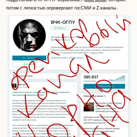
дикие фейки
потом с легкостью опровергают госСМИ и Z-каналы.