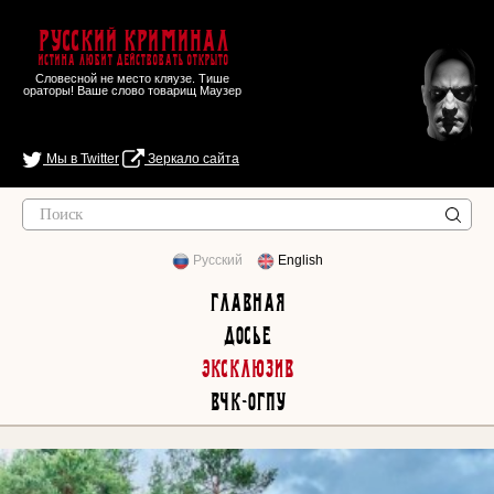
Русский Криминал
Истина любит действовать открыто
Словесной не место кляузе. Тише
ораторы! Ваше слово товарищ Маузер
Мы в Twitter
Зеркало сайта
Русский
English
Главная
Досье
Эксклюзив
ВЧК-ОГПУ