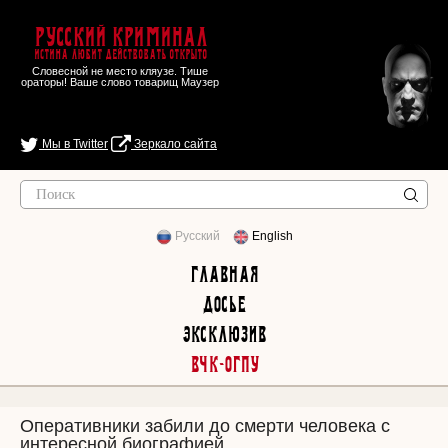
Русский Криминал
Истина любит действовать открыто
Словесной не место кляузе. Тише
ораторы! Ваше слово товарищ Маузер
Мы в Twitter
Зеркало сайта
Русский
English
Главная
Досье
Эксклюзив
ВЧК-ОГПУ
Оперативники забили до смерти человека с
интересной биографией