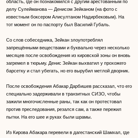
область, где он познакомился с другим арестованным по
делу Сулейманова — Денисом Зейканом (на фото с
известным боксером Алисултаном Надирбековым). На
тот момент он по паспорту был Василий Губаль.
Со слов собеседника, Зейкан злоупотреблял
запрещёнными веществами и буквально через несколько
месяцев после освобождения из кировской зоны он вновь
загремел в тюрьму. Денис Зейкан выхватил у прохожего
барсетку и стал убегать, но его вырубил метлой дворник.
После освобождения Абакар Дарбишев рассказал, что его
специально задерживали в транзитных СИЗО, чтобы
зажили многочисленные раны, так как он протестовал
против преследования, резался сам, а также пережил
пытки. На его шее и руках были шрамы.
Из Кирова Абакара перевели в дагестанский Шамхал, где