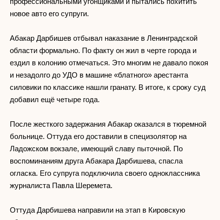
профессиональными угонщиками и пытались похитить
новое авто его супруги.
Абакар Дарбишев отбывал наказание в Ленинградской
области формально. По факту он жил в черте города и
ездил в колонию отмечаться. Это многим не давало покоя
и незадолго до УДО в машине «блатного» арестанта
силовики по классике нашли гранату. В итоге, к сроку суд
добавил ещё четыре года.
После жесткого задержания Абакар оказался в тюремной
больнице. Оттуда его доставили в специзолятор на
Ладожском вокзале, имеющий славу пыточной. По
воспоминаниям друга Абакара Дарбишева, спасла
огласка. Его супруга подключила своего одноклассника
журналиста Павла Шеремета.
Оттуда Дарбишева направили на этап в Кировскую