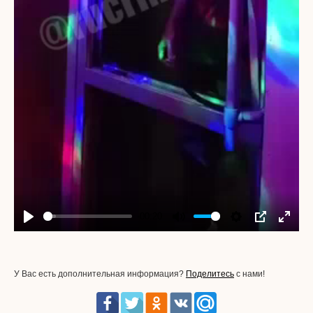
-00:20
Play
Mute
Settings
PIP
Enter
fullscr
У Вас есть дополнительная информация?
Поделитесь
с нами!