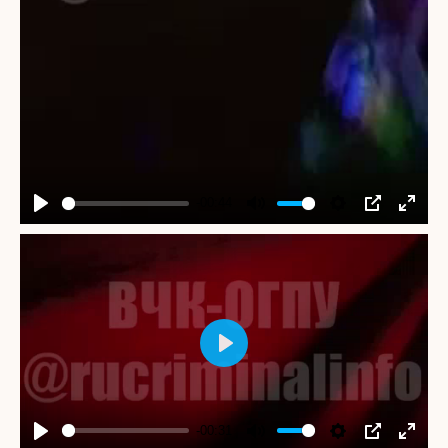
-00:44
Play
Mute
Settings
PIP
Enter
fullscr
Play
-00:31