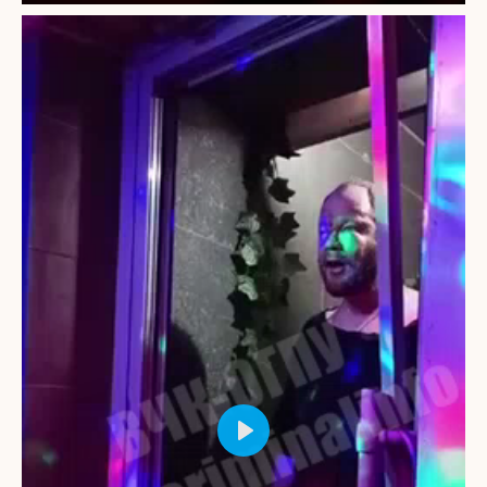
Play
Mute
Settings
PIP
Enter
fullscr
Play