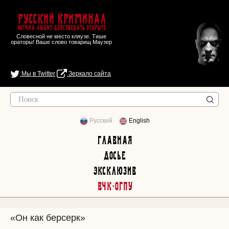
Русский Криминал
Истина любит действовать открыто
Словесной не место кляузе. Тише
ораторы! Ваше слово товарищ Маузер
Мы в Twitter
Зеркало сайта
Русский
English
Главная
Досье
Эксклюзив
ВЧК-ОГПУ
«Он как берсерк»