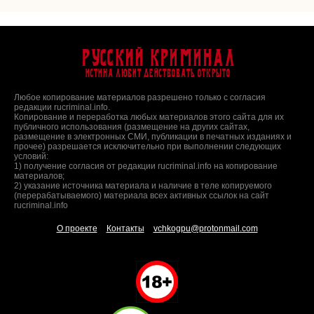
Русский Криминал
Истина любит действовать открыто
Любое копирование материалов разрешено только с согласия
редакции rucriminal.info.
Копирование и переработка любых материалов этого сайта для их
публичного использования (размещение на других сайтах,
размещение в электронных СМИ, публикации в печатных изданиях и
прочее) разрешается исключительно при выполнении следующих
условий:
1) получение согласия от редакции rucriminal.info на копирование
материалов;
2) указание источника материала и наличие в теле копируемого
(перерабатываемого) материала всех активных ссылок на сайт
rucriminal.info
О проекте
Контакты
vchkogpu@protonmail.com