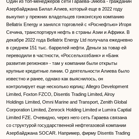
Один из топ-менеджеров сети Гараева-Эйюба - гражданин
Азербайджана Билал Алиев, который еще в 2022 году
выкупил у прежних владельцев гонконгскую компанию
Bellatrix Energy и занялся торговлей с «Роснефтью» Игоря
Сечина, транспортируя нефть в страны Азии и Африки. В
декабре 2022 года Bellatrix Energy Ltd получала ежедневно
в среднем 151 тыс. баррелей нефти. Деньги за товар ей
переводили в частности, «Россельхозбанк» и «Банк
развития регионов» - там у компании были открыты
крупные кредитные линии. О деятельности Алиева было
известно и ранее, однако как выяснилось, он
контролирует еще несколько юрлиц: Allegro Development
Limited, Foxton FZCO, Disentis Trading Limited, Alroy
Holdings Limited, Omni Marine and Transport, Zenith Global
Corporation Limited, Zenrock Holding Limited и Lumira Captial
Limited FZE. Очевидно, через него сеть Гараева связана
со структурой государственной нефтегазовой компании
Азербайджана SOCAR. Например, фирму Disentis Trading