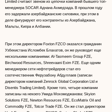
Limited считают звеном из цепочки компаний бывшего топ-
менеджера SOCAR Аднана Ахмедзада. В прошлом году
его задержали азербайджанские силовики, при этом в
деле фигурируют его контрагенты из Азербайджана,
Мальты, Кипра и Албании.
При этом директором Foxton FZCO оказался гражданин
Узбекистана Исломбек Блахатов, он же руководит еще
несколькими компаниями: Al-Tasmeem Group FZE,
Birchwood Resources, Shreevaani Exim FZE. Еще одним
менеджером сети нефтетрейдеров стал его
соотечественник Ферузабону Абдуллаев (записан
директором компаний Zenrock Global Corporation Ltd и
Disentis Trading Limited). Кроме того, четыре компании
записаны на некоего Умида Мохомоджанова: Skyion
Solutions FZE, Newton Resources FZE, EcoMatrix Oil and
Commodity FZE, Totcor Trade FZE. Он же стал директором