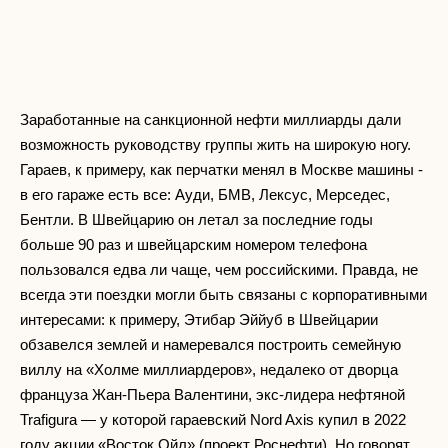
Заработанные на санкционной нефти миллиарды дали
возможность руководству группы жить на широкую ногу.
Гараев, к примеру, как перчатки менял в Москве машины -
в его гараже есть все: Ауди, БМВ, Лексус, Мерседес,
Бентли. В Швейцарию он летал за последние годы
больше 90 раз и швейцарским номером телефона
пользовался едва ли чаще, чем российскими. Правда, не
всегда эти поездки могли быть связаны с корпоративными
интересами: к примеру, Этибар Эййуб в Швейцарии
обзавелся землей и намеревался построить семейную
виллу на «Холме миллиардеров», недалеко от дворца
француза Жан-Пьера Валентини, экс-лидера нефтяной
Trafigura — у которой гараевский Nord Axis купил в 2022
году акции «Восток Ойл» (проект Роснефти). Но говорят,