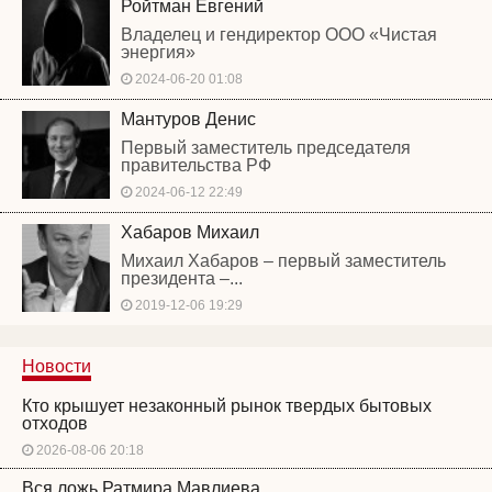
Ройтман Евгений
Владелец и гендиректор ООО «Чистая
энергия»
2024-06-20 01:08
Мантуров Денис
Первый заместитель председателя
правительства РФ
2024-06-12 22:49
Хабаров Михаил
Михаил Хабаров – первый заместитель
президента –...
2019-12-06 19:29
Новости
Кто крышует незаконный рынок твердых бытовых
отходов
2026-08-06 20:18
Вся ложь Ратмира Мавлиева