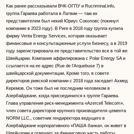
Как ранее рассказывали ВЧК-ОГПУ и Rucriminal.info,
группа Гараева работала в Латвии — там их
представителем был некий Юриус Соколовс (покинул
компанию в 2023 году). В Риге в 2018 году группа купила
фирму Venta Energy Services, которая оказывает
финансовые и консультационные услуги бизнесу, а в 2019
году зарегистрировала ее представительство все в той же
Швейцарии. Компания аффилирована с Polar Energy SA и
ссылается на ее адрес (Rue de l'Arquebuse 7) в
швейцарской документации. Кроме того, в совете
директоров рижской компании с 2018 года заседает Ахмед
Керемов. Он тоже был не последним человеком в
Азербайджане, когда присоединился к группе Гараева.
Глава управления риск-менеджмента «Azercell Telecom»,
член совета директоров крупного производителя цемента
NORM LLC., советник гендиректора ведущего в
Азербайджане корпоративного «ПАША банка», он живет в
Швейцарии и отвечает за финансовую часть работы