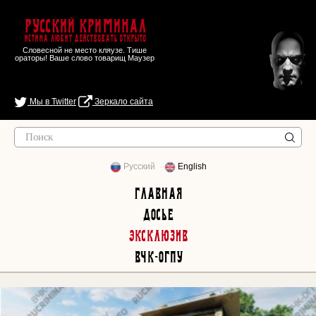
Русский Криминал
Истина любит действовать открыто
Словесной не место кляузе. Тише
ораторы! Ваше слово товарищ Маузер
Мы в Twitter
Зеркало сайта
Русский
English
Главная
Досье
Эксклюзив
ВЧК-ОГПУ