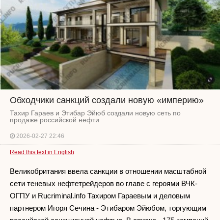
Обходчики санкций создали новую «империю»
Тахир Гараев и Этибар Эйюб создали новую сеть по
продаже российской нефти
2026-02-27 22:46
Read this text in English
Великобритания ввела санкции в отношении масштабной
сети теневых нефтетрейдеров во главе с героями ВЧК-
ОГПУ и Rucriminal.info Тахиром Гараевым и деловым
партнером Игоря Сечина - Этибаром Эйюбом, торгующим