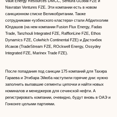
Vault Energy Resources DMCC, Sentura GLobal FZE и
Navratan Ventures FZE. Эти компании есть в новом
санкционном списке Великобритании. Также
сотрудниками «узбекского кластера» стали Абдилхолим
Юлдашов (на нем компании Fusion Flux Energy, Fadas
Trade, Tanzhouli Integrated FZE, RafflonLine FZE, Ethos
Dynamics FZE, Colwhich Continental FZE) и Дастонбек
Исаков (TradeStream FZE, ROckwell Energy, Ossydey
Integrated FZE, Marinex Trade FZE).
После попадания под санкции 175 компаний для Тахира
Гараева и Этибара Эйюба наступили горячие дни: нужно
заполнить выпавшие сегменты цепочки и найти новых
номиналов и менеджеров для сечинской нефти. А
регистрировать компании, очевидно, будут вновь в ОАЭ и
Гонконге целыми партиями.