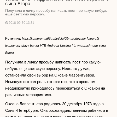
сына Егора
Получила в личку просьбу написать пост про какую-нибудь
еще светскую персону.
2018-09-30 13:31
Источник:
https://kompromat66.ru/article/Obnarodovany-fotografii-
lyubovnicy-glavy-banka-VTB-Andreya-Kostina-i-ih-vnebrachnogo-syna-
Egora
Получила в личку просьбу написать пост про какую-
нибудь еще светскую персону. Недолго думая,
остановила свой выбор на Оксане Лаврентьевой.
Немалую сыграл роль тот фактор, что в прошлом
неоднократно приходилось пересекаться с Оксаной на
различных мероприятиях.
Оксана Лаврентьева родилась 30 декабря 1978 года в
Санкт-Петербурге. Она росла единственным ребенком в
семье, училась в школе и посещала художественную