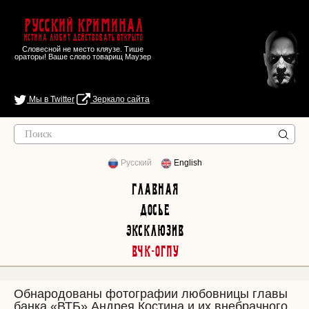
Русский Криминал
Истина любит действовать открыто
Словесной не место кляузе. Тише
ораторы! Ваше слово товарищ Маузер
Мы в Twitter
Зеркало сайта
Русский
English
Главная
Досье
Эксклюзив
ВЧК-ОГПУ
Обнародованы фотографии любовницы главы
банка «ВТБ» Андрея Костина и их внебрачного