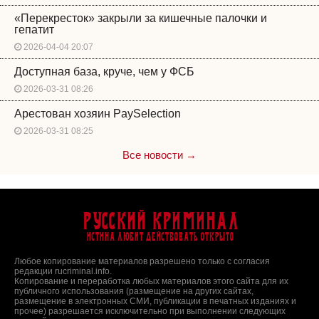
«Перекресток» закрыли за кишечные палочки и
гепатит
2026-04-04 20:07
Доступная база, круче, чем у ФСБ
2026-03-31 08:26
Арестован хозяин PaySelection
2026-03-31 08:25
Все новости →
Русский Криминал
Истина любит действовать открыто
Любое копирование материалов разрешено только с согласия
редакции rucriminal.info.
Копирование и переработка любых материалов этого сайта для их
публичного использования (размещение на других сайтах,
размещение в электронных СМИ, публикации в печатных изданиях и
прочее) разрешается исключительно при выполнении следующих