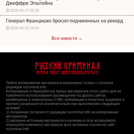
Джеффри Эпштейна
2026-03-27 00:30
Генерал Францишко бросил подчиненных на рекорд
2026-03-25 19:30
Все новости →
Русский Криминал
Истина любит действовать открыто
Любое копирование материалов разрешено только с согласия
редакции rucriminal.info.
Копирование и переработка любых материалов этого сайта для их
публичного использования (размещение на других сайтах,
размещение в электронных СМИ, публикации в печатных изданиях и
прочее) разрешается исключительно при выполнении следующих
условий:
1) получение согласия от редакции rucriminal.info на копирование
материалов;
2) указание источника материала и наличие в теле копируемого
(перерабатываемого) материала всех активных ссылок на сайт
rucriminal.info