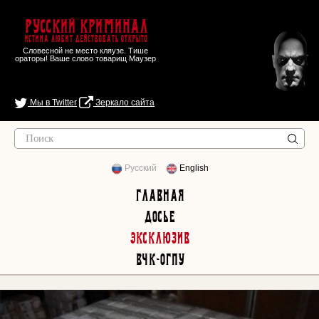
Русский Криминал
Истина любит действовать открыто
Словесной не место кляузе. Тише
ораторы! Ваше слово товарищ Маузер
Мы в Twitter
Зеркало сайта
Русский
English
Главная
Досье
Эксклюзив
ВЧК-ОГПУ