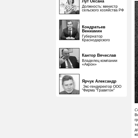
Лут Оксана
Должность: министр
сельского хозяйства РФ
Кондратьев
Вениамин
Губернатор
Краснодарского
Кантор Вячеслав
Владелец компании
«Акрон»
Ярчук Александр
Экс-гендиректор ООО
"Фирма "Гравитон"
С
В
г
т
д
к