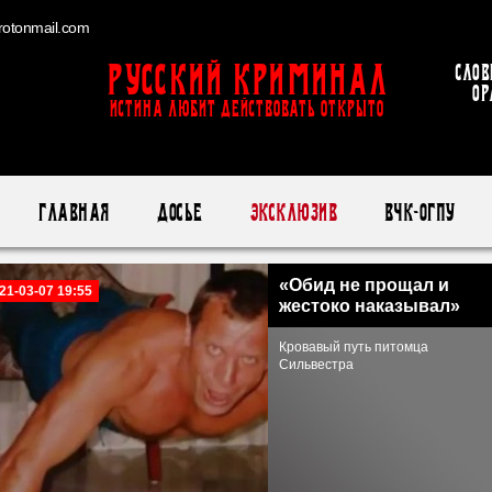
otonmail.com
Русский Криминал
Слов
ор
ИСТИНА ЛЮБИТ ДЕЙСТВОВАТЬ ОТКРЫТО
Главная
Досье
Эксклюзив
ВЧК-ОГПУ
«Обид не прощал и
21-03-07 19:55
жестоко наказывал»
Кровавый путь питомца
Сильвестра