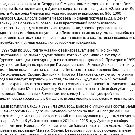
т Федосеева, а потом от Безрукова С.А. денежные средства в конверте. Все
онверты были подписаны, н Лупичев видел конверт с надписью «Замятин». До
мерти Федосеева Лупичев получал ежемесячно примерно по 800-1000
олларов США, а после смерти Федосеева Пискарев поручил выдачу денег
арьяну. Для слежки или совершения преступлений использовались
ранспортные средства участников группировки, зарегистрированные на
одставных лиц. Иногда по указанию Пискарева на используемых автомобилях
огли меняться государственные регистрационные знаки, которые похищались
втомобилей, принадлежавших посторонним гражданам.
 1997года по 2003 год по указанию Пискарева Лупичев лично снимал
егистрационные знаки с других машин, которые хранились в яхт-клубе
Буревестник» для последующего совершения преступлений. Примерно в 199
оду в состав банды по протекции Пискарева вошел Земцов Денис по прозвищу
ама. После покушения на свою жизнь Пискарев по предложению Земцова нан
ебе охранников Юровых Дмитрия и Николая. Пискарев сразу сказал, что этим
юдям не следует поручать убийства, так как они будут его личной охраной.
акже в охране Пискарева работал Иван мужчина очень крепкого телосложения
о слов братьев Юровых Лупичеву было известно, что этот Иван был убит и где
о закопан Пискаревым и Земцовым, поскольку Иван стал употреблять
аркотические средства, а в банде это всегда оценивалось очень отрицательно
ишин вступил в банду а 1999 или 2000 году. Вместе с Мишиным в состав банд
ошли «спортивный и дерзкий» молодой человек по имени Олег (по данным
ледствия Щесняк О.Н.) и светловолосый крепкий мужчина (по данным следств
акаров А.М.), об убийстве которого в 2014 или 2015 году Лупичеву сообщил
ров Дмитрий. Вместе с Мишиным в состав банды также вошел Безруков Серг
рьевич по прозвищу Мистер. Обычно Безрукову поручалось осуществление