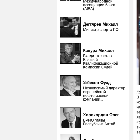
Международной
ассоциации бокса
(AIBA)
Дегтярев Михаил
Министр спорта РФ
Капура Михаил
Входит в состав
Высшей
Квалификационной
Комиссии Судей
Узбеков Фуад
Независимый директор
европейской
К
нефтегазовой
В
компании...
к
к
в
Хорохордин Олег
я
ВРИО главы
«
Республики Алтай
з
з