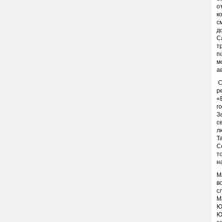
о
к
с
д
С
т
п
м
а
С
р
«
г
З
с
л
Т
С
т
н
М
в
с
М
Ю
Ю