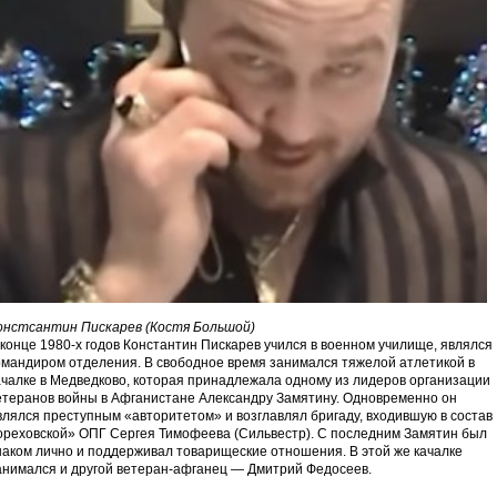
онстсантин Пискарев (Костя Большой)
 конце 1980-х годов Константин Пискарев учился в военном училище, являлся
омандиром отделения. В свободное время занимался тяжелой атлетикой в
ачалке в Медведково, которая принадлежала одному из лидеров организации
етеранов войны в Афганистане Александру Замятину. Одновременно он
влялся преступным «авторитетом» и возглавлял бригаду, входившую в состав
ореховской» ОПГ Сергея Тимофеева (Сильвестр). С последним Замятин был
наком лично и поддерживал товарищеские отношения. В этой же качалке
анимался и другой ветеран-афганец — Дмитрий Федосеев.