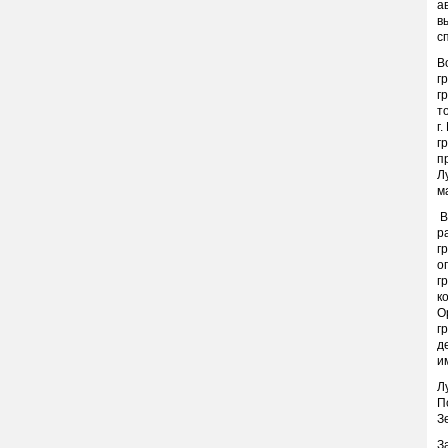
а
в
с
В
г
г
т
г
г
п
Л
м
В
р
г
о
г
к
О
г
д
и
Л
П
З
З