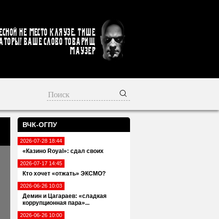
есной не место кляузе. Тише
аторы! Ваше слово товарищ
Маузер
ВЧК-ОГПУ
2026-07-28 18:44
«Казино Royal»: сдал своих
2026-07-17 14:45
Кто хочет «отжать» ЭКСМО?
2026-06-26 10:03
Демин и Цагараев: «сладкая
коррупционная пара»...
2026-06-26 10:00