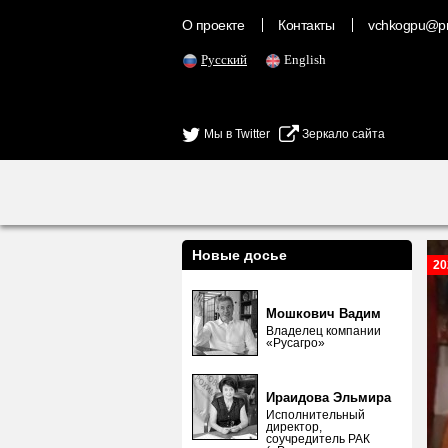
О проекте
Контакты
vchkogpu@pr
Русский
English
Мы в Twitter
Зеркало сайта
Новые досье
20
Мошкович Вадим
Владелец компании
«Русагро»
Ираидова Эльмира
Исполнительный
директор,
соучредитель РАК