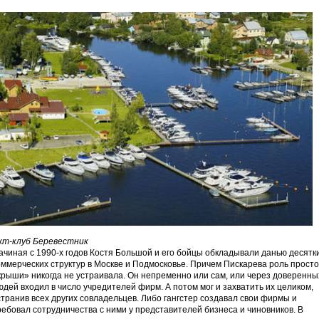
хт-клуб Беревестник
ачиная с 1990-х годов Костя Большой и его бойцы обкладывали данью десятк
оммерческих структур в Москве и Подмосковье. Причем Пискарева роль просто
крыши» никогда не устраивала. Он непременно или сам, или через доверенны
юдей входил в число учредителей фирм. А потом мог и захватить их целиком,
странив всех других совладельцев. Либо гангстер создавал свои фирмы и
ребовал сотрудничества с ними у представителей бизнеса и чиновников. В