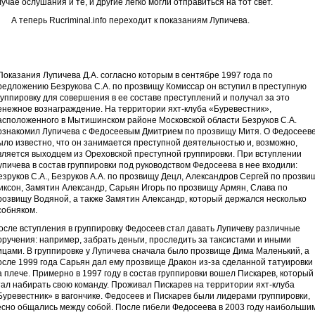
лучае ослушания и те, и другие легко могли отправиться на тот свет.
 теперь Rucriminal.info переходит к показаниям Лупичева.
Показания Лупичева Д.А. согласно которым в сентябре 1997 года по
редложению Безрукова С.А. по прозвищу Комиссар он вступил в преступную
руппировку для совершения в ее составе преступлений и получал за это
енежное вознаграждение. На территории яхт-клуба «Буревестник»,
асположенного в Мытишинском районе Московской области Безруков С.А.
ознакомил Лупичева с Федосеевым Дмитрием по прозвищу Митя. О Федосеев
ыло известно, что он занимается преступной деятельностью и, возможно,
вляется выходцем из Ореховской преступной группировки. При вступлении
упичева в состав группировки под руководством Федосеева в нее входили:
езруков С.А., Безруков А.А. по прозвищу Децл, Александров Сергей по прозви
иксон, Замятин Александр, Сарьян Игорь по прозвищу Армян, Слава по
розвищу Водяной, а также Замятин Александр, который держался несколько
собняком.
осле вступления в группировку Федосеев стал давать Лупичеву различные
оручения: например, забрать деньги, проследить за таксистами и иными
ицами. В группировке у Лупичева сначала было прозвище Дима Маленький, а
осле 1999 года Сарьян дал ему прозвище Дракон из-за сделанной татуировки
а плече. Примерно в 1997 году в состав группировки вошел Пискарев, который
тал набирать свою команду. Проживал Пискарев на территории яхт-клуба
Буревестник» в вагончике. Федосеев и Пискарев были лидерами группировки,
есно общались между собой. После гибели Федосеева в 2003 году наибольши