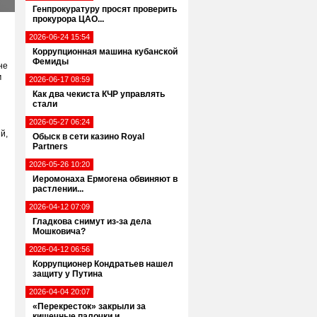
Генпрокуратуру просят проверить
прокурора ЦАО...
2026-06-24 15:54
Коррупционная машина кубанской
Фемиды
не
м
2026-06-17 08:59
Как два чекиста КЧР управлять
стали
2026-05-27 06:24
й,
Обыск в сети казино Royal
Partners
2026-05-26 10:20
Иеромонаха Ермогена обвиняют в
растлении...
2026-04-12 07:09
Гладкова снимут из-за дела
Мошковича?
2026-04-12 06:56
Коррупционер Кондратьев нашел
защиту у Путина
2026-04-04 20:07
«Перекресток» закрыли за
кишечные палочки и...