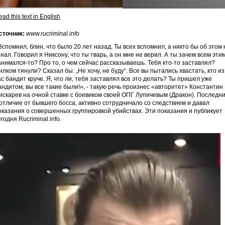
ad this text in English
сточник:
www.rucriminal.info
Вспомнил, блин, что было 20 лет назад. Ты всех вспомнил, а никто бы об этом 
знал. Говорил я Никсону, что ты тварь, а он мне не верил. А ты зачем всем эти
анимался-то? Про то, о чем сейчас рассказываешь. Тебя кто-то заставлял?
илком тянули? Сказал бы: „Не хочу, не буду“. Все вы пытались хвастать, кто из
ас бандит круче. Я, что ли, тебя заставлял все это делать? Ты пришел уже
андитом, вы все такие были!», - такую речь произнес «авторитет» Константин
искарев на очной ставке с боевиком своей ОПГ Лупичевым (Дракон). Последни
 отличие от бывшего босса, активно сотрудничало со следствием и давал
оказания о совершенных группировкой убийствах. Эти показания и публикует
егодня Rucriminal.info.