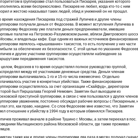
вторитетом в группировке стал пользоваться Пискарев, указания которого
ыполнялись всеми беспрекословно. Пискарев не любил, когда кто-то с ним
порил и жестоко наказывал таких людей, обид и унижений он не прощал.
о время нахождения Пискарева под стражей Лупичев и другие члены
руппировки получали деньги от Федосеева. В момент вступления Лупичева в
руппировку Федосееву уже платили деньги предприниматели, имевшие
орговые палатки на Петровско-Разумовском рынке, вблизи Дмитровского шосс
. Москвы, и владельцы кафе. Еще одним из важных источников финансировани
руппировки являлось «крышевание» таксистов, то есть получение у них части
рибыли за обеспечение их безопасности. С этой целью по указанию Федосее
упичев и другие участники группировки осуществляли наблюдение за
аршрутами передвижения таксистов.
 целом, Федосеев в то время осуществлял полное руководство группой,
аспределял между её участниками денежные средства. Деньги членам
руппировки выплачивались 1-го и 15-го числа ежемесячно. Отдельно
плачивалось участие в конкретных убийствах. Также финансирование
руппировки осуществлялось за счет организации «Скайфуд», директором
оторой был Пирцхалава Георгий Немович. Замятин был выходцем из
реховской преступной группировки, в связи с чем пользовался у других членов
руппировки уважением, постоянно обсуждал рабочие вопросы с Пискареным, 
елал это, как право, наедине. Со слов Федосееве мне известно, что Замятин
мел отношение к убийству в 1994 году в которым обвинялся Пискарев.
упичев проживал вначале в рaйоне Тушино г. Москвы, а затем переехал в пос.
оведники Мытищинского района Московской областн, где также проживал
емцов.
амятин также как и другие члены группировки два раза в месяц получал снача