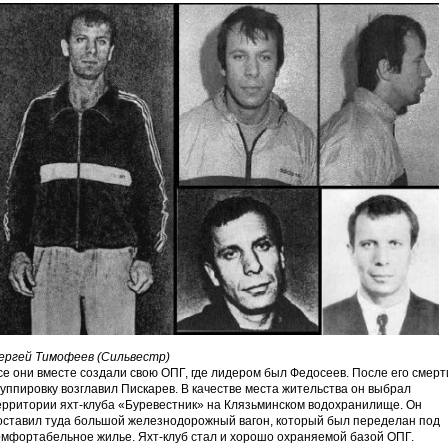
ергей Тимофеев (Сильвестр)
се они вместе создали свою ОПГ, где лидером был Федосеев. После его смерт
руппировку возглавил Пискарев. В качестве места жительства он выбрал
ерритории яхт-клуба «Буревестник» на Клязьминском водохранилище. Он
оставил туда большой железнодорожный вагон, который был переделан под
омфортабельное жилье. Яхт-клуб стал и хорошо охраняемой базой ОПГ.