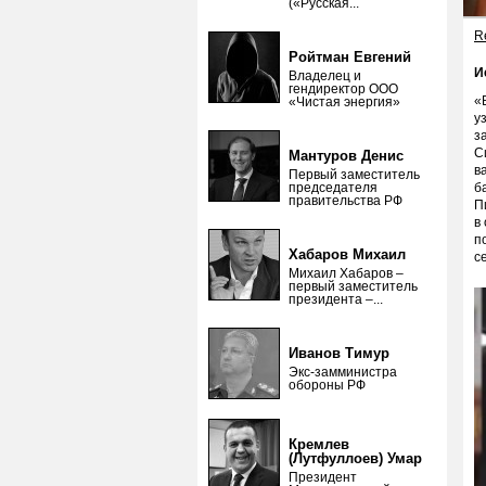
(«Русская...
Re
Ройтман Евгений
И
Владелец и
гендиректор ООО
«
«Чистая энергия»
у
з
С
Мантуров Денис
в
Первый заместитель
председателя
б
правительства РФ
П
в
п
Хабаров Михаил
с
Михаил Хабаров –
первый заместитель
президента –...
Иванов Тимур
Экс-замминистра
обороны РФ
Кремлев
(Лутфуллоев) Умар
Президент