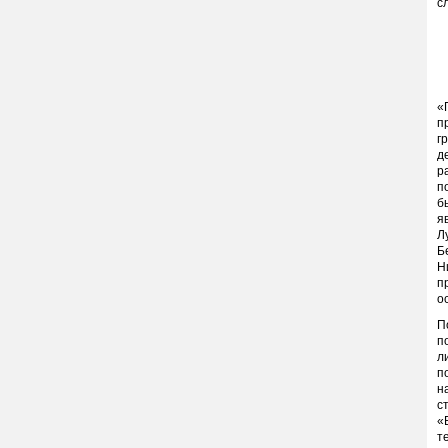
с
А
«
п
г
д
р
п
б
я
Л
Б
Н
п
о
П
п
л
п
н
с
«
т