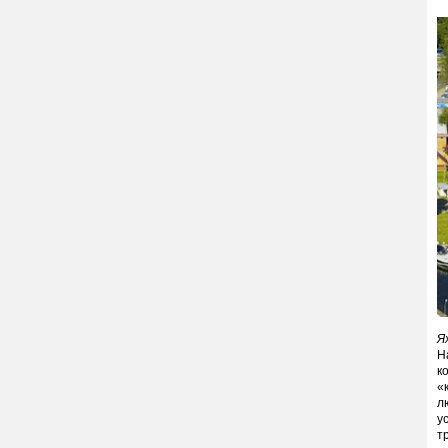
Я
Н
к
«
л
у
т