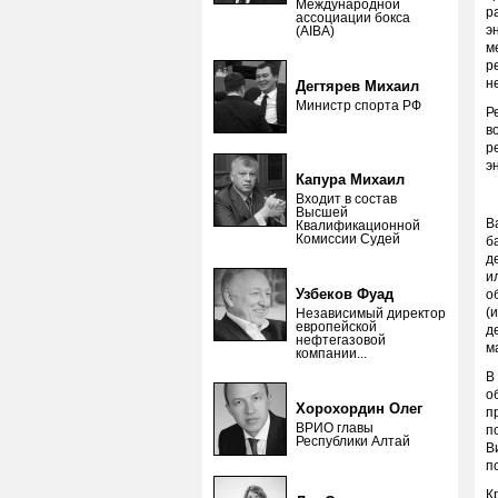
Международной
р
ассоциации бокса
э
(AIBA)
м
р
н
Дегтярев Михаил
Министр спорта РФ
Р
в
р
э
Капура Михаил
Входит в состав
Высшей
В
Квалификационной
Комиссии Судей
б
д
и
Узбеков Фуад
о
(
Независимый директор
европейской
д
нефтегазовой
м
компании...
В
о
Хорохордин Олег
п
ВРИО главы
п
Республики Алтай
В
п
К