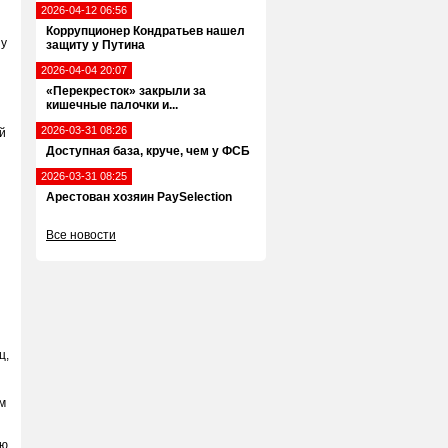
2026-04-12 06:56
Коррупционер Кондратьев нашел
 у
защиту у Путина
2026-04-04 20:07
«Перекресток» закрыли за
кишечные палочки и...
2026-03-31 08:26
й
Доступная база, круче, чем у ФСБ
2026-03-31 08:25
Арестован хозяин PaySelection
Все новости
ц,
м
ию