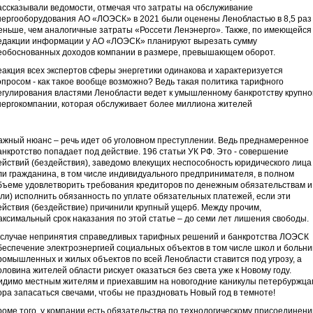
ассказывали ведомости, отмечая что затраты на обслуживание
нергооборудования АО «ЛОЭСК» в 2021 были оценены Ленобластью в 8,5 раз
еньше, чем аналогичные затраты «Россети Ленэнерго». Также, по имеющейся
едакции информации у АО «ЛОЭСК» планируют вырезать сумму
еобоснованных доходов компании в размере, превышающем оборот.
еакция всех экспертов сферы энергетики одинакова и характеризуется
опросом - как такое вообще возможно? Ведь такая политика тарифного
егулирования властями Ленобласти ведет к умышленному банкротству крупно
нергокомпании, которая обслуживает более миллиона жителей
ажный нюанс – речь идет об уголовном преступлении. Ведь преднамеренное
анкротство попадает под действие. 196 статьи УК РФ. Это - совершение
ействий (бездействия), заведомо влекущих неспособность юридического лица
ли гражданина, в том числе индивидуального предпринимателя, в полном
бъеме удовлетворить требования кредиторов по денежным обязательствам и
или) исполнить обязанность по уплате обязательных платежей, если эти
ействия (бездействие) причинили крупный ущерб. Между прочим,
аксимальный срок наказания по этой статье – до семи лет лишения свободы.
 случае непринятия справедливых тарифных решений и банкротства ЛОЭСК
беспечение электроэнергией социальных объектов в том числе школ и больни
ромышленных и жилых объектов по всей Ленобласти ставится под угрозу, а
оловина жителей области рискует оказаться без света уже к Новому году.
идимо местным жителям и приехавшим на новогодние каникулы петербуржца
ора запасаться свечами, чтобы не праздновать Новый год в темноте!
роме того, у компании есть обязательства по технологическому присоединен