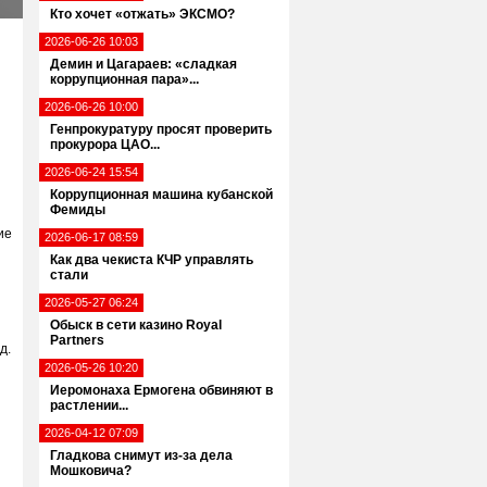
Кто хочет «отжать» ЭКСМО?
2026-06-26 10:03
Демин и Цагараев: «сладкая
коррупционная пара»...
2026-06-26 10:00
Генпрокуратуру просят проверить
прокурора ЦАО...
2026-06-24 15:54
Коррупционная машина кубанской
Фемиды
ие
2026-06-17 08:59
Как два чекиста КЧР управлять
стали
2026-05-27 06:24
Обыск в сети казино Royal
Partners
д.
2026-05-26 10:20
Иеромонаха Ермогена обвиняют в
растлении...
2026-04-12 07:09
Гладкова снимут из-за дела
Мошковича?