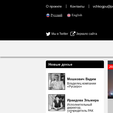
О проекте
Контакты
vchkogpu@pr
Русский
English
Мы в Twitter
Зеркало сайта
Новые досье
20
Мошкович Вадим
Владелец компании
«Русагро»
Ираидова Эльмира
Исполнительный
директор,
соучредитель РАК