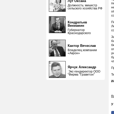
Лут Оксана
п
Должность: министр
н
сельского хозяйства РФ
о
с
Кондратьев
П
Вениамин
Л
Губернатор
с
Краснодарского
З
б
б
Кантор Вячеслав
о
Владелец компании
«Акрон»
у
б
ч
Ярчук Александр
П
Экс-гендиректор ООО
"Фирма "Гравитон"
Т
И
Re
У