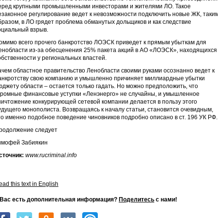
еред крупными промышленными инвесторами и жителями ЛО. Такое
езаконное регулирование ведет к невозможности подключить новые ЖК, таки
бразом, в ЛО грядет проблема обманутых дольщиков и как следствие
оциальный взрыв.
омимо всего прочего банкротство ЛОЭСК приведет к прямым убыткам для
енобласти из-за обесценения 25% пакета акций в АО «ЛОЭСК», находящихся
обственности у региональных властей.
ачем областное правительство Ленобласти своими руками осознанно ведет к
анкротству свою компанию и умышленно причиняет миллиардные убытки
юджету области – остается только гадать. Но можно предположить, что
громные финансовые уступки «Ленэнерго» не случайны, и умышленное
ничтожение конкурирующей сетевой компании делается в пользу этого
удущего монополиста. Возвращаясь к началу статьи, становится очевидным,
то именно подобное поведение чиновников подробно описано в ст. 196 УК РФ.
родолжение следует
имофей Забиякин
сточник:
www.rucriminal.info
ad this text in English
 Вас есть дополнительная информация?
Поделитесь
с нами!