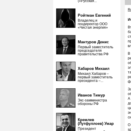
(«Русская...
Re
Ройтман Евгений
И
Владелец и
гендиректор ООО
В
«Чистая энергия»
б
с
п
Мантуров Денис
в
Первый заместитель
председателя
В
правительства РФ
р
о
э
Хабаров Михаил
т
Михаил Хабаров –
р
первый заместитель
президента –...
ф
З
о
Иванов Тимур
А
Экс-замминистра
д
обороны РФ
ц
э
с
Кремлев
(Лутфуллоев) Умар
О
Президент
s