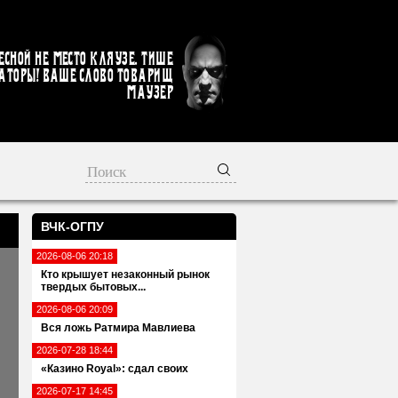
есной не место кляузе. Тише
аторы! Ваше слово товарищ
Маузер
ВЧК-ОГПУ
2026-08-06 20:18
Кто крышует незаконный рынок
твердых бытовых...
2026-08-06 20:09
Вся ложь Ратмира Мавлиева
2026-07-28 18:44
«Казино Royal»: сдал своих
2026-07-17 14:45