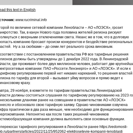
ad this text in English
сточник:
www.rucriminal.info
торой по величине сетевой компании Ленобласти – АО «ЛОЭСК», грозит
анкротство. Так, в канун Нового года половина жителей региона рискуют
толкнуться с веерными отключениями света. Нюанс же в том, что в долговую
ропасть компанию бросают происки конкурентов и бездействие региональных
ластей. Ну а за скобками – до семи лет реального срока виновным.
 соответствии с постановлением правительства РФ все тарифные решения
егионов должны быть утверждены до 1 декабря 2022 года. В Ленинградской
бласти, где проживает более двух миллионов человек, работает две крупнейш
лектросетевые компании: ПАО «Россети Ленэнерго» и АО «ЛОЭСК». И если к
арифному регулированию первой нет никаких нареканий, то решения властей
егиона по тарифу для второй – вызывает уйму вопросов и прямо ведет к
инансовому краху.
автра, 29 ноября, в комитете по тарифам правительства Ленинградской
бласти должны состояться слушания по тарифному регулированию на 2023 го
 несколькими дланями ранее на совещании в правительстве АО «ЛОЭСК»
онесло и обосновало свою тарифную заявку. Однако чиновниками озвучена
ифра практически в два раза меньше, чем необходимо для функционирования
нергокомпании. Непонятно как после таких решений чиновников
истемообразующая компания должна выполнять свои основные функции.
 перекосах тарифного регулирования в Ленобласти ранее https://vedomosti-
pb.ru/partners/articles/2022/11/25/952062-elektrosetevie-kompanii-lenoblasti