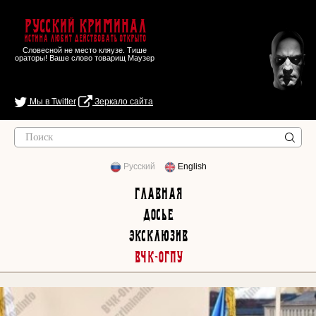
Русский Криминал
Истина любит действовать открыто
Словесной не место кляузе. Тише
ораторы! Ваше слово товарищ Маузер
Мы в Twitter
Зеркало сайта
Русский
English
Главная
Досье
Эксклюзив
ВЧК-ОГПУ