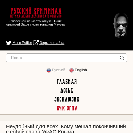
Русский Криминал
Истина любит действовать открыто
Словесной не место кляузе. Тише
ораторы! Ваше слово товарищ Маузер
Мы в Twitter
Зеркало сайта
Русский
English
Главная
Досье
Эксклюзив
ВЧК-ОГПУ
Неудобный для всех. Кому мешал покончивший
с собой глава УФАС Крыма