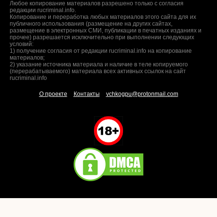
Любое копирование материалов разрешено только с согласия
редакции rucriminal.info.
Копирование и переработка любых материалов этого сайта для их
публичного использования (размещение на других сайтах,
размещение в электронных СМИ, публикации в печатных изданиях и
прочее) разрешается исключительно при выполнении следующих
условий:
1) получение согласия от редакции rucriminal.info на копирование
материалов;
2) указание источника материала и наличие в теле копируемого
(перерабатываемого) материала всех активных ссылок на сайт
rucriminal.info
О проекте
Контакты
vchkogpu@protonmail.com