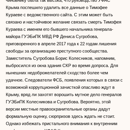
чиновнику была так высока, что руководство УФАС
Крыма поспешило удалить все данные о Тимофее
Кураеве с ведомственного сайта. С этим может быть
связано и настойчивое желание связать смерть Тимофея
Кураева с именем его бывшего начальника генерала-
майора ГУЭБиПК МВД РФ Дениса Сугробова,
приговоренного в апреле 2017 года к 22 годам лишения
свободы за организацию преступного сообщества.
Заместитель Сугробова Борис Колесников, напомним,
выбросился из окна здания СКР во время допроса. Для
нынешних недоброжелателей сходство более чем
удачное. Следователи ФСБ, появления которых в связи с
возможной коррупционной зачисткой опасливо ждут в
Крыму, вряд ли захотят ворошить мутное дело генералов
ГУЭБиПК Колесникова и Сугробова. Вероятно, этой
версии местные правоохранительные органы дадут
формальную оценку, сюрпризов здесь ждать не стоит.
Однако избежать пристального внимания к внутренним