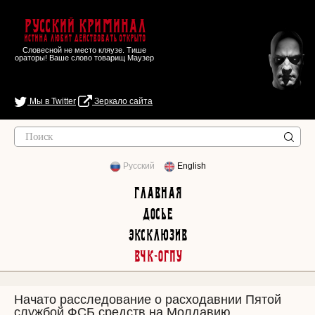
Русский Криминал
Истина любит действовать открыто
Словесной не место кляузе. Тише
ораторы! Ваше слово товарищ Маузер
Мы в Twitter
Зеркало сайта
Русский
English
Главная
Досье
Эксклюзив
ВЧК-ОГПУ
Начато расследование о расходавнии Пятой
службой ФСБ средств на Молдавию