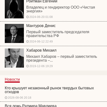
Ройтман Евгений
Владелец и гендиректор ООО «Чистая
энергия»
2024-06-20 01:08
Мантуров Денис
Первый заместитель председателя
правительства РФ
2024-06-12 22:49
Хабаров Михаил
Михаил Хабаров – первый заместитель
президента –...
2019-12-06 19:29
Новости
Кто крышует незаконный рынок твердых бытовых
отходов
2026-08-06 20:18
Вся ложь Ратмира Мавлиева