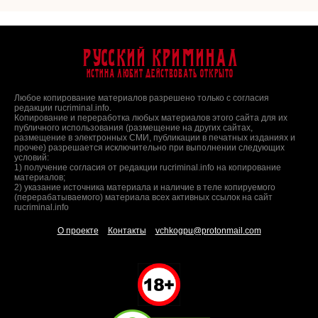
Русский Криминал
Истина любит действовать открыто
Любое копирование материалов разрешено только с согласия
редакции rucriminal.info.
Копирование и переработка любых материалов этого сайта для их
публичного использования (размещение на других сайтах,
размещение в электронных СМИ, публикации в печатных изданиях и
прочее) разрешается исключительно при выполнении следующих
условий:
1) получение согласия от редакции rucriminal.info на копирование
материалов;
2) указание источника материала и наличие в теле копируемого
(перерабатываемого) материала всех активных ссылок на сайт
rucriminal.info
О проекте
Контакты
vchkogpu@protonmail.com